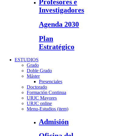
Profesores e
Investigadores
Agenda 2030
Plan
Estratégico
ESTUDIOS
Grado
Doble Grado
Máster
Presenciales
Doctorado
Formación Continua
URJC Mayores
URJC online
Menu-Estudios (item)
Admisión
Oficina del