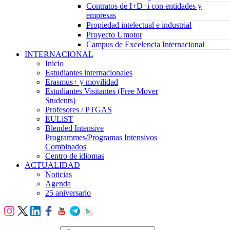
Contratos de I+D+i con entidades y
empresas
Propiedad intelectual e industrial
Proyecto Umotor
Campus de Excelencia Internacional
INTERNACIONAL
Inicio
Estudiantes internacionales
Erasmus+ y movilidad
Estudiantes Visitantes (Free Mover
Students)
Profesores / PTGAS
EULiST
Blended Intensive
Programmes/Programas Intensivos
Combinados
Centro de idiomas
ACTUALIDAD
Noticias
Agenda
25 aniversario