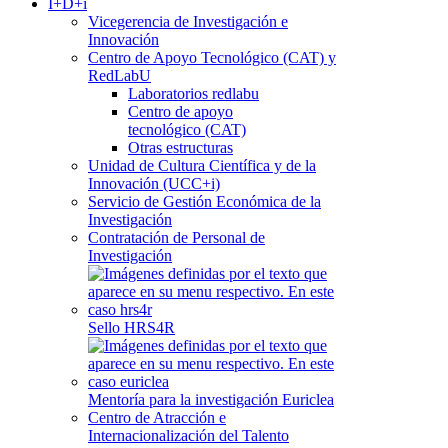
I+D+i
Vicegerencia de Investigación e
Innovación
Centro de Apoyo Tecnológico (CAT) y
RedLabU
Laboratorios redlabu
Centro de apoyo
tecnológico (CAT)
Otras estructuras
Unidad de Cultura Científica y de la
Innovación (UCC+i)
Servicio de Gestión Económica de la
Investigación
Contratación de Personal de
Investigación
Sello HRS4R
Mentoría para la investigación Euriclea
Centro de Atracción e
Internacionalización del Talento