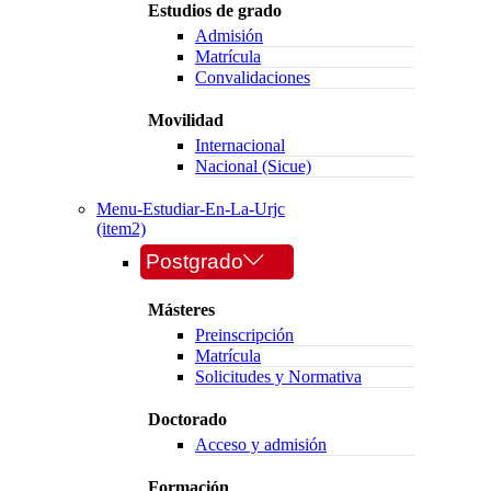
Estudios de grado
Admisión
Matrícula
Convalidaciones
Movilidad
Internacional
Nacional (Sicue)
Menu-Estudiar-En-La-Urjc
(item2)
Postgrado
Másteres
Preinscripción
Matrícula
Solicitudes y Normativa
Doctorado
Acceso y admisión
Formación