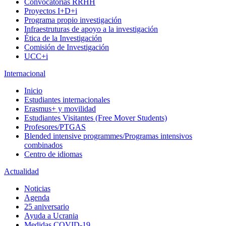
Convocatorias RRHH
Proyectos I+D+i
Programa propio investigación
Infraestruturas de apoyo a la investigación
Ética de la Investigación
Comisión de Investigación
UCC+i
Internacional
Inicio
Estudiantes internacionales
Erasmus+ y movilidad
Estudiantes Visitantes (Free Mover Students)
Profesores/PTGAS
Blended intensive programmes/Programas intensivos
combinados
Centro de idiomas
Actualidad
Noticias
Agenda
25 aniversario
Ayuda a Ucrania
Medidas COVID-19