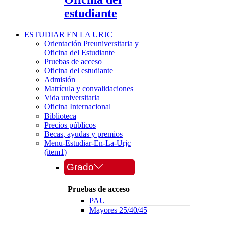
estudiante
ESTUDIAR EN LA URJC
Orientación Preuniversitaria y
Oficina del Estudiante
Pruebas de acceso
Oficina del estudiante
Admisión
Matrícula y convalidaciones
Vida universitaria
Oficina Internacional
Biblioteca
Precios públicos
Becas, ayudas y premios
Menu-Estudiar-En-La-Urjc
(item1)
Grado
Pruebas de acceso
PAU
Mayores 25/40/45