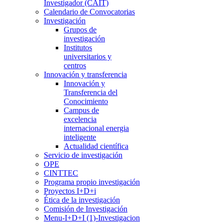
Investigador (CAIT)
Calendario de Convocatorias
Investigación
Grupos de
investigación
Institutos
universitarios y
centros
Innovación y transferencia
Innovación y
Transferencia del
Conocimiento
Campus de
excelencia
internacional energia
inteligente
Actualidad científica
Servicio de investigación
OPE
CINTTEC
Programa propio investigación
Proyectos I+D+i
Ética de la investigación
Comisión de Investigación
Menu-I+D+I (1)-Investigacion