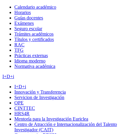
Calendario académico
Horarios
Guías docentes
Exámenes
Seguro escolar
Trámites académicos
Títulos y certificados
RAC
TFG
Prácticas externas
Idioma moderno
Normativa académica
I+D+i
I+D+i
Innovación y Transferencia
Servicion de Investigación
OPE
CINTTEC
HRS4R
Mentoría para la Investigación Euriclea
Centro de Atracción e Internacionalización del Talento
Investigador (CAIT)