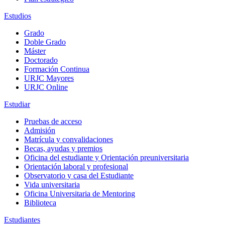
Estudios
Grado
Doble Grado
Máster
Doctorado
Formación Continua
URJC Mayores
URJC Online
Estudiar
Pruebas de acceso
Admisión
Matrícula y convalidaciones
Becas, ayudas y premios
Oficina del estudiante y Orientación preuniversitaria
Orientación laboral y profesional
Observatorio y casa del Estudiante
Vida universitaria
Oficina Universitaria de Mentoring
Biblioteca
Estudiantes