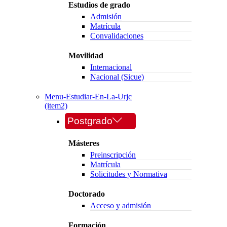
Estudios de grado
Admisión
Matrícula
Convalidaciones
Movilidad
Internacional
Nacional (Sicue)
Menu-Estudiar-En-La-Urjc
(item2)
Postgrado
Másteres
Preinscripción
Matrícula
Solicitudes y Normativa
Doctorado
Acceso y admisión
Formación