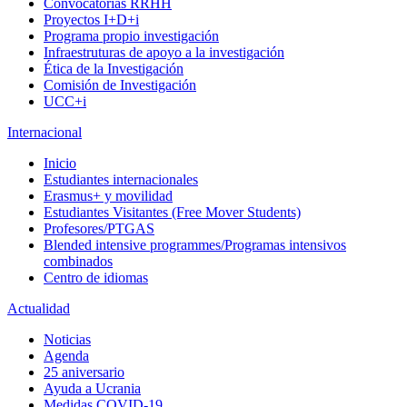
Convocatorias RRHH
Proyectos I+D+i
Programa propio investigación
Infraestruturas de apoyo a la investigación
Ética de la Investigación
Comisión de Investigación
UCC+i
Internacional
Inicio
Estudiantes internacionales
Erasmus+ y movilidad
Estudiantes Visitantes (Free Mover Students)
Profesores/PTGAS
Blended intensive programmes/Programas intensivos
combinados
Centro de idiomas
Actualidad
Noticias
Agenda
25 aniversario
Ayuda a Ucrania
Medidas COVID-19