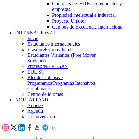
Contratos de I+D+i con entidades y
empresas
Propiedad intelectual e industrial
Proyecto Umotor
Campus de Excelencia Internacional
INTERNACIONAL
Inicio
Estudiantes internacionales
Erasmus+ y movilidad
Estudiantes Visitantes (Free Mover
Students)
Profesores / PTGAS
EULiST
Blended Intensive
Programmes/Programas Intensivos
Combinados
Centro de idiomas
ACTUALIDAD
Noticias
Agenda
25 aniversario