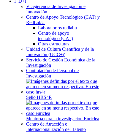
I+D+i
Vicegerencia de Investigación e
Innovación
Centro de Apoyo Tecnológico (CAT) y
RedLabU
Laboratorios redlabu
Centro de apoyo
tecnológico (CAT)
Otras estructuras
Unidad de Cultura Científica y de la
Innovación (UCC+i)
Servicio de Gestión Económica de la
Investigación
Contratación de Personal de
Investigación
Sello HRS4R
Mentoría para la investigación Euriclea
Centro de Atracción e
Internacionalización del Talento