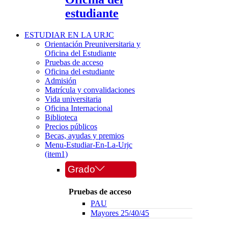
estudiante
ESTUDIAR EN LA URJC
Orientación Preuniversitaria y
Oficina del Estudiante
Pruebas de acceso
Oficina del estudiante
Admisión
Matrícula y convalidaciones
Vida universitaria
Oficina Internacional
Biblioteca
Precios públicos
Becas, ayudas y premios
Menu-Estudiar-En-La-Urjc
(item1)
Grado
Pruebas de acceso
PAU
Mayores 25/40/45