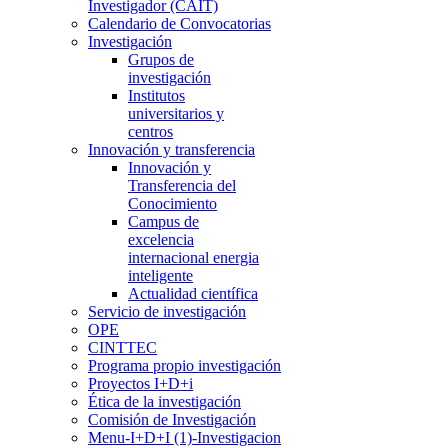
Investigador (CAIT)
Calendario de Convocatorias
Investigación
Grupos de
investigación
Institutos
universitarios y
centros
Innovación y transferencia
Innovación y
Transferencia del
Conocimiento
Campus de
excelencia
internacional energia
inteligente
Actualidad científica
Servicio de investigación
OPE
CINTTEC
Programa propio investigación
Proyectos I+D+i
Ética de la investigación
Comisión de Investigación
Menu-I+D+I (1)-Investigacion