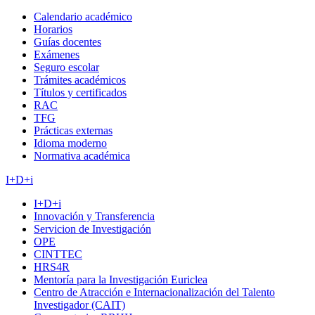
Calendario académico
Horarios
Guías docentes
Exámenes
Seguro escolar
Trámites académicos
Títulos y certificados
RAC
TFG
Prácticas externas
Idioma moderno
Normativa académica
I+D+i
I+D+i
Innovación y Transferencia
Servicion de Investigación
OPE
CINTTEC
HRS4R
Mentoría para la Investigación Euriclea
Centro de Atracción e Internacionalización del Talento
Investigador (CAIT)