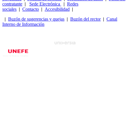
contratante
|
Sede Electrónica
|
Redes
sociales
|
Contacto
|
Accesibilidad
|
|
Buzón de sugerencias y quejas
|
Buzón del rector
|
Canal
Interno de Información