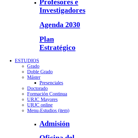
Profesores e
Investigadores
Agenda 2030
Plan
Estratégico
ESTUDIOS
Grado
Doble Grado
Máster
Presenciales
Doctorado
Formación Continua
URJC Mayores
URJC online
Menu-Estudios (item)
Admisión
Oficina del