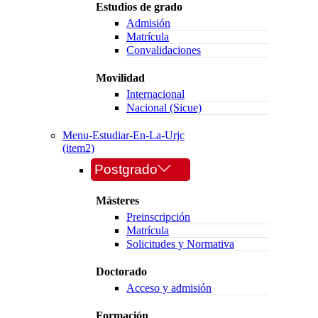
Estudios de grado
Admisión
Matrícula
Convalidaciones
Movilidad
Internacional
Nacional (Sicue)
Menu-Estudiar-En-La-Urjc
(item2)
Postgrado
Másteres
Preinscripción
Matrícula
Solicitudes y Normativa
Doctorado
Acceso y admisión
Formación