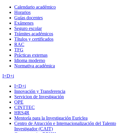
Calendario académico
Horarios
Guías docentes
Exámenes
Seguro escolar
Trámites académicos
Títulos y certificados
RAC
TFG
Prácticas externas
Idioma moderno
Normativa académica
I+D+i
I+D+i
Innovación y Transferencia
Servicion de Investigación
OPE
CINTTEC
HRS4R
Mentoría para la Investigación Euriclea
Centro de Atracción e Internacionalización del Talento
Investigador (CAIT)