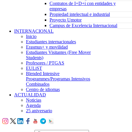
Contratos de I+D+i con entidades y
empresas
Propiedad intelectual e industrial
Proyecto Umotor
Campus de Excelencia Internacional
INTERNACIONAL
Inicio
Estudiantes internacionales
Erasmus+ y movilidad
Estudiantes Visitantes (Free Mover
Students)
Profesores / PTGAS
EULiST
Blended Intensive
Programmes/Programas Intensivos
Combinados
Centro de idiomas
ACTUALIDAD
Noticias
Agenda
25 aniversario