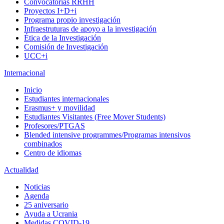
Convocatorias RRHH
Proyectos I+D+i
Programa propio investigación
Infraestruturas de apoyo a la investigación
Ética de la Investigación
Comisión de Investigación
UCC+i
Internacional
Inicio
Estudiantes internacionales
Erasmus+ y movilidad
Estudiantes Visitantes (Free Mover Students)
Profesores/PTGAS
Blended intensive programmes/Programas intensivos
combinados
Centro de idiomas
Actualidad
Noticias
Agenda
25 aniversario
Ayuda a Ucrania
Medidas COVID-19