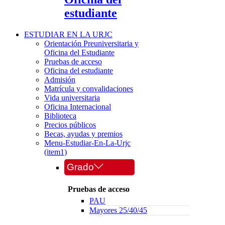
estudiante
ESTUDIAR EN LA URJC
Orientación Preuniversitaria y
Oficina del Estudiante
Pruebas de acceso
Oficina del estudiante
Admisión
Matrícula y convalidaciones
Vida universitaria
Oficina Internacional
Biblioteca
Precios públicos
Becas, ayudas y premios
Menu-Estudiar-En-La-Urjc
(item1)
Grado
Pruebas de acceso
PAU
Mayores 25/40/45