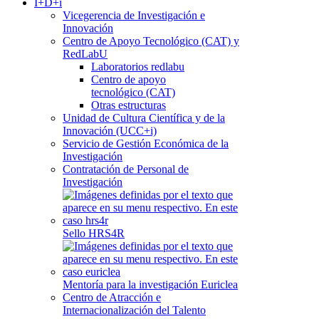
I+D+i
Vicegerencia de Investigación e
Innovación
Centro de Apoyo Tecnológico (CAT) y
RedLabU
Laboratorios redlabu
Centro de apoyo
tecnológico (CAT)
Otras estructuras
Unidad de Cultura Científica y de la
Innovación (UCC+i)
Servicio de Gestión Económica de la
Investigación
Contratación de Personal de
Investigación
Sello HRS4R
Mentoría para la investigación Euriclea
Centro de Atracción e
Internacionalización del Talento