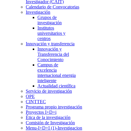
Investigador (CAIT)
Calendario de Convocatorias
Investigación
Grupos de
investigación
Institutos
universitarios y
centros
Innovación y transferencia
Innovación y
Transferencia del
Conocimiento
Campus de
excelencia
internacional energia
inteligente
Actualidad científica
Servicio de investigación
OPE
CINTTEC
Programa propio investigación
Proyectos I+D+i
Ética de la investigación
Comisión de Investigación
Menu-I+D+I (1)-Investigacion