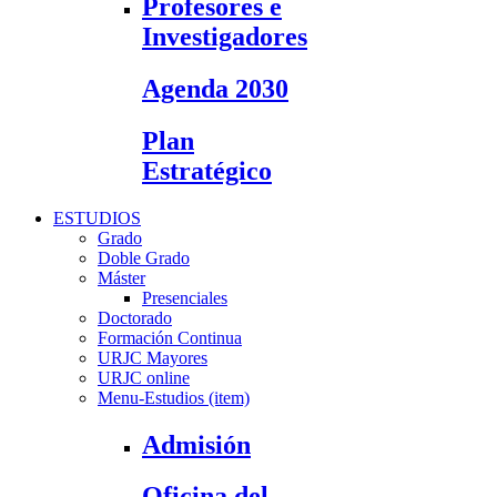
Profesores e
Investigadores
Agenda 2030
Plan
Estratégico
ESTUDIOS
Grado
Doble Grado
Máster
Presenciales
Doctorado
Formación Continua
URJC Mayores
URJC online
Menu-Estudios (item)
Admisión
Oficina del