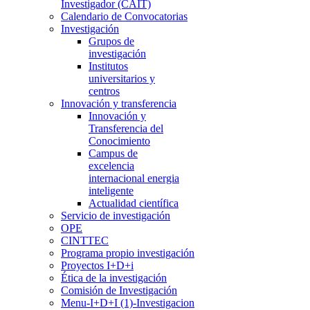
Investigador (CAIT)
Calendario de Convocatorias
Investigación
Grupos de
investigación
Institutos
universitarios y
centros
Innovación y transferencia
Innovación y
Transferencia del
Conocimiento
Campus de
excelencia
internacional energia
inteligente
Actualidad científica
Servicio de investigación
OPE
CINTTEC
Programa propio investigación
Proyectos I+D+i
Ética de la investigación
Comisión de Investigación
Menu-I+D+I (1)-Investigacion