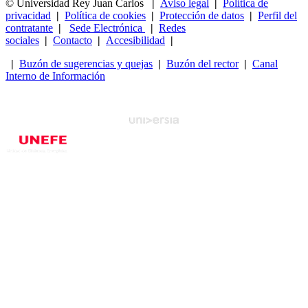
© Universidad Rey Juan Carlos
|
Aviso legal
|
Política de
privacidad
|
Política de cookies
|
Protección de datos
|
Perfil del
contratante
|
Sede Electrónica
|
Redes
sociales
|
Contacto
|
Accesibilidad
|
|
Buzón de sugerencias y quejas
|
Buzón del rector
|
Canal
Interno de Información