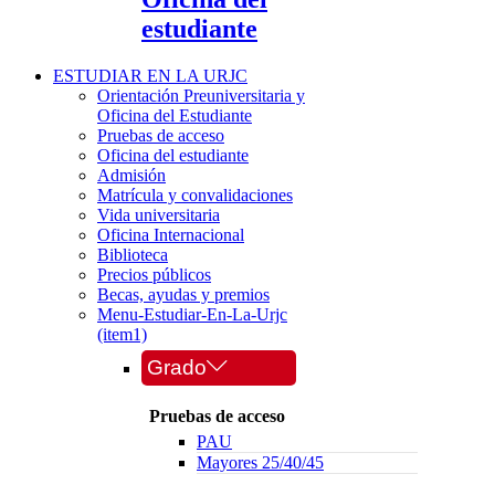
estudiante
ESTUDIAR EN LA URJC
Orientación Preuniversitaria y
Oficina del Estudiante
Pruebas de acceso
Oficina del estudiante
Admisión
Matrícula y convalidaciones
Vida universitaria
Oficina Internacional
Biblioteca
Precios públicos
Becas, ayudas y premios
Menu-Estudiar-En-La-Urjc
(item1)
Grado
Pruebas de acceso
PAU
Mayores 25/40/45