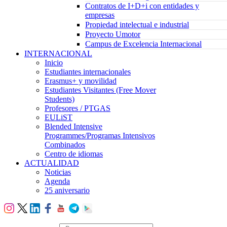
Contratos de I+D+i con entidades y
empresas
Propiedad intelectual e industrial
Proyecto Umotor
Campus de Excelencia Internacional
INTERNACIONAL
Inicio
Estudiantes internacionales
Erasmus+ y movilidad
Estudiantes Visitantes (Free Mover
Students)
Profesores / PTGAS
EULiST
Blended Intensive
Programmes/Programas Intensivos
Combinados
Centro de idiomas
ACTUALIDAD
Noticias
Agenda
25 aniversario