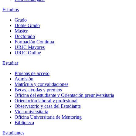
Estudios
Grado
Doble Grado
Máster
Doctorado
Formación Continua
URJC Mayores
URJC Online
Estudiar
Pruebas de acceso
Admisión
Matrícula y convalidaciones
Becas, ayudas y premios
Oficina del estudiante y Orientación preuniversitaria
Orientación laboral y profesional
Observatorio y casa del Estudiante
Vida universitaria
Oficina Universitaria de Mentoring
Biblioteca
Estudiantes