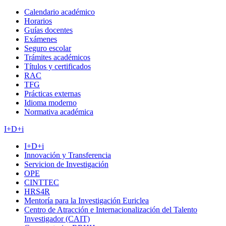
Calendario académico
Horarios
Guías docentes
Exámenes
Seguro escolar
Trámites académicos
Títulos y certificados
RAC
TFG
Prácticas externas
Idioma moderno
Normativa académica
I+D+i
I+D+i
Innovación y Transferencia
Servicion de Investigación
OPE
CINTTEC
HRS4R
Mentoría para la Investigación Euriclea
Centro de Atracción e Internacionalización del Talento
Investigador (CAIT)