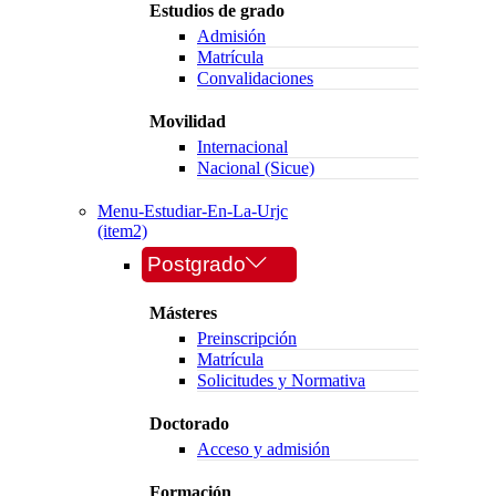
Estudios de grado
Admisión
Matrícula
Convalidaciones
Movilidad
Internacional
Nacional (Sicue)
Menu-Estudiar-En-La-Urjc
(item2)
Postgrado
Másteres
Preinscripción
Matrícula
Solicitudes y Normativa
Doctorado
Acceso y admisión
Formación