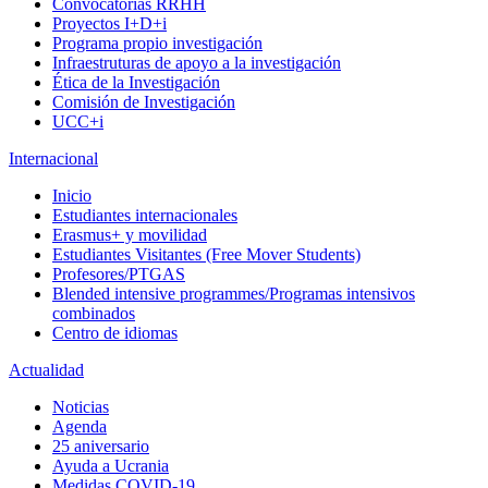
Convocatorias RRHH
Proyectos I+D+i
Programa propio investigación
Infraestruturas de apoyo a la investigación
Ética de la Investigación
Comisión de Investigación
UCC+i
Internacional
Inicio
Estudiantes internacionales
Erasmus+ y movilidad
Estudiantes Visitantes (Free Mover Students)
Profesores/PTGAS
Blended intensive programmes/Programas intensivos
combinados
Centro de idiomas
Actualidad
Noticias
Agenda
25 aniversario
Ayuda a Ucrania
Medidas COVID-19