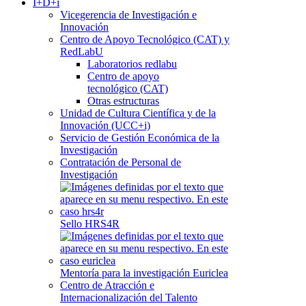
I+D+i
Vicegerencia de Investigación e
Innovación
Centro de Apoyo Tecnológico (CAT) y
RedLabU
Laboratorios redlabu
Centro de apoyo
tecnológico (CAT)
Otras estructuras
Unidad de Cultura Científica y de la
Innovación (UCC+i)
Servicio de Gestión Económica de la
Investigación
Contratación de Personal de
Investigación
Sello HRS4R
Mentoría para la investigación Euriclea
Centro de Atracción e
Internacionalización del Talento