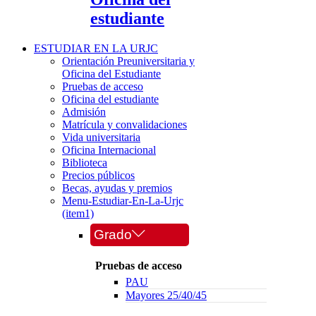
estudiante
ESTUDIAR EN LA URJC
Orientación Preuniversitaria y
Oficina del Estudiante
Pruebas de acceso
Oficina del estudiante
Admisión
Matrícula y convalidaciones
Vida universitaria
Oficina Internacional
Biblioteca
Precios públicos
Becas, ayudas y premios
Menu-Estudiar-En-La-Urjc
(item1)
Grado
Pruebas de acceso
PAU
Mayores 25/40/45