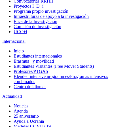
Convocatorias RRHH
Proyectos I+D+i
Programa propio investigación
Infraestruturas de apoyo a la investigación
Ética de la Investigación
Comisión de Investigación
UCC+i
Internacional
Inicio
Estudiantes internacionales
Erasmus+ y movilidad
Estudiantes Visitantes (Free Mover Students)
Profesores/PTGAS
Blended intensive programmes/Programas intensivos
combinados
Centro de idiomas
Actualidad
Noticias
Agenda
25 aniversario
Ayuda a Ucrania
Medidas COVID-19