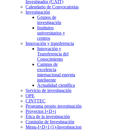
Investigador (CAIT)
Calendario de Convocatorias
Investigación
Grupos de
investigación
Institutos
universitarios y
centros
Innovación y transferencia
Innovación y
Transferencia del
Conocimiento
Campus de
excelencia
internacional energia
inteligente
Actualidad científica
Servicio de investigación
OPE
CINTTEC
Programa propio investigación
Proyectos I+D+i
Ética de la investigación
Comisión de Investigación
Menu-I+D+I (1)-Investigacion