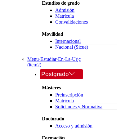
Estudios de grado
Admisión
Matrícula
Convalidaciones
Movilidad
Internacional
Nacional (Sicue)
Menu-Estudiar-En-La-Urjc
(item2)
Postgrado
Másteres
Preinscripción
Matrícula
Solicitudes y Normativa
Doctorado
Acceso y admisión
Formación