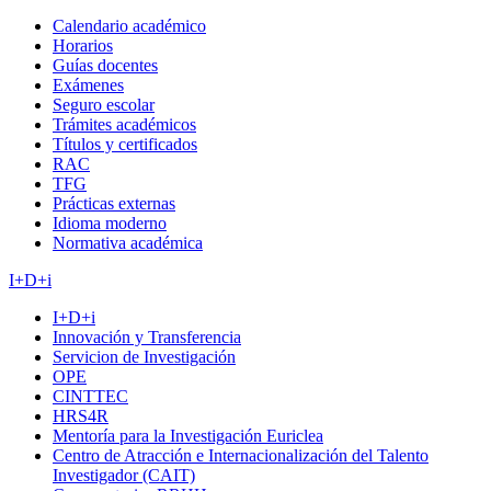
Calendario académico
Horarios
Guías docentes
Exámenes
Seguro escolar
Trámites académicos
Títulos y certificados
RAC
TFG
Prácticas externas
Idioma moderno
Normativa académica
I+D+i
I+D+i
Innovación y Transferencia
Servicion de Investigación
OPE
CINTTEC
HRS4R
Mentoría para la Investigación Euriclea
Centro de Atracción e Internacionalización del Talento
Investigador (CAIT)