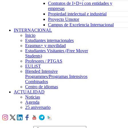
Contratos de I+D+i con entidades y
empresas
Propiedad intelectual e industrial
Proyecto Umotor
Campus de Excelencia Internacional
INTERNACIONAL
Inicio
Estudiantes internacionales
Erasmus+ y movilidad
Estudiantes Visitantes (Free Mover
Students)
Profesores / PTGAS
EULiST
Blended Intensive
Programmes/Programas Intensivos
Combinados
Centro de idiomas
ACTUALIDAD
Noticias
Agenda
25 aniversario