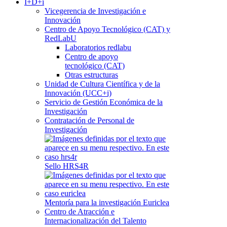
I+D+i
Vicegerencia de Investigación e
Innovación
Centro de Apoyo Tecnológico (CAT) y
RedLabU
Laboratorios redlabu
Centro de apoyo
tecnológico (CAT)
Otras estructuras
Unidad de Cultura Científica y de la
Innovación (UCC+i)
Servicio de Gestión Económica de la
Investigación
Contratación de Personal de
Investigación
Sello HRS4R
Mentoría para la investigación Euriclea
Centro de Atracción e
Internacionalización del Talento