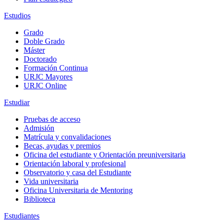
Estudios
Grado
Doble Grado
Máster
Doctorado
Formación Continua
URJC Mayores
URJC Online
Estudiar
Pruebas de acceso
Admisión
Matrícula y convalidaciones
Becas, ayudas y premios
Oficina del estudiante y Orientación preuniversitaria
Orientación laboral y profesional
Observatorio y casa del Estudiante
Vida universitaria
Oficina Universitaria de Mentoring
Biblioteca
Estudiantes