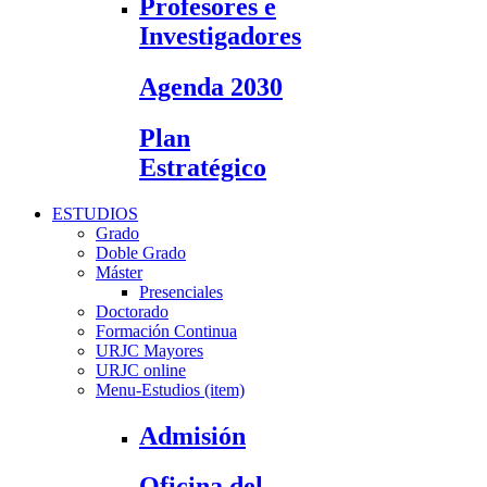
Profesores e
Investigadores
Agenda 2030
Plan
Estratégico
ESTUDIOS
Grado
Doble Grado
Máster
Presenciales
Doctorado
Formación Continua
URJC Mayores
URJC online
Menu-Estudios (item)
Admisión
Oficina del