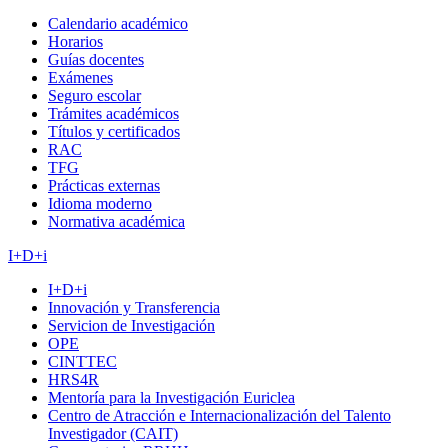
Calendario académico
Horarios
Guías docentes
Exámenes
Seguro escolar
Trámites académicos
Títulos y certificados
RAC
TFG
Prácticas externas
Idioma moderno
Normativa académica
I+D+i
I+D+i
Innovación y Transferencia
Servicion de Investigación
OPE
CINTTEC
HRS4R
Mentoría para la Investigación Euriclea
Centro de Atracción e Internacionalización del Talento
Investigador (CAIT)