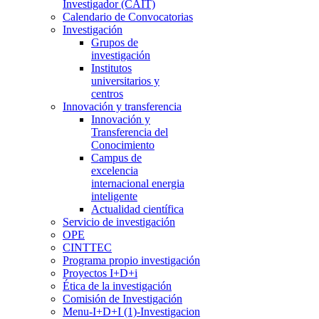
Investigador (CAIT)
Calendario de Convocatorias
Investigación
Grupos de
investigación
Institutos
universitarios y
centros
Innovación y transferencia
Innovación y
Transferencia del
Conocimiento
Campus de
excelencia
internacional energia
inteligente
Actualidad científica
Servicio de investigación
OPE
CINTTEC
Programa propio investigación
Proyectos I+D+i
Ética de la investigación
Comisión de Investigación
Menu-I+D+I (1)-Investigacion