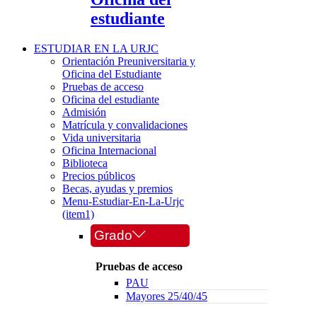
estudiante
ESTUDIAR EN LA URJC
Orientación Preuniversitaria y
Oficina del Estudiante
Pruebas de acceso
Oficina del estudiante
Admisión
Matrícula y convalidaciones
Vida universitaria
Oficina Internacional
Biblioteca
Precios públicos
Becas, ayudas y premios
Menu-Estudiar-En-La-Urjc
(item1)
Grado
Pruebas de acceso
PAU
Mayores 25/40/45