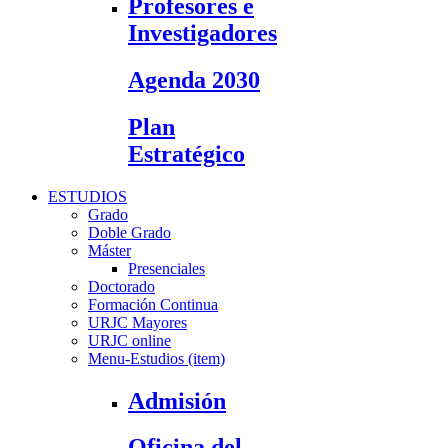
Profesores e
Investigadores
Agenda 2030
Plan
Estratégico
ESTUDIOS
Grado
Doble Grado
Máster
Presenciales
Doctorado
Formación Continua
URJC Mayores
URJC online
Menu-Estudios (item)
Admisión
Oficina del