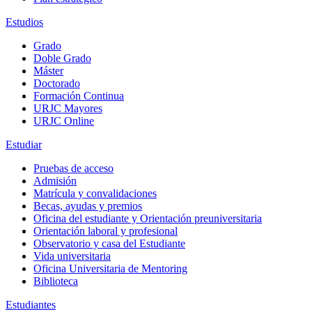
Estudios
Grado
Doble Grado
Máster
Doctorado
Formación Continua
URJC Mayores
URJC Online
Estudiar
Pruebas de acceso
Admisión
Matrícula y convalidaciones
Becas, ayudas y premios
Oficina del estudiante y Orientación preuniversitaria
Orientación laboral y profesional
Observatorio y casa del Estudiante
Vida universitaria
Oficina Universitaria de Mentoring
Biblioteca
Estudiantes