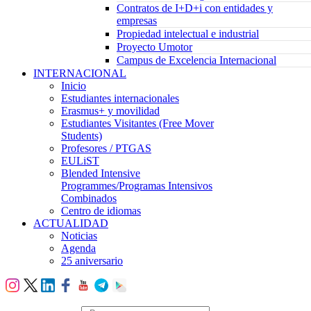
Contratos de I+D+i con entidades y
empresas
Propiedad intelectual e industrial
Proyecto Umotor
Campus de Excelencia Internacional
INTERNACIONAL
Inicio
Estudiantes internacionales
Erasmus+ y movilidad
Estudiantes Visitantes (Free Mover
Students)
Profesores / PTGAS
EULiST
Blended Intensive
Programmes/Programas Intensivos
Combinados
Centro de idiomas
ACTUALIDAD
Noticias
Agenda
25 aniversario