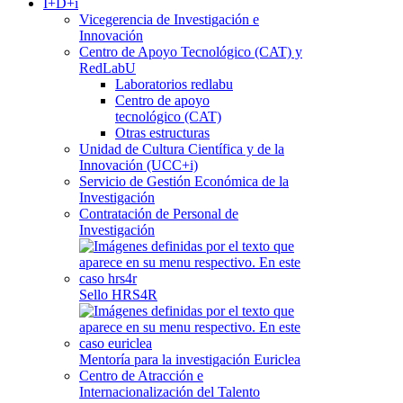
I+D+i
Vicegerencia de Investigación e
Innovación
Centro de Apoyo Tecnológico (CAT) y
RedLabU
Laboratorios redlabu
Centro de apoyo
tecnológico (CAT)
Otras estructuras
Unidad de Cultura Científica y de la
Innovación (UCC+i)
Servicio de Gestión Económica de la
Investigación
Contratación de Personal de
Investigación
Sello HRS4R
Mentoría para la investigación Euriclea
Centro de Atracción e
Internacionalización del Talento