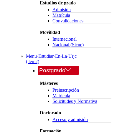
Estudios de grado
Admisión
Matrícula
Convalidaciones
Movilidad
Internacional
Nacional (Sicue)
Menu-Estudiar-En-La-Urjc
(item2)
Postgrado
Másteres
Preinscripción
Matrícula
Solicitudes y Normativa
Doctorado
Acceso y admisión
Formación