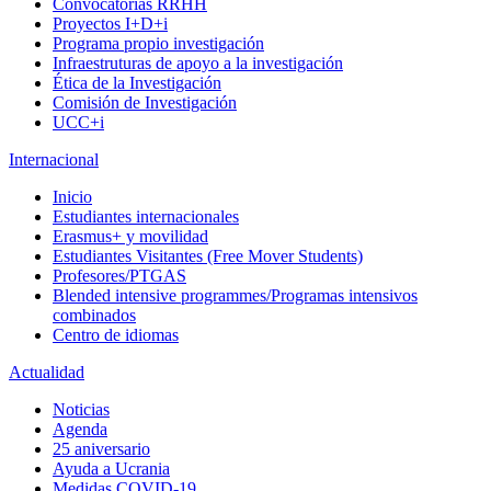
Convocatorias RRHH
Proyectos I+D+i
Programa propio investigación
Infraestruturas de apoyo a la investigación
Ética de la Investigación
Comisión de Investigación
UCC+i
Internacional
Inicio
Estudiantes internacionales
Erasmus+ y movilidad
Estudiantes Visitantes (Free Mover Students)
Profesores/PTGAS
Blended intensive programmes/Programas intensivos
combinados
Centro de idiomas
Actualidad
Noticias
Agenda
25 aniversario
Ayuda a Ucrania
Medidas COVID-19