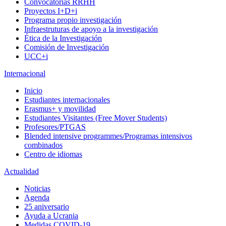
Convocatorias RRHH
Proyectos I+D+i
Programa propio investigación
Infraestruturas de apoyo a la investigación
Ética de la Investigación
Comisión de Investigación
UCC+i
Internacional
Inicio
Estudiantes internacionales
Erasmus+ y movilidad
Estudiantes Visitantes (Free Mover Students)
Profesores/PTGAS
Blended intensive programmes/Programas intensivos
combinados
Centro de idiomas
Actualidad
Noticias
Agenda
25 aniversario
Ayuda a Ucrania
Medidas COVID-19