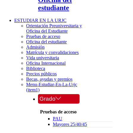
estudiante
ESTUDIAR EN LA URJC
Orientación Preuniversitaria y
Oficina del Estudiante
Pruebas de acceso
Oficina del estudiante
Admisión
Matrícula y convalidaciones
Vida universitaria
Oficina Internacional
Biblioteca
Precios públicos
Becas, ayudas y premios
Menu-Estudiar-En-La-Urjc
(item1)
Grado
Pruebas de acceso
PAU
Mayores 25/40/45