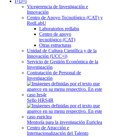
I+D+i
Vicegerencia de Investigación e
Innovación
Centro de Apoyo Tecnológico (CAT) y
RedLabU
Laboratorios redlabu
Centro de apoyo
tecnológico (CAT)
Otras estructuras
Unidad de Cultura Científica y de la
Innovación (UCC+i)
Servicio de Gestión Económica de la
Investigación
Contratación de Personal de
Investigación
Sello HRS4R
Mentoría para la investigación Euriclea
Centro de Atracción e
Internacionalización del Talento