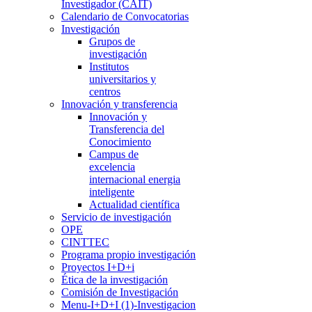
Investigador (CAIT)
Calendario de Convocatorias
Investigación
Grupos de
investigación
Institutos
universitarios y
centros
Innovación y transferencia
Innovación y
Transferencia del
Conocimiento
Campus de
excelencia
internacional energia
inteligente
Actualidad científica
Servicio de investigación
OPE
CINTTEC
Programa propio investigación
Proyectos I+D+i
Ética de la investigación
Comisión de Investigación
Menu-I+D+I (1)-Investigacion