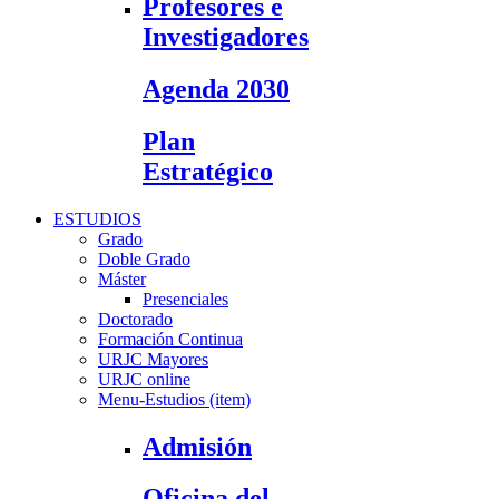
Profesores e
Investigadores
Agenda 2030
Plan
Estratégico
ESTUDIOS
Grado
Doble Grado
Máster
Presenciales
Doctorado
Formación Continua
URJC Mayores
URJC online
Menu-Estudios (item)
Admisión
Oficina del