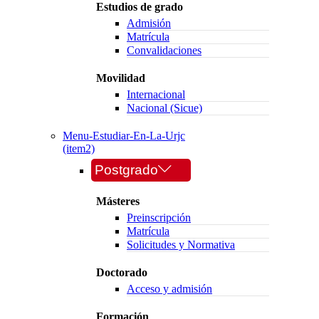
Estudios de grado
Admisión
Matrícula
Convalidaciones
Movilidad
Internacional
Nacional (Sicue)
Menu-Estudiar-En-La-Urjc
(item2)
Postgrado
Másteres
Preinscripción
Matrícula
Solicitudes y Normativa
Doctorado
Acceso y admisión
Formación