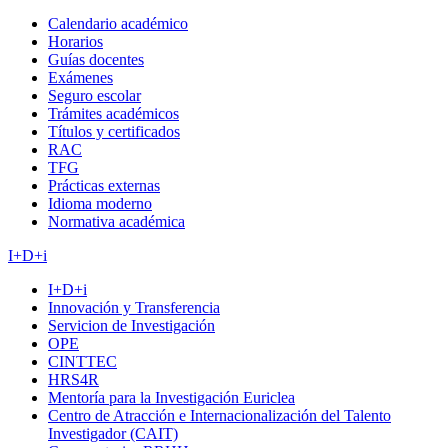
Calendario académico
Horarios
Guías docentes
Exámenes
Seguro escolar
Trámites académicos
Títulos y certificados
RAC
TFG
Prácticas externas
Idioma moderno
Normativa académica
I+D+i
I+D+i
Innovación y Transferencia
Servicion de Investigación
OPE
CINTTEC
HRS4R
Mentoría para la Investigación Euriclea
Centro de Atracción e Internacionalización del Talento
Investigador (CAIT)