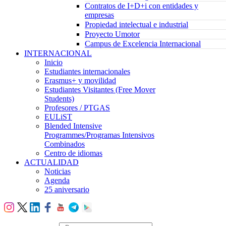
Contratos de I+D+i con entidades y
empresas
Propiedad intelectual e industrial
Proyecto Umotor
Campus de Excelencia Internacional
INTERNACIONAL
Inicio
Estudiantes internacionales
Erasmus+ y movilidad
Estudiantes Visitantes (Free Mover
Students)
Profesores / PTGAS
EULiST
Blended Intensive
Programmes/Programas Intensivos
Combinados
Centro de idiomas
ACTUALIDAD
Noticias
Agenda
25 aniversario