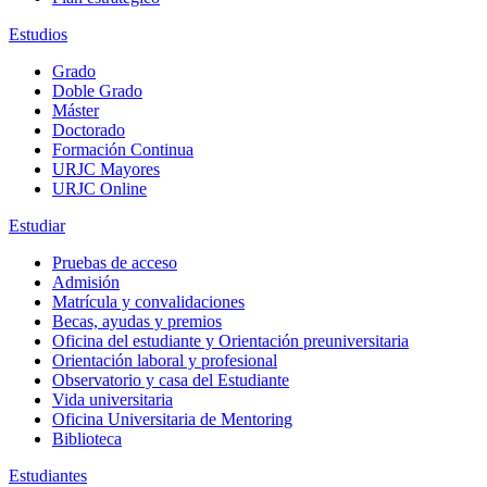
Estudios
Grado
Doble Grado
Máster
Doctorado
Formación Continua
URJC Mayores
URJC Online
Estudiar
Pruebas de acceso
Admisión
Matrícula y convalidaciones
Becas, ayudas y premios
Oficina del estudiante y Orientación preuniversitaria
Orientación laboral y profesional
Observatorio y casa del Estudiante
Vida universitaria
Oficina Universitaria de Mentoring
Biblioteca
Estudiantes