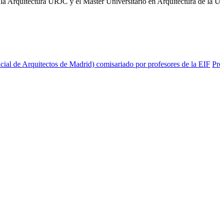
la Arquitectura URJC y el Máster Universitario en Arquitectura de la 
ial de Arquitectos de Madrid) comisariado por profesores de la EIF
Pr