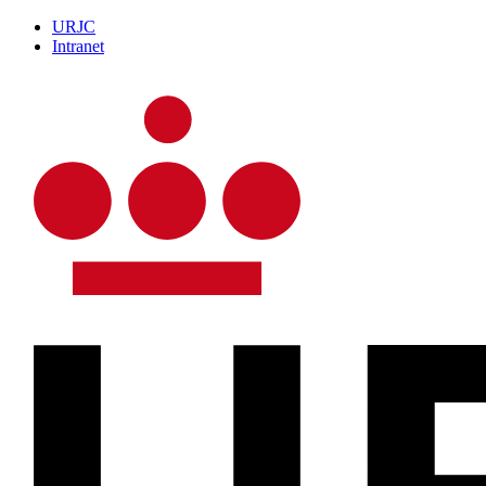
URJC
Intranet