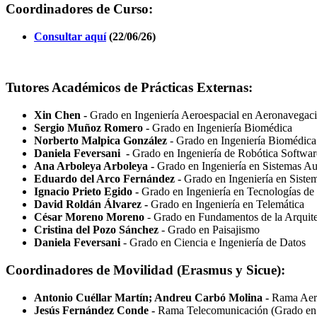
Coordinadores de Curso:
Consultar aquí
(22/06/26)
Tutores Académicos de Prácticas Externas:
Xin Chen -
Grado en Ingeniería Aeroespacial en Aeronavegac
Sergio Muñoz Romero -
Grado en Ingeniería Biomédica
Norberto Malpica González
- Grado en Ingeniería Biomédica 
Daniela Feversani -
Grado en Ingeniería de Robótica Softwar
Ana Arboleya Arboleya -
Grado en Ingeniería en Sistemas Au
Eduardo del Arco Fernández -
Grado en Ingeniería en Siste
Ignacio Prieto Egido -
Grado en Ingeniería en Tecnologías de
David Roldán Álvarez -
Grado en Ingeniería en Telemática
César Moreno Moreno
- Grado en Fundamentos de la Arquite
Cristina del Pozo Sánchez
- Grado en Paisajismo
Daniela Feversani
- Grado en Ciencia e Ingeniería de Datos
Coordinadores de Movilidad (Erasmus y Sicue):
Antonio Cuéllar Martín; Andreu Carbó Molina -
Rama Aero
Jesús Fernández Conde -
Rama Telecomunicación (Grado en In