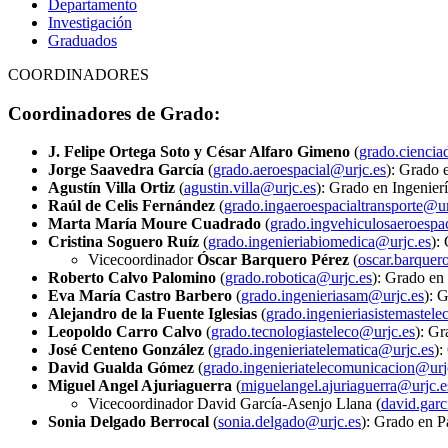
Departamento
Investigación
Graduados
COORDINADORES
Coordinadores de Grado:
J. Felipe Ortega Soto y César Alfaro Gimeno
(
Jorge Saavedra García
(
): Grado 
Agustín Villa Ortiz
(
): Grado en Ingenie
Raúl de Celis Fernández
(
Marta María Moure Cuadrado
(
Cristina Soguero Ruíz
(
):
Vicecoordinador
Óscar Barquero Pérez
(
Roberto Calvo Palomino
(
): Grado en
Eva María Castro Barbero
(
): 
Alejandro de la Fuente Iglesias
(
Leopoldo Carro Calvo
(
): Gr
José Centeno González
(
):
David Gualda Gómez
(
Miguel Angel Ajuriaguerra
(
Vicecoordinador David García-Asenjo Llana (
Sonia Delgado Berrocal
(
): Grado en P