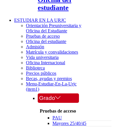
estudiante
ESTUDIAR EN LA URJC
Orientación Preuniversitaria y
Oficina del Estudiante
Pruebas de acceso
Oficina del estudiante
Admisión
Matrícula y convalidaciones
Vida universitaria
Oficina Internacional
Biblioteca
Precios públicos
Becas, ayudas y premios
Menu-Estudiar-En-La-Urjc
(item1)
Grado
Pruebas de acceso
PAU
Mayores 25/40/45