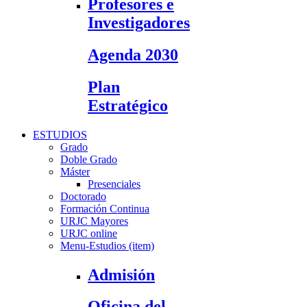
Profesores e
Investigadores
Agenda 2030
Plan
Estratégico
ESTUDIOS
Grado
Doble Grado
Máster
Presenciales
Doctorado
Formación Continua
URJC Mayores
URJC online
Menu-Estudios (item)
Admisión
Oficina del