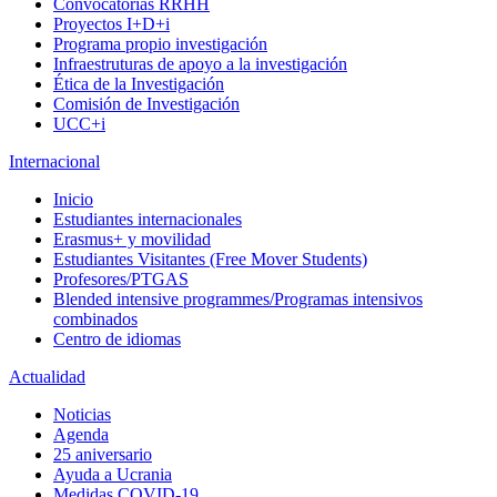
Convocatorias RRHH
Proyectos I+D+i
Programa propio investigación
Infraestruturas de apoyo a la investigación
Ética de la Investigación
Comisión de Investigación
UCC+i
Internacional
Inicio
Estudiantes internacionales
Erasmus+ y movilidad
Estudiantes Visitantes (Free Mover Students)
Profesores/PTGAS
Blended intensive programmes/Programas intensivos
combinados
Centro de idiomas
Actualidad
Noticias
Agenda
25 aniversario
Ayuda a Ucrania
Medidas COVID-19