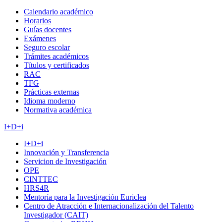
Calendario académico
Horarios
Guías docentes
Exámenes
Seguro escolar
Trámites académicos
Títulos y certificados
RAC
TFG
Prácticas externas
Idioma moderno
Normativa académica
I+D+i
I+D+i
Innovación y Transferencia
Servicion de Investigación
OPE
CINTTEC
HRS4R
Mentoría para la Investigación Euriclea
Centro de Atracción e Internacionalización del Talento
Investigador (CAIT)