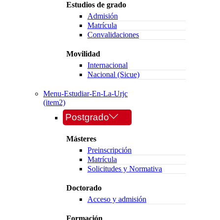
Estudios de grado
Admisión
Matrícula
Convalidaciones
Movilidad
Internacional
Nacional (Sicue)
Menu-Estudiar-En-La-Urjc
(item2)
Postgrado
Másteres
Preinscripción
Matrícula
Solicitudes y Normativa
Doctorado
Acceso y admisión
Formación