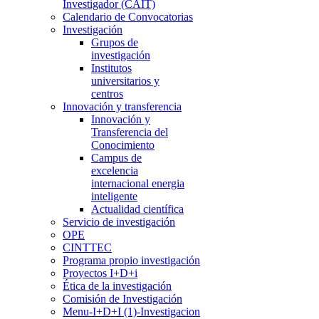
Investigador (CAIT)
Calendario de Convocatorias
Investigación
Grupos de
investigación
Institutos
universitarios y
centros
Innovación y transferencia
Innovación y
Transferencia del
Conocimiento
Campus de
excelencia
internacional energia
inteligente
Actualidad científica
Servicio de investigación
OPE
CINTTEC
Programa propio investigación
Proyectos I+D+i
Ética de la investigación
Comisión de Investigación
Menu-I+D+I (1)-Investigacion