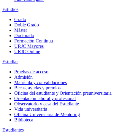
Estudios
Grado
Doble Grado
Máster
Doctorado
Formación Continua
URJC Mayores
URJC Online
Estudiar
Pruebas de acceso
Admisión
Matrícula y convalidaciones
Becas, ayudas y premios
Oficina del estudiante y Orientación preuniversitaria
Orientación laboral y profesional
Observatorio y casa del Estudiante
Vida universitaria
Oficina Universitaria de Mentoring
Biblioteca
Estudiantes