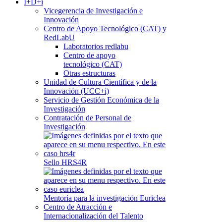
I+D+i
Vicegerencia de Investigación e
Innovación
Centro de Apoyo Tecnológico (CAT) y
RedLabU
Laboratorios redlabu
Centro de apoyo
tecnológico (CAT)
Otras estructuras
Unidad de Cultura Científica y de la
Innovación (UCC+i)
Servicio de Gestión Económica de la
Investigación
Contratación de Personal de
Investigación
Sello HRS4R
Mentoría para la investigación Euriclea
Centro de Atracción e
Internacionalización del Talento