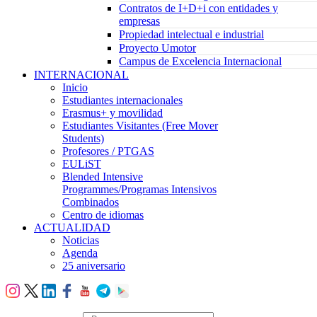
Contratos de I+D+i con entidades y
empresas
Propiedad intelectual e industrial
Proyecto Umotor
Campus de Excelencia Internacional
INTERNACIONAL
Inicio
Estudiantes internacionales
Erasmus+ y movilidad
Estudiantes Visitantes (Free Mover
Students)
Profesores / PTGAS
EULiST
Blended Intensive
Programmes/Programas Intensivos
Combinados
Centro de idiomas
ACTUALIDAD
Noticias
Agenda
25 aniversario