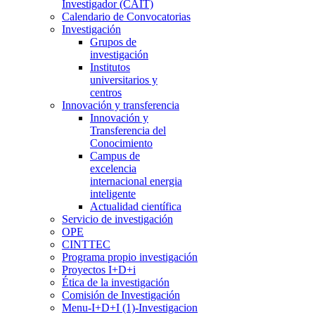
Investigador (CAIT)
Calendario de Convocatorias
Investigación
Grupos de
investigación
Institutos
universitarios y
centros
Innovación y transferencia
Innovación y
Transferencia del
Conocimiento
Campus de
excelencia
internacional energia
inteligente
Actualidad científica
Servicio de investigación
OPE
CINTTEC
Programa propio investigación
Proyectos I+D+i
Ética de la investigación
Comisión de Investigación
Menu-I+D+I (1)-Investigacion