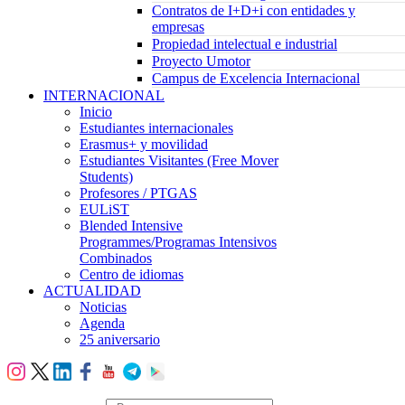
Contratos de I+D+i con entidades y
empresas
Propiedad intelectual e industrial
Proyecto Umotor
Campus de Excelencia Internacional
INTERNACIONAL
Inicio
Estudiantes internacionales
Erasmus+ y movilidad
Estudiantes Visitantes (Free Mover
Students)
Profesores / PTGAS
EULiST
Blended Intensive
Programmes/Programas Intensivos
Combinados
Centro de idiomas
ACTUALIDAD
Noticias
Agenda
25 aniversario