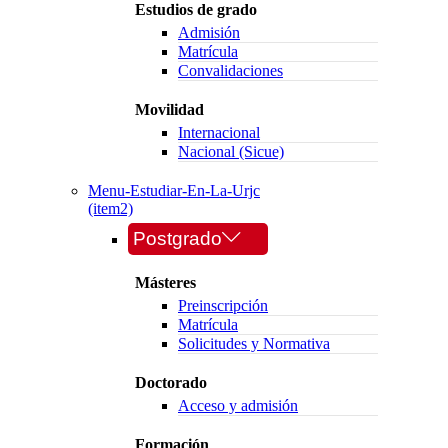
Estudios de grado
Admisión
Matrícula
Convalidaciones
Movilidad
Internacional
Nacional (Sicue)
Menu-Estudiar-En-La-Urjc
(item2)
Postgrado
Másteres
Preinscripción
Matrícula
Solicitudes y Normativa
Doctorado
Acceso y admisión
Formación