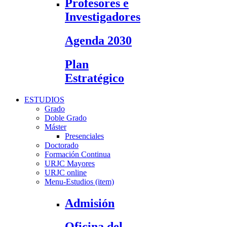
Profesores e
Investigadores
Agenda 2030
Plan
Estratégico
ESTUDIOS
Grado
Doble Grado
Máster
Presenciales
Doctorado
Formación Continua
URJC Mayores
URJC online
Menu-Estudios (item)
Admisión
Oficina del