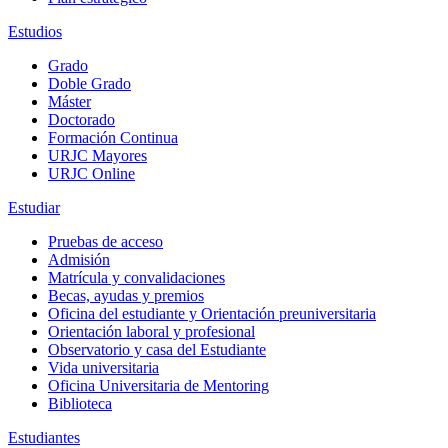
Estudios
Grado
Doble Grado
Máster
Doctorado
Formación Continua
URJC Mayores
URJC Online
Estudiar
Pruebas de acceso
Admisión
Matrícula y convalidaciones
Becas, ayudas y premios
Oficina del estudiante y Orientación preuniversitaria
Orientación laboral y profesional
Observatorio y casa del Estudiante
Vida universitaria
Oficina Universitaria de Mentoring
Biblioteca
Estudiantes