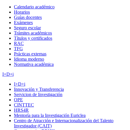
Calendario académico
Horarios
Guías docentes
Exámenes
Seguro escolar
Trámites académicos
Títulos y certificados
RAC
TFG
Prácticas externas
Idioma moderno
Normativa académica
I+D+i
I+D+i
Innovación y Transferencia
Servicion de Investigación
OPE
CINTTEC
HRS4R
Mentoría para la Investigación Euriclea
Centro de Atracción e Internacionalización del Talento
Investigador (CAIT)