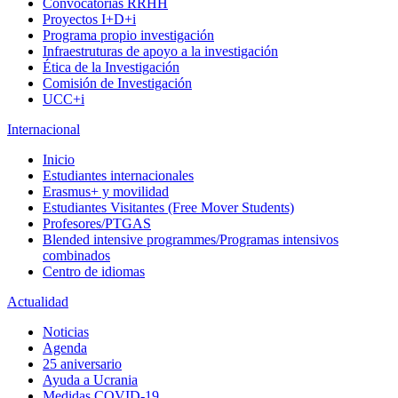
Convocatorias RRHH
Proyectos I+D+i
Programa propio investigación
Infraestruturas de apoyo a la investigación
Ética de la Investigación
Comisión de Investigación
UCC+i
Internacional
Inicio
Estudiantes internacionales
Erasmus+ y movilidad
Estudiantes Visitantes (Free Mover Students)
Profesores/PTGAS
Blended intensive programmes/Programas intensivos
combinados
Centro de idiomas
Actualidad
Noticias
Agenda
25 aniversario
Ayuda a Ucrania
Medidas COVID-19