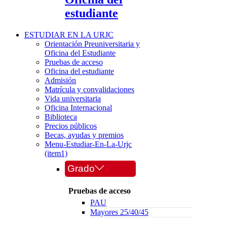
estudiante
ESTUDIAR EN LA URJC
Orientación Preuniversitaria y
Oficina del Estudiante
Pruebas de acceso
Oficina del estudiante
Admisión
Matrícula y convalidaciones
Vida universitaria
Oficina Internacional
Biblioteca
Precios públicos
Becas, ayudas y premios
Menu-Estudiar-En-La-Urjc
(item1)
Grado
Pruebas de acceso
PAU
Mayores 25/40/45