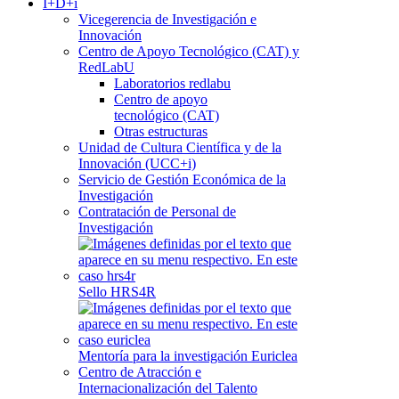
I+D+i
Vicegerencia de Investigación e
Innovación
Centro de Apoyo Tecnológico (CAT) y
RedLabU
Laboratorios redlabu
Centro de apoyo
tecnológico (CAT)
Otras estructuras
Unidad de Cultura Científica y de la
Innovación (UCC+i)
Servicio de Gestión Económica de la
Investigación
Contratación de Personal de
Investigación
Sello HRS4R
Mentoría para la investigación Euriclea
Centro de Atracción e
Internacionalización del Talento