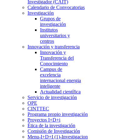
Investigador (CAIT)
Calendario de Convocatorias
Investigación
Grupos de
investigación
Institutos
universitarios y
centros
Innovación y transferencia
Innovación y
Transferencia del
Conocimiento
Campus de
excelencia
internacional energia
inteligente
Actualidad científica
Servicio de investigación
OPE
CINTTEC
Programa propio investigación
Proyectos I+D+i
Ética de la investigación
Comisión de Investigación
Menu-I+D+I (1)-Investigacion