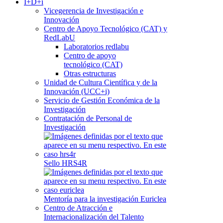
I+D+i
Vicegerencia de Investigación e
Innovación
Centro de Apoyo Tecnológico (CAT) y
RedLabU
Laboratorios redlabu
Centro de apoyo
tecnológico (CAT)
Otras estructuras
Unidad de Cultura Científica y de la
Innovación (UCC+i)
Servicio de Gestión Económica de la
Investigación
Contratación de Personal de
Investigación
Sello HRS4R
Mentoría para la investigación Euriclea
Centro de Atracción e
Internacionalización del Talento