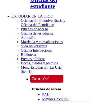
estudiante
ESTUDIAR EN LA URJC
Orientación Preuniversitaria y
Oficina del Estudiante
Pruebas de acceso
Oficina del estudiante
Admisión
Matrícula y convalidaciones
Vida universitaria
Oficina Internacional
Biblioteca
Precios públicos
Becas, ayudas y premios
Menu-Estudiar-En-La-Urjc
(item1)
Grado
Pruebas de acceso
PAU
Mayores 25/40/45