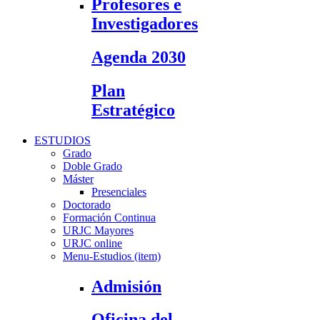
Profesores e
Investigadores
Agenda 2030
Plan
Estratégico
ESTUDIOS
Grado
Doble Grado
Máster
Presenciales
Doctorado
Formación Continua
URJC Mayores
URJC online
Menu-Estudios (item)
Admisión
Oficina del