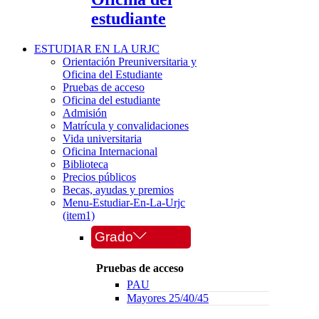
estudiante
ESTUDIAR EN LA URJC
Orientación Preuniversitaria y
Oficina del Estudiante
Pruebas de acceso
Oficina del estudiante
Admisión
Matrícula y convalidaciones
Vida universitaria
Oficina Internacional
Biblioteca
Precios públicos
Becas, ayudas y premios
Menu-Estudiar-En-La-Urjc
(item1)
Grado
Pruebas de acceso
PAU
Mayores 25/40/45