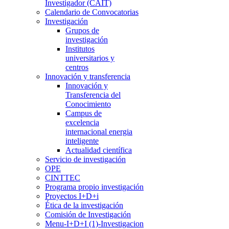
Investigador (CAIT)
Calendario de Convocatorias
Investigación
Grupos de
investigación
Institutos
universitarios y
centros
Innovación y transferencia
Innovación y
Transferencia del
Conocimiento
Campus de
excelencia
internacional energia
inteligente
Actualidad científica
Servicio de investigación
OPE
CINTTEC
Programa propio investigación
Proyectos I+D+i
Ética de la investigación
Comisión de Investigación
Menu-I+D+I (1)-Investigacion