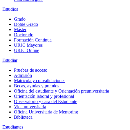
Estudios
Grado
Doble Grado
Máster
Doctorado
Formación Continua
URJC Mayores
URJC Online
Estudiar
Pruebas de acceso
Admisión
Matrícula y convalidaciones
Becas, ayudas y premios
Oficina del estudiante y Orientación preuniversitaria
Orientación laboral y profesional
Observatorio y casa del Estudiante
Vida universitaria
Oficina Universitaria de Mentoring
Biblioteca
Estudiantes