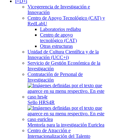
I+D+i
Vicegerencia de Investigación e
Innovación
Centro de Apoyo Tecnológico (CAT) y
RedLabU
Laboratorios redlabu
Centro de apoyo
tecnológico (CAT)
Otras estructuras
Unidad de Cultura Científica y de la
Innovación (UCC+i)
Servicio de Gestión Económica de la
Investigación
Contratación de Personal de
Investigación
Sello HRS4R
Mentoría para la investigación Euriclea
Centro de Atracción e
Internacionalización del Talento