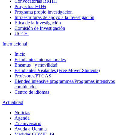
Convocatorias RRHH
Proyectos I+D+i
Programa propio investigación
Infraestruturas de apoyo a la investigación
Ética de la Investigación
Comisión de Investigación
UCC+i
Internacional
Inicio
Estudiantes internacionales
Erasmus+ y movilidad
Estudiantes Visitantes (Free Mover Students)
Profesores/PTGAS
Blended intensive programmes/Programas intensivos
combinados
Centro de idiomas
Actualidad
Noticias
Agenda
25 aniversario
Ayuda a Ucrania
Medidas COVID-19