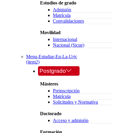
Estudios de grado
Admisión
Matrícula
Convalidaciones
Movilidad
Internacional
Nacional (Sicue)
Menu-Estudiar-En-La-Urjc
(item2)
Postgrado
Másteres
Preinscripción
Matrícula
Solicitudes y Normativa
Doctorado
Acceso y admisión
Formación