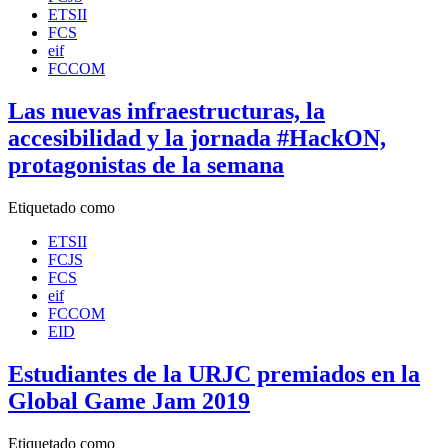
ETSII
FCS
eif
FCCOM
Las nuevas infraestructuras, la
accesibilidad y la jornada #HackON,
protagonistas de la semana
Etiquetado como
ETSII
FCJS
FCS
eif
FCCOM
EID
Estudiantes de la URJC premiados en la
Global Game Jam 2019
Etiquetado como