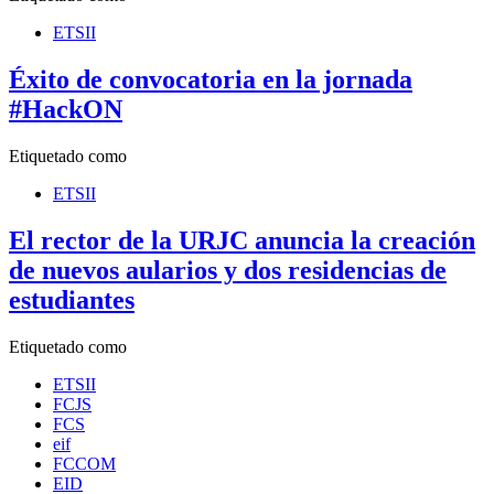
ETSII
Éxito de convocatoria en la jornada
#HackON
Etiquetado como
ETSII
El rector de la URJC anuncia la creación
de nuevos aularios y dos residencias de
estudiantes
Etiquetado como
ETSII
FCJS
FCS
eif
FCCOM
EID