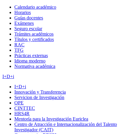
Calendario académico
Horarios
Guías docentes
Exámenes
Seguro escolar
Trámites académicos
Títulos y certificados
RAC
TFG
Prácticas externas
Idioma moderno
Normativa académica
I+D+i
I+D+i
Innovación y Transferencia
Servicion de Investigación
OPE
CINTTEC
HRS4R
Mentoría para la Investigación Euriclea
Centro de Atracción e Internacionalización del Talento
Investigador (CAIT)