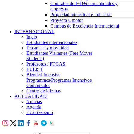
Contratos de I+D+i con entidades y
empresas
Propiedad intelectual e industrial
Proyecto Umotor
Campus de Excelencia Internacional
INTERNACIONAL
Inicio
Estudiantes internacionales
Erasmus+ y movilidad
Estudiantes Visitantes (Free Mover
Students)
Profesores / PTGAS
EULiST
Blended Intensive
Programmes/Programas Intensivos
Combinados
Centro de idiomas
ACTUALIDAD
Noticias
Agenda
25 aniversario