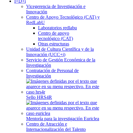
I+D+i
Vicegerencia de Investigación e
Innovación
Centro de Apoyo Tecnológico (CAT) y
RedLabU
Laboratorios redlabu
Centro de apoyo
tecnológico (CAT)
Otras estructuras
Unidad de Cultura Científica y de la
Innovación (UCC+i)
Servicio de Gestión Económica de la
Investigación
Contratación de Personal de
Investigación
Sello HRS4R
Mentoría para la investigación Euriclea
Centro de Atracción e
Internacionalización del Talento