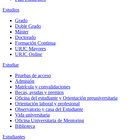
Estudios
Grado
Doble Grado
Máster
Doctorado
Formación Continua
URJC Mayores
URJC Online
Estudiar
Pruebas de acceso
Admisión
Matrícula y convalidaciones
Becas, ayudas y premios
Oficina del estudiante y Orientación preuniversitaria
Orientación laboral y profesional
Observatorio y casa del Estudiante
Vida universitaria
Oficina Universitaria de Mentoring
Biblioteca
Estudiantes