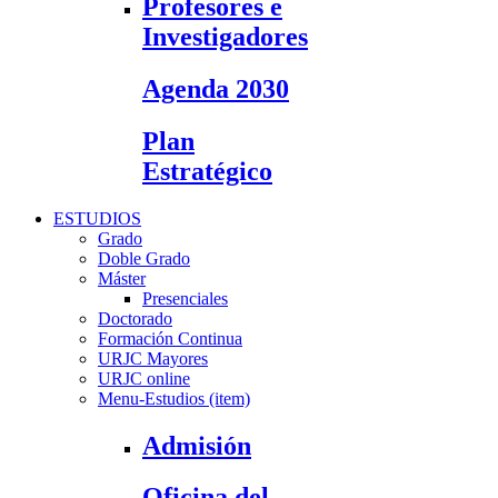
Profesores e
Investigadores
Agenda 2030
Plan
Estratégico
ESTUDIOS
Grado
Doble Grado
Máster
Presenciales
Doctorado
Formación Continua
URJC Mayores
URJC online
Menu-Estudios (item)
Admisión
Oficina del