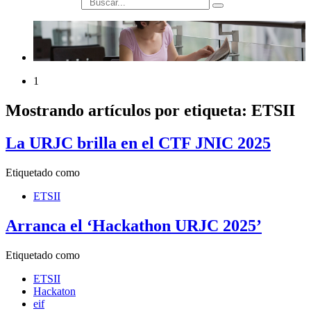
búsqueda
1
Mostrando artículos por etiqueta: ETSII
La URJC brilla en el CTF JNIC 2025
Etiquetado como
ETSII
Arranca el ‘Hackathon URJC 2025’
Etiquetado como
ETSII
Hackaton
eif