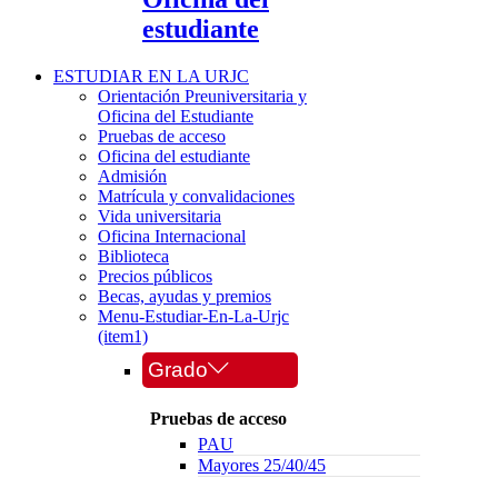
estudiante
ESTUDIAR EN LA URJC
Orientación Preuniversitaria y
Oficina del Estudiante
Pruebas de acceso
Oficina del estudiante
Admisión
Matrícula y convalidaciones
Vida universitaria
Oficina Internacional
Biblioteca
Precios públicos
Becas, ayudas y premios
Menu-Estudiar-En-La-Urjc
(item1)
Grado
Pruebas de acceso
PAU
Mayores 25/40/45