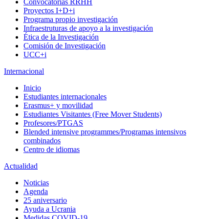
Convocatorias RRHH
Proyectos I+D+i
Programa propio investigación
Infraestruturas de apoyo a la investigación
Ética de la Investigación
Comisión de Investigación
UCC+i
Internacional
Inicio
Estudiantes internacionales
Erasmus+ y movilidad
Estudiantes Visitantes (Free Mover Students)
Profesores/PTGAS
Blended intensive programmes/Programas intensivos
combinados
Centro de idiomas
Actualidad
Noticias
Agenda
25 aniversario
Ayuda a Ucrania
Medidas COVID-19