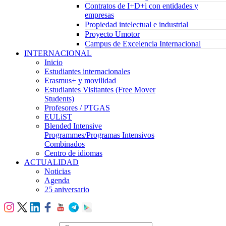
Contratos de I+D+i con entidades y
empresas
Propiedad intelectual e industrial
Proyecto Umotor
Campus de Excelencia Internacional
INTERNACIONAL
Inicio
Estudiantes internacionales
Erasmus+ y movilidad
Estudiantes Visitantes (Free Mover
Students)
Profesores / PTGAS
EULiST
Blended Intensive
Programmes/Programas Intensivos
Combinados
Centro de idiomas
ACTUALIDAD
Noticias
Agenda
25 aniversario