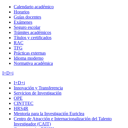
Calendario académico
Horarios
Guías docentes
Exámenes
Seguro escolar
Trámites académicos
Títulos y certificados
RAC
TFG
Prácticas externas
Idioma moderno
Normativa académica
I+D+i
I+D+i
Innovación y Transferencia
Servicion de Investigación
OPE
CINTTEC
HRS4R
Mentoría para la Investigación Euriclea
Centro de Atracción e Internacionalización del Talento
Investigador (CAIT)