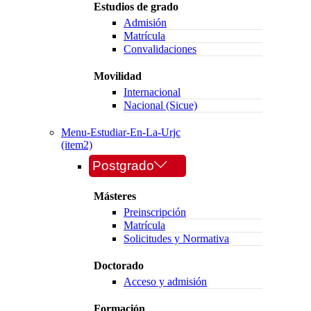
Estudios de grado
Admisión
Matrícula
Convalidaciones
Movilidad
Internacional
Nacional (Sicue)
Menu-Estudiar-En-La-Urjc
(item2)
Postgrado
Másteres
Preinscripción
Matrícula
Solicitudes y Normativa
Doctorado
Acceso y admisión
Formación