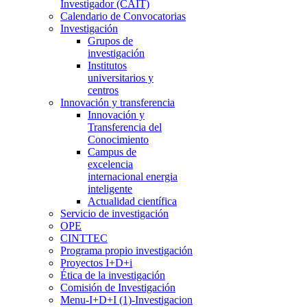
Investigador (CAIT)
Calendario de Convocatorias
Investigación
Grupos de
investigación
Institutos
universitarios y
centros
Innovación y transferencia
Innovación y
Transferencia del
Conocimiento
Campus de
excelencia
internacional energia
inteligente
Actualidad científica
Servicio de investigación
OPE
CINTTEC
Programa propio investigación
Proyectos I+D+i
Ética de la investigación
Comisión de Investigación
Menu-I+D+I (1)-Investigacion