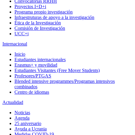
Convocatorias RRHH
Proyectos I+D+i
Programa propio investigación
Infraestruturas de apoyo a la investigación
Ética de la Investigación
Comisión de Investigación
UCC+i
Internacional
Inicio
Estudiantes internacionales
Erasmus+ y movilidad
Estudiantes Visitantes (Free Mover Students)
Profesores/PTGAS
Blended intensive programmes/Programas intensivos
combinados
Centro de idiomas
Actualidad
Noticias
Agenda
25 aniversario
Ayuda a Ucrania
Medidas COVID-19