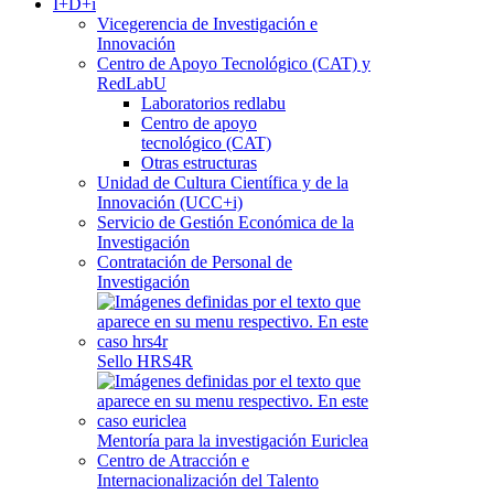
I+D+i
Vicegerencia de Investigación e
Innovación
Centro de Apoyo Tecnológico (CAT) y
RedLabU
Laboratorios redlabu
Centro de apoyo
tecnológico (CAT)
Otras estructuras
Unidad de Cultura Científica y de la
Innovación (UCC+i)
Servicio de Gestión Económica de la
Investigación
Contratación de Personal de
Investigación
Sello HRS4R
Mentoría para la investigación Euriclea
Centro de Atracción e
Internacionalización del Talento