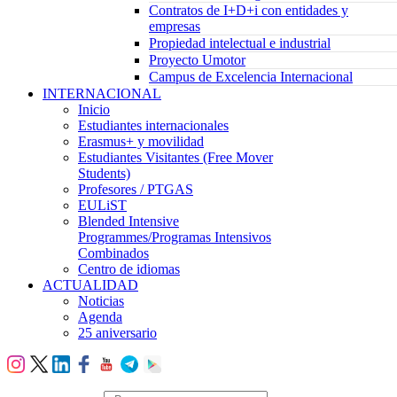
Contratos de I+D+i con entidades y
empresas
Propiedad intelectual e industrial
Proyecto Umotor
Campus de Excelencia Internacional
INTERNACIONAL
Inicio
Estudiantes internacionales
Erasmus+ y movilidad
Estudiantes Visitantes (Free Mover
Students)
Profesores / PTGAS
EULiST
Blended Intensive
Programmes/Programas Intensivos
Combinados
Centro de idiomas
ACTUALIDAD
Noticias
Agenda
25 aniversario