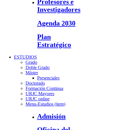
Profesores e
Investigadores
Agenda 2030
Plan
Estratégico
ESTUDIOS
Grado
Doble Grado
Máster
Presenciales
Doctorado
Formación Continua
URJC Mayores
URJC online
Menu-Estudios (item)
Admisión
Oficina del