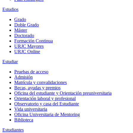
Estudios
Grado
Doble Grado
Máster
Doctorado
Formación Continua
URJC Mayores
URJC Online
Estudiar
Pruebas de acceso
Admisión
Matrícula y convalidaciones
Becas, ayudas y premios
Oficina del estudiante y Orientación preuniversitaria
Orientación laboral y profesional
Observatorio y casa del Estudiante
Vida universitaria
Oficina Universitaria de Mentoring
Biblioteca
Estudiantes