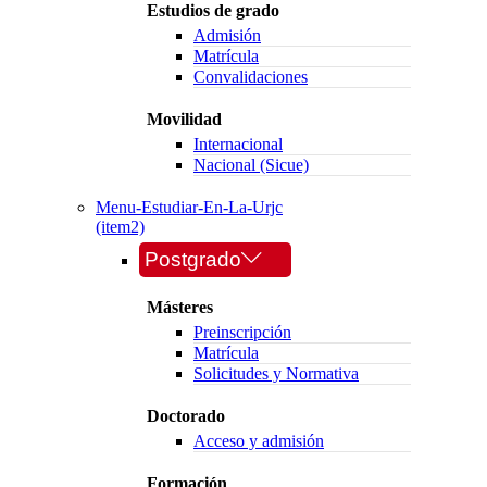
Estudios de grado
Admisión
Matrícula
Convalidaciones
Movilidad
Internacional
Nacional (Sicue)
Menu-Estudiar-En-La-Urjc
(item2)
Postgrado
Másteres
Preinscripción
Matrícula
Solicitudes y Normativa
Doctorado
Acceso y admisión
Formación