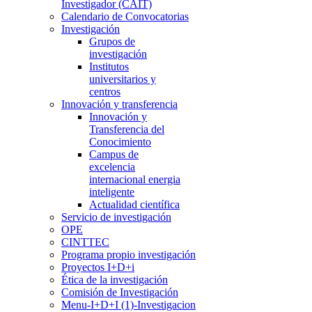
Investigador (CAIT)
Calendario de Convocatorias
Investigación
Grupos de
investigación
Institutos
universitarios y
centros
Innovación y transferencia
Innovación y
Transferencia del
Conocimiento
Campus de
excelencia
internacional energia
inteligente
Actualidad científica
Servicio de investigación
OPE
CINTTEC
Programa propio investigación
Proyectos I+D+i
Ética de la investigación
Comisión de Investigación
Menu-I+D+I (1)-Investigacion