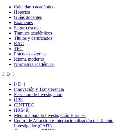
Calendario académico
Horarios
Guías docentes
Exámenes
Seguro escolar
Trámites académicos
Títulos y certificados
RAC
TFG
Prácticas externas
Idioma moderno
Normativa académica
I+D+i
I+D+i
Innovación y Transferencia
Servicion de Investigación
OPE
CINTTEC
HRS4R
Mentoría para la Investigación Euriclea
Centro de Atracción e Internacionalización del Talento
Investigador (CAIT)