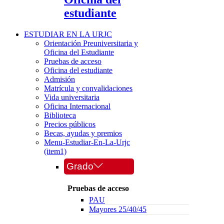
estudiante
ESTUDIAR EN LA URJC
Orientación Preuniversitaria y
Oficina del Estudiante
Pruebas de acceso
Oficina del estudiante
Admisión
Matrícula y convalidaciones
Vida universitaria
Oficina Internacional
Biblioteca
Precios públicos
Becas, ayudas y premios
Menu-Estudiar-En-La-Urjc
(item1)
Grado
Pruebas de acceso
PAU
Mayores 25/40/45