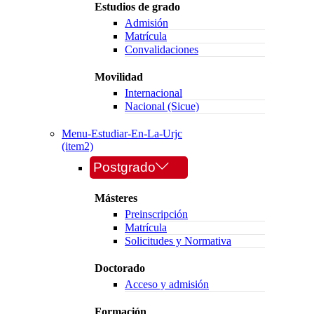
Estudios de grado
Admisión
Matrícula
Convalidaciones
Movilidad
Internacional
Nacional (Sicue)
Menu-Estudiar-En-La-Urjc
(item2)
Postgrado
Másteres
Preinscripción
Matrícula
Solicitudes y Normativa
Doctorado
Acceso y admisión
Formación