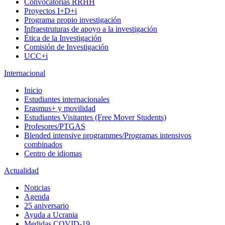
Convocatorias RRHH
Proyectos I+D+i
Programa propio investigación
Infraestruturas de apoyo a la investigación
Ética de la Investigación
Comisión de Investigación
UCC+i
Internacional
Inicio
Estudiantes internacionales
Erasmus+ y movilidad
Estudiantes Visitantes (Free Mover Students)
Profesores/PTGAS
Blended intensive programmes/Programas intensivos
combinados
Centro de idiomas
Actualidad
Noticias
Agenda
25 aniversario
Ayuda a Ucrania
Medidas COVID-19