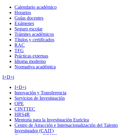
Calendario académico
Horarios
Guías docentes
Exámenes
Seguro escolar
Trámites académicos
Títulos y certificados
RAC
TFG
Prácticas externas
Idioma moderno
Normativa académica
I+D+i
I+D+i
Innovación y Transferencia
Servicion de Investigación
OPE
CINTTEC
HRS4R
Mentoría para la Investigación Euriclea
Centro de Atracción e Internacionalización del Talento
Investigador (CAIT)