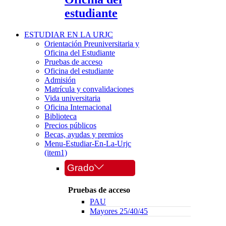
estudiante
ESTUDIAR EN LA URJC
Orientación Preuniversitaria y
Oficina del Estudiante
Pruebas de acceso
Oficina del estudiante
Admisión
Matrícula y convalidaciones
Vida universitaria
Oficina Internacional
Biblioteca
Precios públicos
Becas, ayudas y premios
Menu-Estudiar-En-La-Urjc
(item1)
Grado
Pruebas de acceso
PAU
Mayores 25/40/45