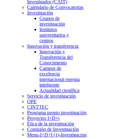
Investigador (CAIT)
Calendario de Convocatorias
Investigación
Grupos de
investigación
Institutos
universitarios y
centros
Innovación y transferencia
Innovación y
Transferencia del
Conocimiento
Campus de
excelencia
internacional energia
inteligente
Actualidad científica
Servicio de investigación
OPE
CINTTEC
Programa propio investigación
Proyectos I+D+i
Ética de la investigación
Comisión de Investigación
Menu-I+D+I (1)-Investigacion