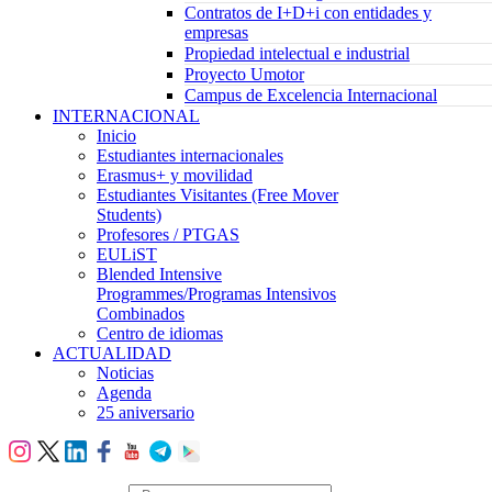
Contratos de I+D+i con entidades y
empresas
Propiedad intelectual e industrial
Proyecto Umotor
Campus de Excelencia Internacional
INTERNACIONAL
Inicio
Estudiantes internacionales
Erasmus+ y movilidad
Estudiantes Visitantes (Free Mover
Students)
Profesores / PTGAS
EULiST
Blended Intensive
Programmes/Programas Intensivos
Combinados
Centro de idiomas
ACTUALIDAD
Noticias
Agenda
25 aniversario