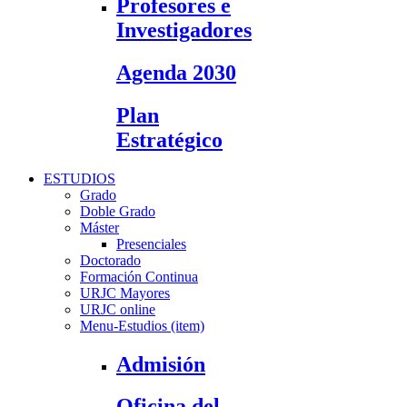
Profesores e
Investigadores
Agenda 2030
Plan
Estratégico
ESTUDIOS
Grado
Doble Grado
Máster
Presenciales
Doctorado
Formación Continua
URJC Mayores
URJC online
Menu-Estudios (item)
Admisión
Oficina del