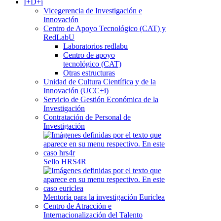
I+D+i
Vicegerencia de Investigación e
Innovación
Centro de Apoyo Tecnológico (CAT) y
RedLabU
Laboratorios redlabu
Centro de apoyo
tecnológico (CAT)
Otras estructuras
Unidad de Cultura Científica y de la
Innovación (UCC+i)
Servicio de Gestión Económica de la
Investigación
Contratación de Personal de
Investigación
Sello HRS4R
Mentoría para la investigación Euriclea
Centro de Atracción e
Internacionalización del Talento