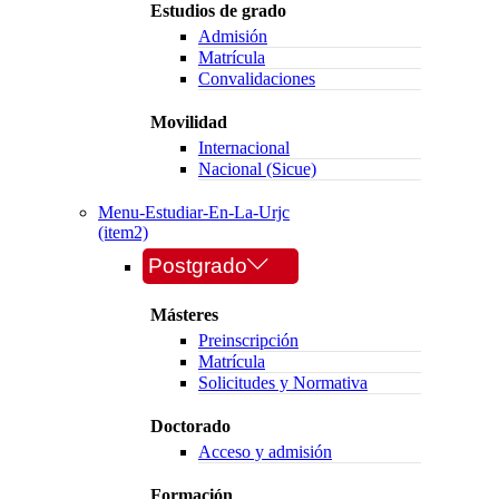
Estudios de grado
Admisión
Matrícula
Convalidaciones
Movilidad
Internacional
Nacional (Sicue)
Menu-Estudiar-En-La-Urjc
(item2)
Postgrado
Másteres
Preinscripción
Matrícula
Solicitudes y Normativa
Doctorado
Acceso y admisión
Formación