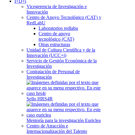
I+D+i
Vicegerencia de Investigación e
Innovación
Centro de Apoyo Tecnológico (CAT) y
RedLabU
Laboratorios redlabu
Centro de apoyo
tecnológico (CAT)
Otras estructuras
Unidad de Cultura Científica y de la
Innovación (UCC+i)
Servicio de Gestión Económica de la
Investigación
Contratación de Personal de
Investigación
Sello HRS4R
Mentoría para la investigación Euriclea
Centro de Atracción e
Internacionalización del Talento