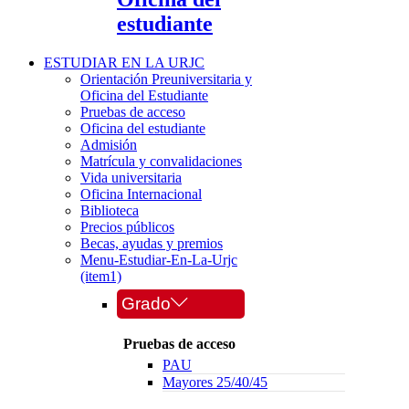
estudiante
ESTUDIAR EN LA URJC
Orientación Preuniversitaria y
Oficina del Estudiante
Pruebas de acceso
Oficina del estudiante
Admisión
Matrícula y convalidaciones
Vida universitaria
Oficina Internacional
Biblioteca
Precios públicos
Becas, ayudas y premios
Menu-Estudiar-En-La-Urjc
(item1)
Grado
Pruebas de acceso
PAU
Mayores 25/40/45