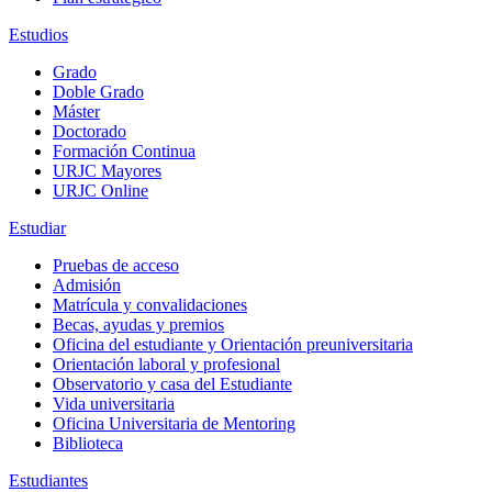
Estudios
Grado
Doble Grado
Máster
Doctorado
Formación Continua
URJC Mayores
URJC Online
Estudiar
Pruebas de acceso
Admisión
Matrícula y convalidaciones
Becas, ayudas y premios
Oficina del estudiante y Orientación preuniversitaria
Orientación laboral y profesional
Observatorio y casa del Estudiante
Vida universitaria
Oficina Universitaria de Mentoring
Biblioteca
Estudiantes