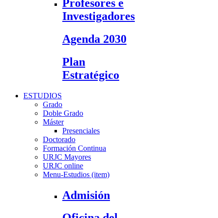
Profesores e
Investigadores
Agenda 2030
Plan
Estratégico
ESTUDIOS
Grado
Doble Grado
Máster
Presenciales
Doctorado
Formación Continua
URJC Mayores
URJC online
Menu-Estudios (item)
Admisión
Oficina del