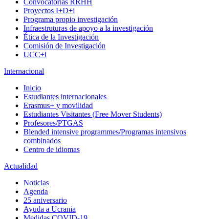
Convocatorias RRHH
Proyectos I+D+i
Programa propio investigación
Infraestruturas de apoyo a la investigación
Ética de la Investigación
Comisión de Investigación
UCC+i
Internacional
Inicio
Estudiantes internacionales
Erasmus+ y movilidad
Estudiantes Visitantes (Free Mover Students)
Profesores/PTGAS
Blended intensive programmes/Programas intensivos
combinados
Centro de idiomas
Actualidad
Noticias
Agenda
25 aniversario
Ayuda a Ucrania
Medidas COVID-19