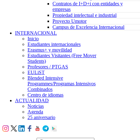
Contratos de I+D+i con entidades y
empresas
Propiedad intelectual e industrial
Proyecto Umotor
Campus de Excelencia Internacional
INTERNACIONAL
Inicio
Estudiantes internacionales
Erasmus+ y movilidad
Estudiantes Visitantes (Free Mover
Students)
Profesores / PTGAS
EULiST
Blended Intensive
Programmes/Programas Intensivos
Combinados
Centro de idiomas
ACTUALIDAD
Noticias
Agenda
25 aniversario