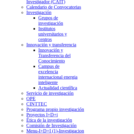
Investigador (CAIT)
Calendario de Convocatorias
Investigación
Grupos de
investigación
Institutos
universitarios y
centros
Innovación y transferencia
Innovación y
Transferencia del
Conocimiento
Campus de
excelencia
internacional energia
inteligente
Actualidad científica
Servicio de investigación
OPE
CINTTEC
Programa propio investigación
Proyectos I+D+i
Ética de la investigación
Comisión de Investigación
Menu-I+D+I (1)-Investigacion