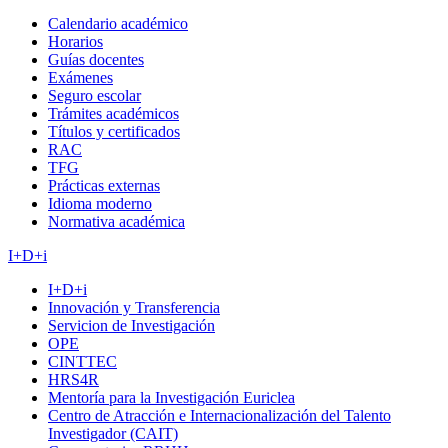
Calendario académico
Horarios
Guías docentes
Exámenes
Seguro escolar
Trámites académicos
Títulos y certificados
RAC
TFG
Prácticas externas
Idioma moderno
Normativa académica
I+D+i
I+D+i
Innovación y Transferencia
Servicion de Investigación
OPE
CINTTEC
HRS4R
Mentoría para la Investigación Euriclea
Centro de Atracción e Internacionalización del Talento
Investigador (CAIT)