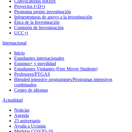
Convocatorias RRHH
Proyectos I+D+i
Programa propio investigación
Infraestruturas de apoyo a la investigación
Ética de la Investigación
Comisión de Investigación
UCC+i
Internacional
Inicio
Estudiantes internacionales
Erasmus+ y movilidad
Estudiantes Visitantes (Free Mover Students)
Profesores/PTGAS
Blended intensive programmes/Programas intensivos
combinados
Centro de idiomas
Actualidad
Noticias
Agenda
25 aniversario
Ayuda a Ucrania
Medidas COVID-19