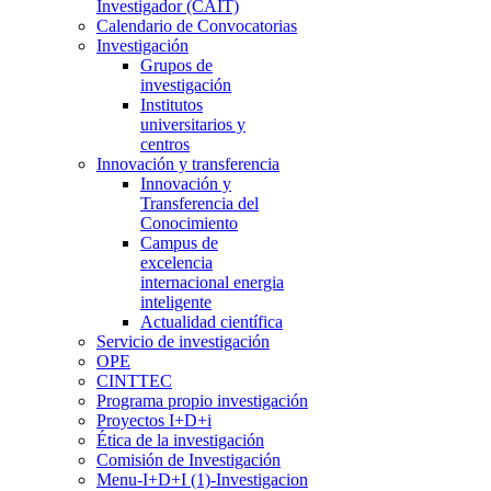
Investigador (CAIT)
Calendario de Convocatorias
Investigación
Grupos de
investigación
Institutos
universitarios y
centros
Innovación y transferencia
Innovación y
Transferencia del
Conocimiento
Campus de
excelencia
internacional energia
inteligente
Actualidad científica
Servicio de investigación
OPE
CINTTEC
Programa propio investigación
Proyectos I+D+i
Ética de la investigación
Comisión de Investigación
Menu-I+D+I (1)-Investigacion