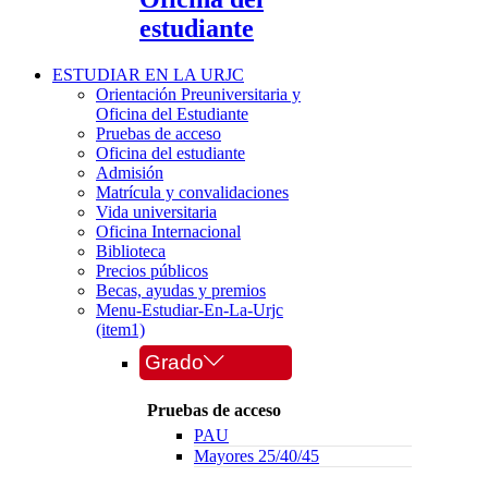
estudiante
ESTUDIAR EN LA URJC
Orientación Preuniversitaria y
Oficina del Estudiante
Pruebas de acceso
Oficina del estudiante
Admisión
Matrícula y convalidaciones
Vida universitaria
Oficina Internacional
Biblioteca
Precios públicos
Becas, ayudas y premios
Menu-Estudiar-En-La-Urjc
(item1)
Grado
Pruebas de acceso
PAU
Mayores 25/40/45