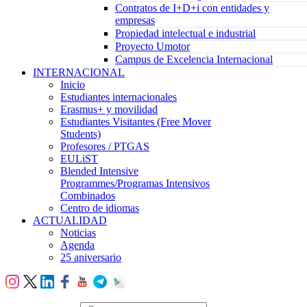
Contratos de I+D+i con entidades y
empresas
Propiedad intelectual e industrial
Proyecto Umotor
Campus de Excelencia Internacional
INTERNACIONAL
Inicio
Estudiantes internacionales
Erasmus+ y movilidad
Estudiantes Visitantes (Free Mover
Students)
Profesores / PTGAS
EULiST
Blended Intensive
Programmes/Programas Intensivos
Combinados
Centro de idiomas
ACTUALIDAD
Noticias
Agenda
25 aniversario