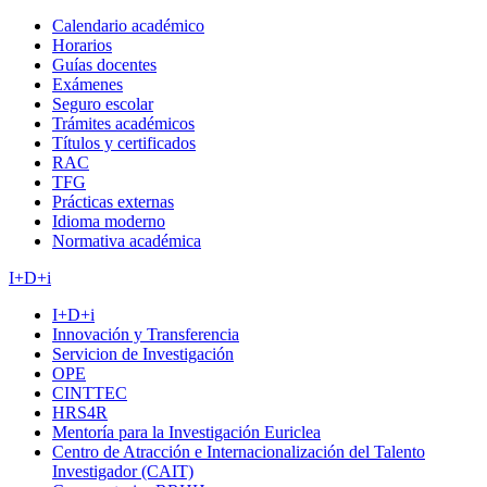
Calendario académico
Horarios
Guías docentes
Exámenes
Seguro escolar
Trámites académicos
Títulos y certificados
RAC
TFG
Prácticas externas
Idioma moderno
Normativa académica
I+D+i
I+D+i
Innovación y Transferencia
Servicion de Investigación
OPE
CINTTEC
HRS4R
Mentoría para la Investigación Euriclea
Centro de Atracción e Internacionalización del Talento
Investigador (CAIT)