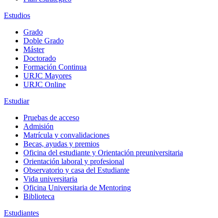
Estudios
Grado
Doble Grado
Máster
Doctorado
Formación Continua
URJC Mayores
URJC Online
Estudiar
Pruebas de acceso
Admisión
Matrícula y convalidaciones
Becas, ayudas y premios
Oficina del estudiante y Orientación preuniversitaria
Orientación laboral y profesional
Observatorio y casa del Estudiante
Vida universitaria
Oficina Universitaria de Mentoring
Biblioteca
Estudiantes