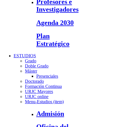
Profesores e
Investigadores
Agenda 2030
Plan
Estratégico
ESTUDIOS
Grado
Doble Grado
Máster
Presenciales
Doctorado
Formación Continua
URJC Mayores
URJC online
Menu-Estudios (item)
Admisión
Oficina del