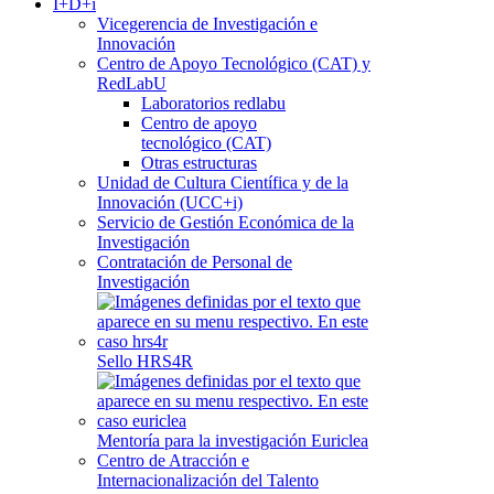
I+D+i
Vicegerencia de Investigación e
Innovación
Centro de Apoyo Tecnológico (CAT) y
RedLabU
Laboratorios redlabu
Centro de apoyo
tecnológico (CAT)
Otras estructuras
Unidad de Cultura Científica y de la
Innovación (UCC+i)
Servicio de Gestión Económica de la
Investigación
Contratación de Personal de
Investigación
Sello HRS4R
Mentoría para la investigación Euriclea
Centro de Atracción e
Internacionalización del Talento