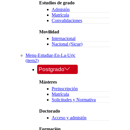
Estudios de grado
Admisión
Matrícula
Convalidaciones
Movilidad
Internacional
Nacional (Sicue)
Menu-Estudiar-En-La-Urjc
(item2)
Postgrado
Másteres
Preinscripción
Matrícula
Solicitudes y Normativa
Doctorado
Acceso y admisión
Formación