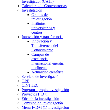
Investigador (CAIT)
Calendario de Convocatorias
Investigación
Grupos de
investigación
Institutos
universitarios y
centros
Innovación y transferencia
Innovación y
Transferencia del
Conocimiento
Campus de
excelencia
internacional energia
inteligente
Actualidad científica
Servicio de investigación
OPE
CINTTEC
Programa propio investigación
Proyectos I+D+i
Ética de la investigación
Comisión de Investigación
Menu-I+D+I (1)-Investigacion