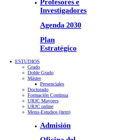
Profesores e
Investigadores
Agenda 2030
Plan
Estratégico
ESTUDIOS
Grado
Doble Grado
Máster
Presenciales
Doctorado
Formación Continua
URJC Mayores
URJC online
Menu-Estudios (item)
Admisión
Oficina del