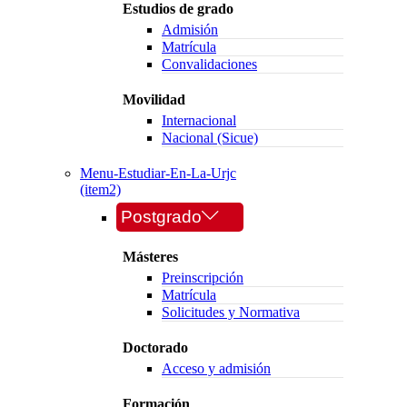
Estudios de grado
Admisión
Matrícula
Convalidaciones
Movilidad
Internacional
Nacional (Sicue)
Menu-Estudiar-En-La-Urjc
(item2)
Postgrado
Másteres
Preinscripción
Matrícula
Solicitudes y Normativa
Doctorado
Acceso y admisión
Formación