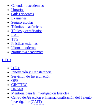
Calendario académico
Horarios
Guías docentes
Exámenes
Seguro escolar
Trámites académicos
Títulos y certificados
RAC
TFG
Prácticas externas
Idioma moderno
Normativa académica
I+D+i
I+D+i
Innovación y Transferencia
Servicion de Investigación
OPE
CINTTEC
HRS4R
Mentoría para la Investigación Euriclea
Centro de Atracción e Internacionalización del Talento
Investigador (CAIT)