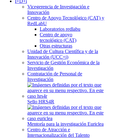
I+D+i
Vicegerencia de Investigación e
Innovación
Centro de Apoyo Tecnológico (CAT) y
RedLabU
Laboratorios redlabu
Centro de apoyo
tecnológico (CAT)
Otras estructuras
Unidad de Cultura Científica y de la
Innovación (UCC+i)
Servicio de Gestión Económica de la
Investigación
Contratación de Personal de
Investigación
Sello HRS4R
Mentoría para la investigación Euriclea
Centro de Atracción e
Internacionalización del Talento