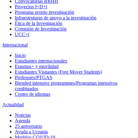
Convocatorias RRHH
Proyectos I+D+i
Programa propio investigación
Infraestruturas de apoyo a la investigación
Ética de la Investigación
Comisión de Investigación
UCC+i
Internacional
Inicio
Estudiantes internacionales
Erasmus+ y movilidad
Estudiantes Visitantes (Free Mover Students)
Profesores/PTGAS
Blended intensive programmes/Programas intensivos
combinados
Centro de idiomas
Actualidad
Noticias
Agenda
25 aniversario
Ayuda a Ucrania
Medidas COVID-19