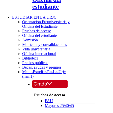
estudiante
ESTUDIAR EN LA URJC
Orientación Preuniversitaria y
Oficina del Estudiante
Pruebas de acceso
Oficina del estudiante
Admisión
Matrícula y convalidaciones
Vida universitaria
Oficina Internacional
Biblioteca
Precios públicos
Becas, ayudas y premios
Menu-Estudiar-En-La-Urjc
(item1)
Grado
Pruebas de acceso
PAU
Mayores 25/40/45