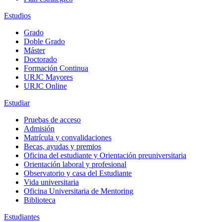
Estudios
Grado
Doble Grado
Máster
Doctorado
Formación Continua
URJC Mayores
URJC Online
Estudiar
Pruebas de acceso
Admisión
Matrícula y convalidaciones
Becas, ayudas y premios
Oficina del estudiante y Orientación preuniversitaria
Orientación laboral y profesional
Observatorio y casa del Estudiante
Vida universitaria
Oficina Universitaria de Mentoring
Biblioteca
Estudiantes