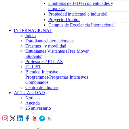
Contratos de I+D+i con entidades y
empresas
Propiedad intelectual e industrial
Proyecto Umotor
Campus de Excelencia Internacional
INTERNACIONAL
Inicio
Estudiantes internacionales
Erasmus+ y movilidad
Estudiantes Visitantes (Free Mover
Students)
Profesores / PTGAS
EULiST
Blended Intensive
Programmes/Programas Intensivos
Combinados
Centro de idiomas
ACTUALIDAD
Noticias
Agenda
25 aniversario