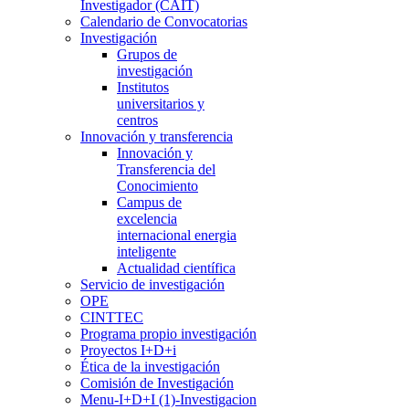
Investigador (CAIT)
Calendario de Convocatorias
Investigación
Grupos de
investigación
Institutos
universitarios y
centros
Innovación y transferencia
Innovación y
Transferencia del
Conocimiento
Campus de
excelencia
internacional energia
inteligente
Actualidad científica
Servicio de investigación
OPE
CINTTEC
Programa propio investigación
Proyectos I+D+i
Ética de la investigación
Comisión de Investigación
Menu-I+D+I (1)-Investigacion