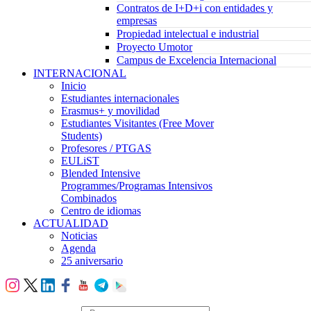
Contratos de I+D+i con entidades y
empresas
Propiedad intelectual e industrial
Proyecto Umotor
Campus de Excelencia Internacional
INTERNACIONAL
Inicio
Estudiantes internacionales
Erasmus+ y movilidad
Estudiantes Visitantes (Free Mover
Students)
Profesores / PTGAS
EULiST
Blended Intensive
Programmes/Programas Intensivos
Combinados
Centro de idiomas
ACTUALIDAD
Noticias
Agenda
25 aniversario