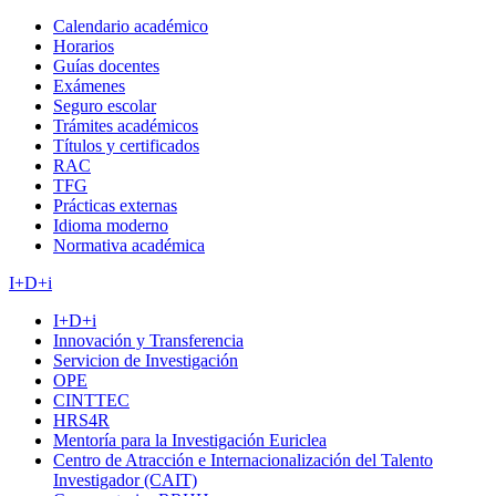
Calendario académico
Horarios
Guías docentes
Exámenes
Seguro escolar
Trámites académicos
Títulos y certificados
RAC
TFG
Prácticas externas
Idioma moderno
Normativa académica
I+D+i
I+D+i
Innovación y Transferencia
Servicion de Investigación
OPE
CINTTEC
HRS4R
Mentoría para la Investigación Euriclea
Centro de Atracción e Internacionalización del Talento
Investigador (CAIT)