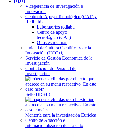
I+D+i
Vicegerencia de Investigación e
Innovación
Centro de Apoyo Tecnológico (CAT) y
RedLabU
Laboratorios redlabu
Centro de apoyo
tecnológico (CAT)
Otras estructuras
Unidad de Cultura Científica y de la
Innovación (UCC+i)
Servicio de Gestión Económica de la
Investigación
Contratación de Personal de
Investigación
Sello HRS4R
Mentoría para la investigación Euriclea
Centro de Atracción e
Internacionalización del Talento