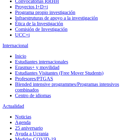
Convocatorias RRHH
Proyectos I+D+i
Programa propio investigación
Infraestruturas de apoyo a la investigación
Ética de la Investigación
Comisión de Investigación
UCC+i
Internacional
Inicio
Estudiantes internacionales
Erasmus+ y movilidad
Estudiantes Visitantes (Free Mover Students)
Profesores/PTGAS
Blended intensive programmes/Programas intensivos
combinados
Centro de idiomas
Actualidad
Noticias
Agenda
25 aniversario
Ayuda a Ucrania
Medidas COVID-19