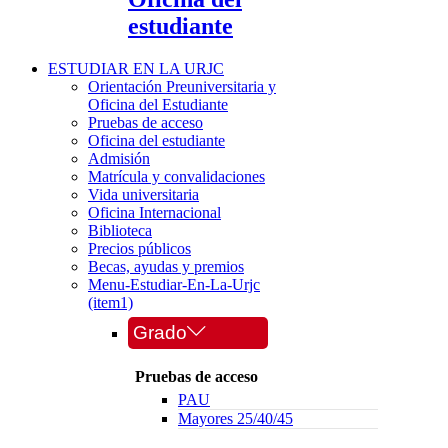
estudiante
ESTUDIAR EN LA URJC
Orientación Preuniversitaria y
Oficina del Estudiante
Pruebas de acceso
Oficina del estudiante
Admisión
Matrícula y convalidaciones
Vida universitaria
Oficina Internacional
Biblioteca
Precios públicos
Becas, ayudas y premios
Menu-Estudiar-En-La-Urjc
(item1)
Grado
Pruebas de acceso
PAU
Mayores 25/40/45