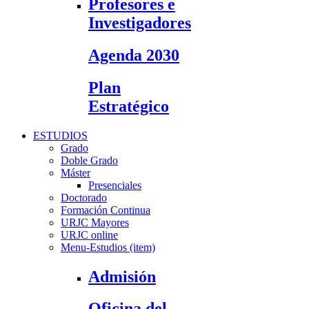
Profesores e
Investigadores
Agenda 2030
Plan
Estratégico
ESTUDIOS
Grado
Doble Grado
Máster
Presenciales
Doctorado
Formación Continua
URJC Mayores
URJC online
Menu-Estudios (item)
Admisión
Oficina del