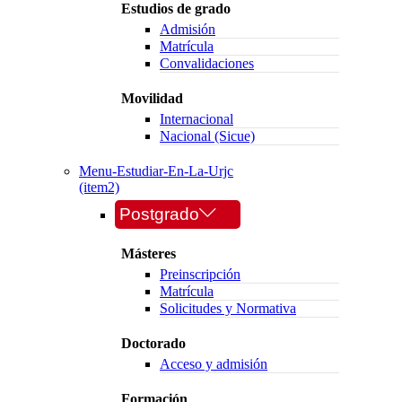
Estudios de grado
Admisión
Matrícula
Convalidaciones
Movilidad
Internacional
Nacional (Sicue)
Menu-Estudiar-En-La-Urjc
(item2)
Postgrado
Másteres
Preinscripción
Matrícula
Solicitudes y Normativa
Doctorado
Acceso y admisión
Formación