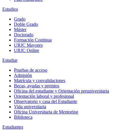
Estudios
Grado
Doble Grado
Máster
Doctorado
Formación Continua
URJC Mayores
URJC Online
Estudiar
Pruebas de acceso
Admisión
Matrícula y convalidaciones
Becas, ayudas y premios
Oficina del estudiante y Orientación preuniversitaria
Orientación laboral y profesional
Observatorio y casa del Estudiante
Vida universitaria
Oficina Universitaria de Mentoring
Biblioteca
Estudiantes