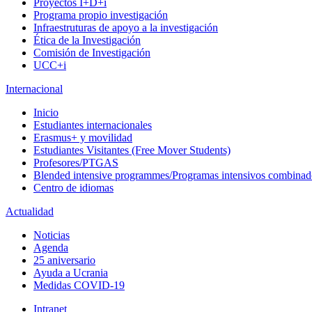
Proyectos I+D+i
Programa propio investigación
Infraestruturas de apoyo a la investigación
Ética de la Investigación
Comisión de Investigación
UCC+i
Internacional
Inicio
Estudiantes internacionales
Erasmus+ y movilidad
Estudiantes Visitantes (Free Mover Students)
Profesores/PTGAS
Blended intensive programmes/Programas intensivos combinad
Centro de idiomas
Actualidad
Noticias
Agenda
25 aniversario
Ayuda a Ucrania
Medidas COVID-19
Intranet