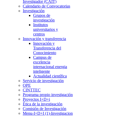
Investigador (CAIT)
Calendario de Convocatorias
Investigación
Grupos de
investigación
Institutos
universitarios y
centros
Innovación y transferencia
Innovación y
Transferencia del
Conocimiento
Campus de
excelencia
internacional energia
inteligente
Actualidad científica
Servicio de investigación
OPE
CINTTEC
Programa propio investigación
Proyectos I+D+i
Ética de la investigación
Comisión de Investigación
Menu-I+D+I (1)-Investigacion