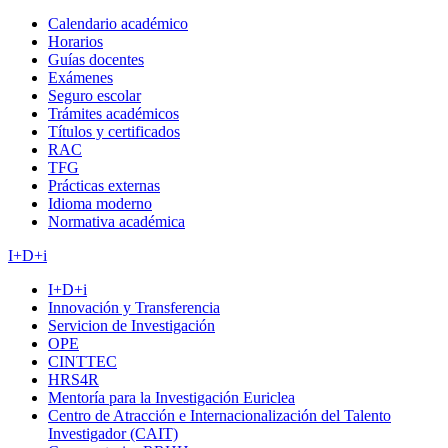
Calendario académico
Horarios
Guías docentes
Exámenes
Seguro escolar
Trámites académicos
Títulos y certificados
RAC
TFG
Prácticas externas
Idioma moderno
Normativa académica
I+D+i
I+D+i
Innovación y Transferencia
Servicion de Investigación
OPE
CINTTEC
HRS4R
Mentoría para la Investigación Euriclea
Centro de Atracción e Internacionalización del Talento
Investigador (CAIT)