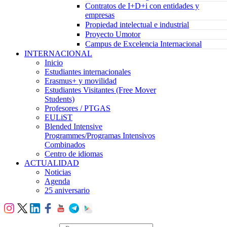
Contratos de I+D+i con entidades y
empresas
Propiedad intelectual e industrial
Proyecto Umotor
Campus de Excelencia Internacional
INTERNACIONAL
Inicio
Estudiantes internacionales
Erasmus+ y movilidad
Estudiantes Visitantes (Free Mover
Students)
Profesores / PTGAS
EULiST
Blended Intensive
Programmes/Programas Intensivos
Combinados
Centro de idiomas
ACTUALIDAD
Noticias
Agenda
25 aniversario