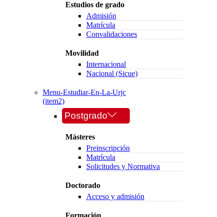
Estudios de grado
Admisión
Matrícula
Convalidaciones
Movilidad
Internacional
Nacional (Sicue)
Menu-Estudiar-En-La-Urjc
(item2)
Postgrado
Másteres
Preinscripción
Matrícula
Solicitudes y Normativa
Doctorado
Acceso y admisión
Formación