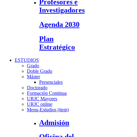
Profesores e
Investigadores
Agenda 2030
Plan
Estratégico
ESTUDIOS
Grado
Doble Grado
Máster
Presenciales
Doctorado
Formación Continua
URJC Mayores
URJC online
Menu-Estudios (item)
Admisión
Oficina del