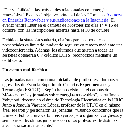
“Dar visibilidad a las actividades relacionadas con energías
renovables”. Este es el objetivo principal de las I Jornadas
Avances
en Energías Renovables y sus Aplicaciones en la Ingeniería
. El
evento tendrá lugar en el campus de Móstoles los días 14 y 15 de
octubre, con las inscripciones abiertas hasta el 10 de octubre.
Debido a la situación sanitaria, el aforo para las ponencias
presenciales es limitado, pudiendo seguirse en remoto mediante una
videoconferencia. Además, los alumnos que asistan a todas las
sesiones obtendrán 0,7 créditos ECTS, reconocidos mediante un
certificado.
Un evento multifacético
Las jornadas nacen como una iniciativa de profesores, alumnos y
egresados de Escuela Superior de Ciencias Experimentales y
Tecnología (ESCET). “Según hemos visto, en el campus de
Móstoles no hay jornadas sobre energías renovables”, narra Imene
Yahyaoui, docente en el área de Tecnología Electrónica en la URJC.
Junto a Joaquín Vaquero López, profesor de la URJC en el mismo
área, idearon y gestionaron las jornadas. “Cuando conocimos que la
Universidad ha convocado unas ayudas para organizar congresos y
seminarios, decidimos juntarnos con otros profesores de distintas
áreas para sacarlas adelante.”