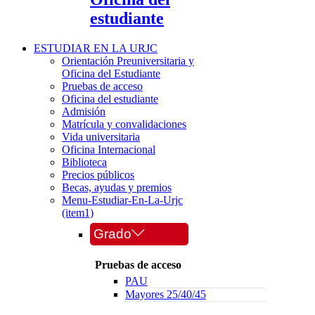
estudiante
ESTUDIAR EN LA URJC
Orientación Preuniversitaria y
Oficina del Estudiante
Pruebas de acceso
Oficina del estudiante
Admisión
Matrícula y convalidaciones
Vida universitaria
Oficina Internacional
Biblioteca
Precios públicos
Becas, ayudas y premios
Menu-Estudiar-En-La-Urjc
(item1)
Grado
Pruebas de acceso
PAU
Mayores 25/40/45