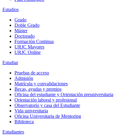
Estudios
Grado
Doble Grado
Máster
Doctorado
Formación Continua
URJC Mayores
URJC Online
Estudiar
Pruebas de acceso
Admisión
Matrícula y convalidaciones
Becas, ayudas y premios
Oficina del estudiante y Orientación preuniversitaria
Orientación laboral y profesional
Observatorio y casa del Estudiante
Vida universitaria
Oficina Universitaria de Mentoring
Biblioteca
Estudiantes