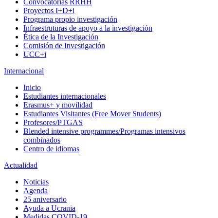
Convocatorias RRHH
Proyectos I+D+i
Programa propio investigación
Infraestruturas de apoyo a la investigación
Ética de la Investigación
Comisión de Investigación
UCC+i
Internacional
Inicio
Estudiantes internacionales
Erasmus+ y movilidad
Estudiantes Visitantes (Free Mover Students)
Profesores/PTGAS
Blended intensive programmes/Programas intensivos
combinados
Centro de idiomas
Actualidad
Noticias
Agenda
25 aniversario
Ayuda a Ucrania
Medidas COVID-19