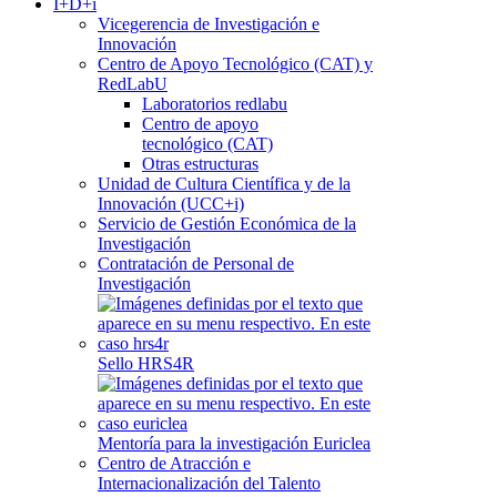
I+D+i
Vicegerencia de Investigación e
Innovación
Centro de Apoyo Tecnológico (CAT) y
RedLabU
Laboratorios redlabu
Centro de apoyo
tecnológico (CAT)
Otras estructuras
Unidad de Cultura Científica y de la
Innovación (UCC+i)
Servicio de Gestión Económica de la
Investigación
Contratación de Personal de
Investigación
Sello HRS4R
Mentoría para la investigación Euriclea
Centro de Atracción e
Internacionalización del Talento