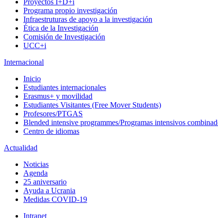
Proyectos I+D+i
Programa propio investigación
Infraestruturas de apoyo a la investigación
Ética de la Investigación
Comisión de Investigación
UCC+i
Internacional
Inicio
Estudiantes internacionales
Erasmus+ y movilidad
Estudiantes Visitantes (Free Mover Students)
Profesores/PTGAS
Blended intensive programmes/Programas intensivos combinad
Centro de idiomas
Actualidad
Noticias
Agenda
25 aniversario
Ayuda a Ucrania
Medidas COVID-19
Intranet