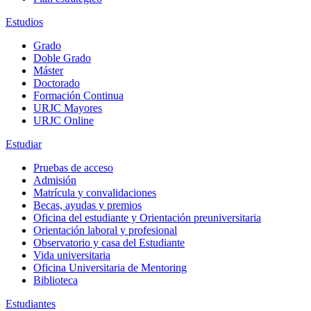
Estudios
Grado
Doble Grado
Máster
Doctorado
Formación Continua
URJC Mayores
URJC Online
Estudiar
Pruebas de acceso
Admisión
Matrícula y convalidaciones
Becas, ayudas y premios
Oficina del estudiante y Orientación preuniversitaria
Orientación laboral y profesional
Observatorio y casa del Estudiante
Vida universitaria
Oficina Universitaria de Mentoring
Biblioteca
Estudiantes