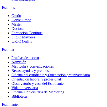
Estudios
Grado
Doble Grado
Máster
Doctorado
Formación Continua
URJC Mayores
URJC Online
Estudiar
Pruebas de acceso
Admisión
Matrícula y convalidaciones
Becas, ayudas y premios
Oficina del estudiante y Orientación preuniversitaria
Orientación laboral y profesional
Observatorio y casa del Estudiante
Vida universitaria
Oficina Universitaria de Mentoring
Biblioteca
Estudiantes