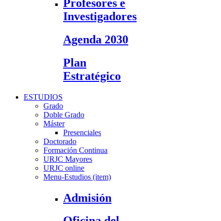
Profesores e
Investigadores
Agenda 2030
Plan
Estratégico
ESTUDIOS
Grado
Doble Grado
Máster
Presenciales
Doctorado
Formación Continua
URJC Mayores
URJC online
Menu-Estudios (item)
Admisión
Oficina del