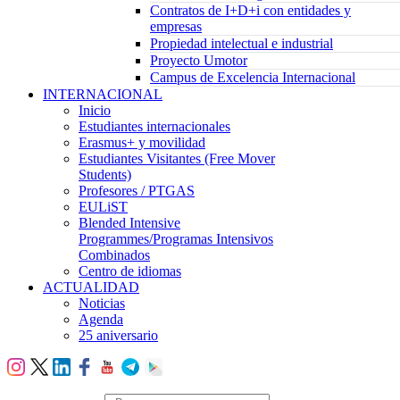
Contratos de I+D+i con entidades y
empresas
Propiedad intelectual e industrial
Proyecto Umotor
Campus de Excelencia Internacional
INTERNACIONAL
Inicio
Estudiantes internacionales
Erasmus+ y movilidad
Estudiantes Visitantes (Free Mover
Students)
Profesores / PTGAS
EULiST
Blended Intensive
Programmes/Programas Intensivos
Combinados
Centro de idiomas
ACTUALIDAD
Noticias
Agenda
25 aniversario