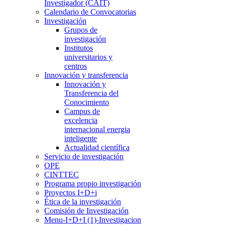
Investigador (CAIT)
Calendario de Convocatorias
Investigación
Grupos de
investigación
Institutos
universitarios y
centros
Innovación y transferencia
Innovación y
Transferencia del
Conocimiento
Campus de
excelencia
internacional energia
inteligente
Actualidad científica
Servicio de investigación
OPE
CINTTEC
Programa propio investigación
Proyectos I+D+i
Ética de la investigación
Comisión de Investigación
Menu-I+D+I (1)-Investigacion