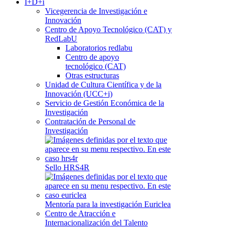
I+D+i
Vicegerencia de Investigación e
Innovación
Centro de Apoyo Tecnológico (CAT) y
RedLabU
Laboratorios redlabu
Centro de apoyo
tecnológico (CAT)
Otras estructuras
Unidad de Cultura Científica y de la
Innovación (UCC+i)
Servicio de Gestión Económica de la
Investigación
Contratación de Personal de
Investigación
Sello HRS4R
Mentoría para la investigación Euriclea
Centro de Atracción e
Internacionalización del Talento