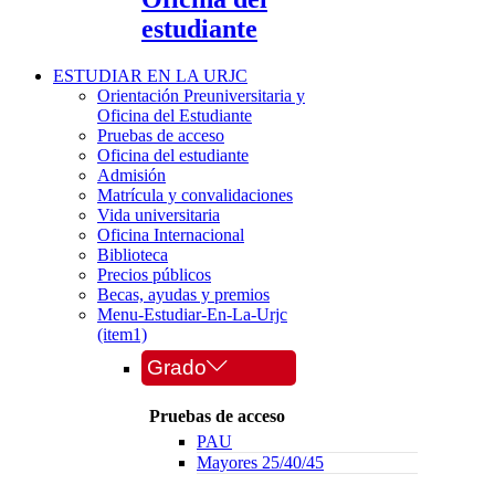
estudiante
ESTUDIAR EN LA URJC
Orientación Preuniversitaria y
Oficina del Estudiante
Pruebas de acceso
Oficina del estudiante
Admisión
Matrícula y convalidaciones
Vida universitaria
Oficina Internacional
Biblioteca
Precios públicos
Becas, ayudas y premios
Menu-Estudiar-En-La-Urjc
(item1)
Grado
Pruebas de acceso
PAU
Mayores 25/40/45