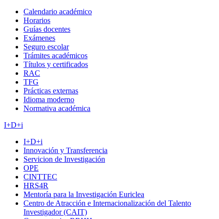
Calendario académico
Horarios
Guías docentes
Exámenes
Seguro escolar
Trámites académicos
Títulos y certificados
RAC
TFG
Prácticas externas
Idioma moderno
Normativa académica
I+D+i
I+D+i
Innovación y Transferencia
Servicion de Investigación
OPE
CINTTEC
HRS4R
Mentoría para la Investigación Euriclea
Centro de Atracción e Internacionalización del Talento
Investigador (CAIT)