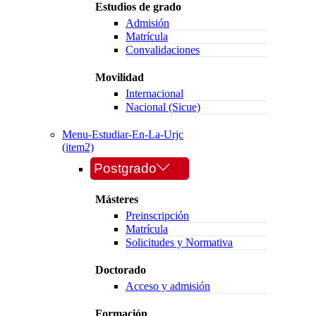
Estudios de grado
Admisión
Matrícula
Convalidaciones
Movilidad
Internacional
Nacional (Sicue)
Menu-Estudiar-En-La-Urjc
(item2)
Postgrado
Másteres
Preinscripción
Matrícula
Solicitudes y Normativa
Doctorado
Acceso y admisión
Formación