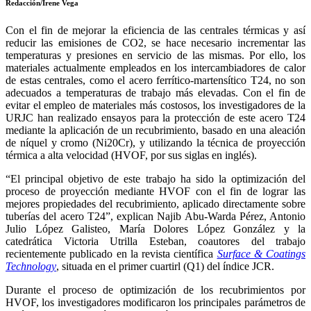
Redacción/Irene Vega
Con el fin de mejorar la eficiencia de las centrales térmicas y así
reducir las emisiones de CO2, se hace necesario incrementar las
temperaturas y presiones en servicio de las mismas. Por ello, los
materiales actualmente empleados en los intercambiadores de calor
de estas centrales, como el acero ferrítico-martensítico T24, no son
adecuados a temperaturas de trabajo más elevadas. Con el fin de
evitar el empleo de materiales más costosos, los investigadores de la
URJC han realizado ensayos para la protección de este acero T24
mediante la aplicación de un recubrimiento, basado en una aleación
de níquel y cromo (Ni20Cr), y utilizando la técnica de proyección
térmica a alta velocidad (HVOF, por sus siglas en inglés).
“El principal objetivo de este trabajo ha sido la optimización del
proceso de proyección mediante HVOF con el fin de lograr las
mejores propiedades del recubrimiento, aplicado directamente sobre
tuberías del acero T24”, explican Najib Abu-Warda Pérez, Antonio
Julio López Galisteo, María Dolores López González y la
catedrática Victoria Utrilla Esteban, coautores del trabajo
recientemente publicado en la revista científica
Surface & Coatings
Technology
, situada en el primer cuartirl (Q1) del índice JCR.
Durante el proceso de optimización de los recubrimientos por
HVOF, los investigadores modificaron los principales parámetros de