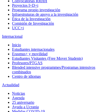
Convocatorias RRHH
Proyectos I+D+i
Programa propio investigación
Infraestruturas de apoyo a la investigación
Ética de la Investigación
Comisión de Investigación
UCC+i
Internacional
Inicio
Estudiantes internacionales
Erasmus+ y movilidad
Estudiantes Visitantes (Free Mover Students)
Profesores/PTGAS
Blended intensive programmes/Programas intensivos
combinados
Centro de idiomas
Actualidad
Noticias
Agenda
25 aniversario
Ayuda a Ucrania
Medidas COVID-19