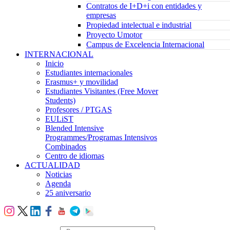
Contratos de I+D+i con entidades y
empresas
Propiedad intelectual e industrial
Proyecto Umotor
Campus de Excelencia Internacional
INTERNACIONAL
Inicio
Estudiantes internacionales
Erasmus+ y movilidad
Estudiantes Visitantes (Free Mover
Students)
Profesores / PTGAS
EULiST
Blended Intensive
Programmes/Programas Intensivos
Combinados
Centro de idiomas
ACTUALIDAD
Noticias
Agenda
25 aniversario