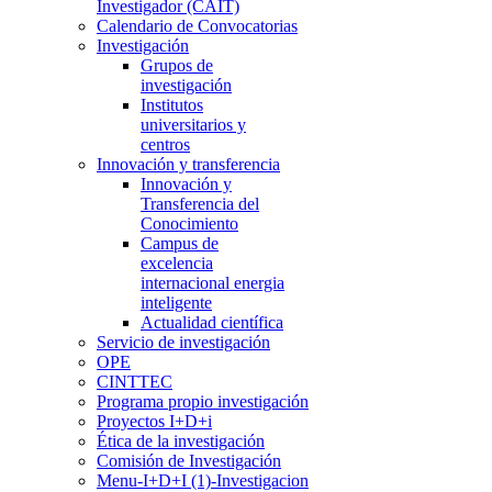
Investigador (CAIT)
Calendario de Convocatorias
Investigación
Grupos de
investigación
Institutos
universitarios y
centros
Innovación y transferencia
Innovación y
Transferencia del
Conocimiento
Campus de
excelencia
internacional energia
inteligente
Actualidad científica
Servicio de investigación
OPE
CINTTEC
Programa propio investigación
Proyectos I+D+i
Ética de la investigación
Comisión de Investigación
Menu-I+D+I (1)-Investigacion