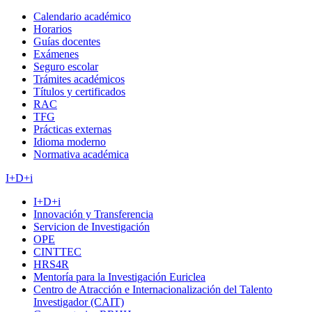
Calendario académico
Horarios
Guías docentes
Exámenes
Seguro escolar
Trámites académicos
Títulos y certificados
RAC
TFG
Prácticas externas
Idioma moderno
Normativa académica
I+D+i
I+D+i
Innovación y Transferencia
Servicion de Investigación
OPE
CINTTEC
HRS4R
Mentoría para la Investigación Euriclea
Centro de Atracción e Internacionalización del Talento
Investigador (CAIT)