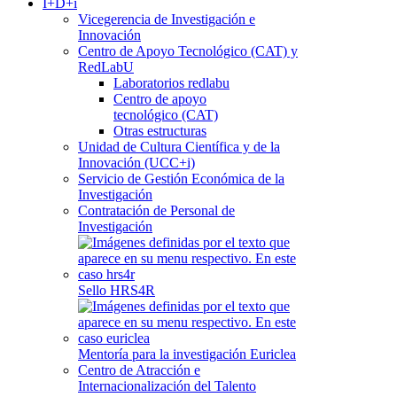
I+D+i
Vicegerencia de Investigación e
Innovación
Centro de Apoyo Tecnológico (CAT) y
RedLabU
Laboratorios redlabu
Centro de apoyo
tecnológico (CAT)
Otras estructuras
Unidad de Cultura Científica y de la
Innovación (UCC+i)
Servicio de Gestión Económica de la
Investigación
Contratación de Personal de
Investigación
Sello HRS4R
Mentoría para la investigación Euriclea
Centro de Atracción e
Internacionalización del Talento