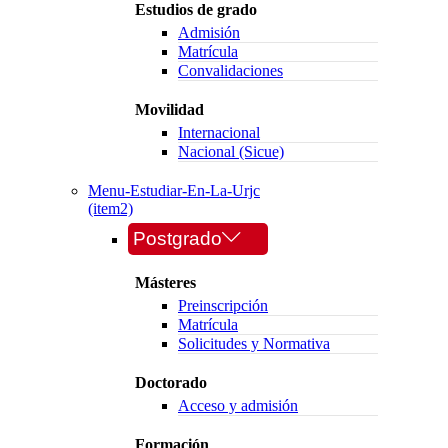
Estudios de grado
Admisión
Matrícula
Convalidaciones
Movilidad
Internacional
Nacional (Sicue)
Menu-Estudiar-En-La-Urjc
(item2)
Postgrado
Másteres
Preinscripción
Matrícula
Solicitudes y Normativa
Doctorado
Acceso y admisión
Formación