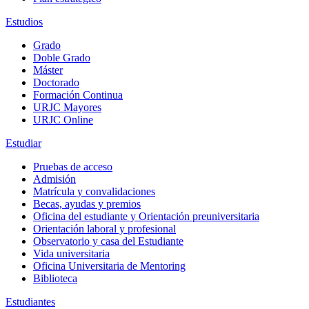
Estudios
Grado
Doble Grado
Máster
Doctorado
Formación Continua
URJC Mayores
URJC Online
Estudiar
Pruebas de acceso
Admisión
Matrícula y convalidaciones
Becas, ayudas y premios
Oficina del estudiante y Orientación preuniversitaria
Orientación laboral y profesional
Observatorio y casa del Estudiante
Vida universitaria
Oficina Universitaria de Mentoring
Biblioteca
Estudiantes