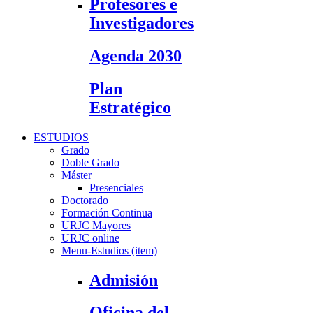
Profesores e
Investigadores
Agenda 2030
Plan
Estratégico
ESTUDIOS
Grado
Doble Grado
Máster
Presenciales
Doctorado
Formación Continua
URJC Mayores
URJC online
Menu-Estudios (item)
Admisión
Oficina del