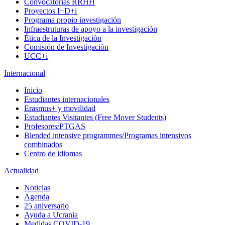
Convocatorias RRHH
Proyectos I+D+i
Programa propio investigación
Infraestruturas de apoyo a la investigación
Ética de la Investigación
Comisión de Investigación
UCC+i
Internacional
Inicio
Estudiantes internacionales
Erasmus+ y movilidad
Estudiantes Visitantes (Free Mover Students)
Profesores/PTGAS
Blended intensive programmes/Programas intensivos
combinados
Centro de idiomas
Actualidad
Noticias
Agenda
25 aniversario
Ayuda a Ucrania
Medidas COVID-19