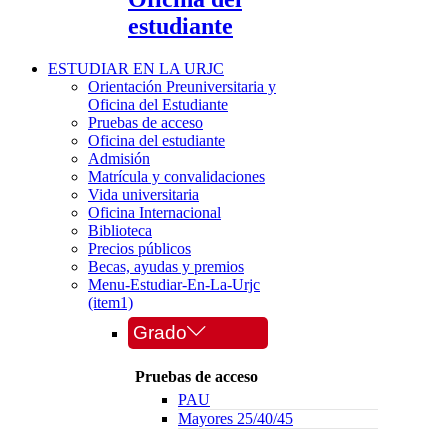
estudiante
ESTUDIAR EN LA URJC
Orientación Preuniversitaria y
Oficina del Estudiante
Pruebas de acceso
Oficina del estudiante
Admisión
Matrícula y convalidaciones
Vida universitaria
Oficina Internacional
Biblioteca
Precios públicos
Becas, ayudas y premios
Menu-Estudiar-En-La-Urjc
(item1)
Grado
Pruebas de acceso
PAU
Mayores 25/40/45