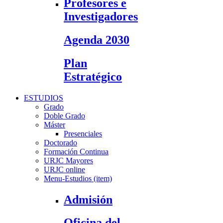
Profesores e
Investigadores
Agenda 2030
Plan
Estratégico
ESTUDIOS
Grado
Doble Grado
Máster
Presenciales
Doctorado
Formación Continua
URJC Mayores
URJC online
Menu-Estudios (item)
Admisión
Oficina del