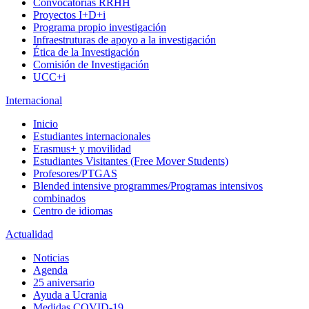
Convocatorias RRHH
Proyectos I+D+i
Programa propio investigación
Infraestruturas de apoyo a la investigación
Ética de la Investigación
Comisión de Investigación
UCC+i
Internacional
Inicio
Estudiantes internacionales
Erasmus+ y movilidad
Estudiantes Visitantes (Free Mover Students)
Profesores/PTGAS
Blended intensive programmes/Programas intensivos
combinados
Centro de idiomas
Actualidad
Noticias
Agenda
25 aniversario
Ayuda a Ucrania
Medidas COVID-19