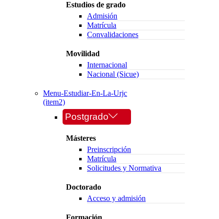
Estudios de grado
Admisión
Matrícula
Convalidaciones
Movilidad
Internacional
Nacional (Sicue)
Menu-Estudiar-En-La-Urjc
(item2)
Postgrado
Másteres
Preinscripción
Matrícula
Solicitudes y Normativa
Doctorado
Acceso y admisión
Formación