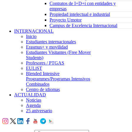
Contratos de I+D+i con entidades y
empresas
Propiedad intelectual e industrial
Proyecto Umotor
Campus de Excelencia Internacional
INTERNACIONAL
Inicio
Estudiantes internacionales
Erasmus+ y movilidad
Estudiantes Visitantes (Free Mover
Students)
Profesores / PTGAS
EULiST
Blended Intensive
Programmes/Programas Intensivos
Combinados
Centro de idiomas
ACTUALIDAD
Noticias
Agenda
25 aniversario