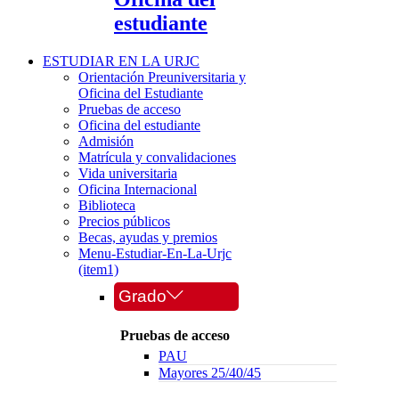
estudiante
ESTUDIAR EN LA URJC
Orientación Preuniversitaria y
Oficina del Estudiante
Pruebas de acceso
Oficina del estudiante
Admisión
Matrícula y convalidaciones
Vida universitaria
Oficina Internacional
Biblioteca
Precios públicos
Becas, ayudas y premios
Menu-Estudiar-En-La-Urjc
(item1)
Grado
Pruebas de acceso
PAU
Mayores 25/40/45