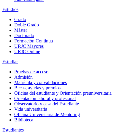
Estudios
Grado
Doble Grado
Máster
Doctorado
Formación Continua
URJC Mayores
URJC Online
Estudiar
Pruebas de acceso
Admisión
Matrícula y convalidaciones
Becas, ayudas y premios
Oficina del estudiante y Orientación preuniversitaria
Orientación laboral y profesional
Observatorio y casa del Estudiante
Vida universitaria
Oficina Universitaria de Mentoring
Biblioteca
Estudiantes