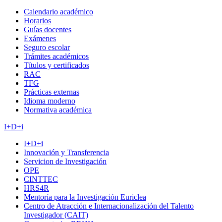
Calendario académico
Horarios
Guías docentes
Exámenes
Seguro escolar
Trámites académicos
Títulos y certificados
RAC
TFG
Prácticas externas
Idioma moderno
Normativa académica
I+D+i
I+D+i
Innovación y Transferencia
Servicion de Investigación
OPE
CINTTEC
HRS4R
Mentoría para la Investigación Euriclea
Centro de Atracción e Internacionalización del Talento
Investigador (CAIT)