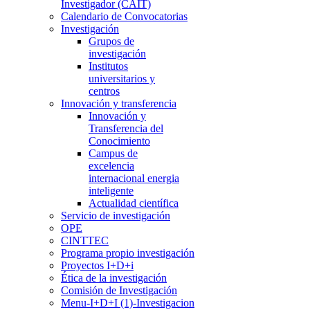
Investigador (CAIT)
Calendario de Convocatorias
Investigación
Grupos de
investigación
Institutos
universitarios y
centros
Innovación y transferencia
Innovación y
Transferencia del
Conocimiento
Campus de
excelencia
internacional energia
inteligente
Actualidad científica
Servicio de investigación
OPE
CINTTEC
Programa propio investigación
Proyectos I+D+i
Ética de la investigación
Comisión de Investigación
Menu-I+D+I (1)-Investigacion