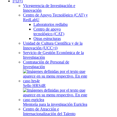
I+D+i
Vicegerencia de Investigación e
Innovación
Centro de Apoyo Tecnológico (CAT) y
RedLabU
Laboratorios redlabu
Centro de apoyo
tecnológico (CAT)
Otras estructuras
Unidad de Cultura Científica y de la
Innovación (UCC+i)
Servicio de Gestión Económica de la
Investigación
Contratación de Personal de
Investigación
Sello HRS4R
Mentoría para la investigación Euriclea
Centro de Atracción e
Internacionalización del Talento