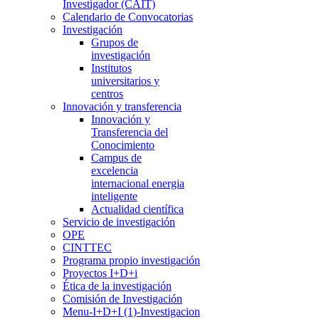
Investigador (CAIT)
Calendario de Convocatorias
Investigación
Grupos de
investigación
Institutos
universitarios y
centros
Innovación y transferencia
Innovación y
Transferencia del
Conocimiento
Campus de
excelencia
internacional energia
inteligente
Actualidad científica
Servicio de investigación
OPE
CINTTEC
Programa propio investigación
Proyectos I+D+i
Ética de la investigación
Comisión de Investigación
Menu-I+D+I (1)-Investigacion