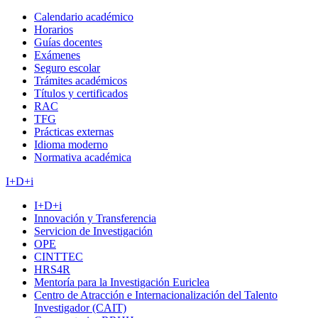
Calendario académico
Horarios
Guías docentes
Exámenes
Seguro escolar
Trámites académicos
Títulos y certificados
RAC
TFG
Prácticas externas
Idioma moderno
Normativa académica
I+D+i
I+D+i
Innovación y Transferencia
Servicion de Investigación
OPE
CINTTEC
HRS4R
Mentoría para la Investigación Euriclea
Centro de Atracción e Internacionalización del Talento
Investigador (CAIT)