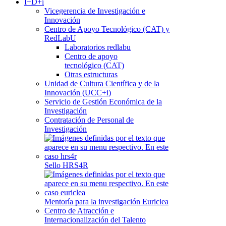
I+D+i
Vicegerencia de Investigación e
Innovación
Centro de Apoyo Tecnológico (CAT) y
RedLabU
Laboratorios redlabu
Centro de apoyo
tecnológico (CAT)
Otras estructuras
Unidad de Cultura Científica y de la
Innovación (UCC+i)
Servicio de Gestión Económica de la
Investigación
Contratación de Personal de
Investigación
Sello HRS4R
Mentoría para la investigación Euriclea
Centro de Atracción e
Internacionalización del Talento