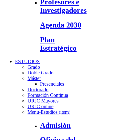
Profesores e
Investigadores
Agenda 2030
Plan
Estratégico
ESTUDIOS
Grado
Doble Grado
Máster
Presenciales
Doctorado
Formación Continua
URJC Mayores
URJC online
Menu-Estudios (item)
Admisión
Oficina del