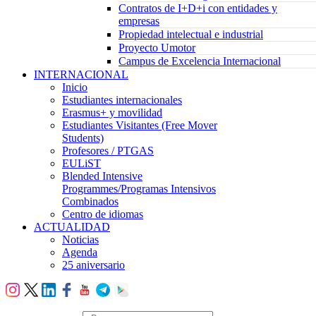
Contratos de I+D+i con entidades y
empresas
Propiedad intelectual e industrial
Proyecto Umotor
Campus de Excelencia Internacional
INTERNACIONAL
Inicio
Estudiantes internacionales
Erasmus+ y movilidad
Estudiantes Visitantes (Free Mover
Students)
Profesores / PTGAS
EULiST
Blended Intensive
Programmes/Programas Intensivos
Combinados
Centro de idiomas
ACTUALIDAD
Noticias
Agenda
25 aniversario