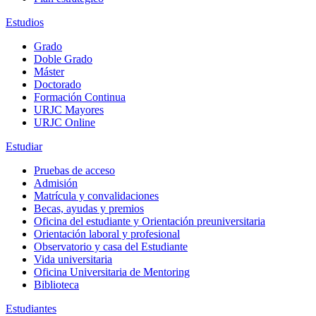
Estudios
Grado
Doble Grado
Máster
Doctorado
Formación Continua
URJC Mayores
URJC Online
Estudiar
Pruebas de acceso
Admisión
Matrícula y convalidaciones
Becas, ayudas y premios
Oficina del estudiante y Orientación preuniversitaria
Orientación laboral y profesional
Observatorio y casa del Estudiante
Vida universitaria
Oficina Universitaria de Mentoring
Biblioteca
Estudiantes