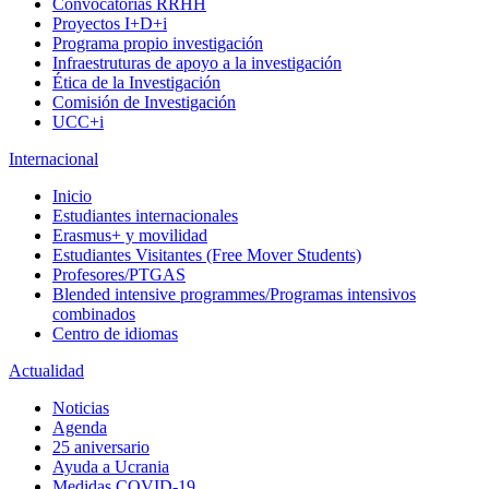
Convocatorias RRHH
Proyectos I+D+i
Programa propio investigación
Infraestruturas de apoyo a la investigación
Ética de la Investigación
Comisión de Investigación
UCC+i
Internacional
Inicio
Estudiantes internacionales
Erasmus+ y movilidad
Estudiantes Visitantes (Free Mover Students)
Profesores/PTGAS
Blended intensive programmes/Programas intensivos
combinados
Centro de idiomas
Actualidad
Noticias
Agenda
25 aniversario
Ayuda a Ucrania
Medidas COVID-19