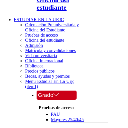
estudiante
ESTUDIAR EN LA URJC
Orientación Preuniversitaria y
Oficina del Estudiante
Pruebas de acceso
Oficina del estudiante
Admisión
Matrícula y convalidaciones
Vida universitaria
Oficina Internacional
Biblioteca
Precios públicos
Becas, ayudas y premios
Menu-Estudiar-En-La-Urjc
(item1)
Grado
Pruebas de acceso
PAU
Mayores 25/40/45