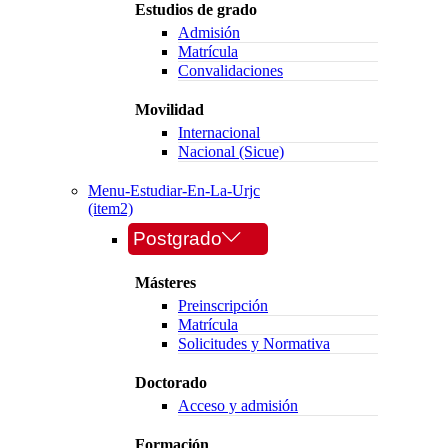
Estudios de grado
Admisión
Matrícula
Convalidaciones
Movilidad
Internacional
Nacional (Sicue)
Menu-Estudiar-En-La-Urjc
(item2)
Postgrado
Másteres
Preinscripción
Matrícula
Solicitudes y Normativa
Doctorado
Acceso y admisión
Formación