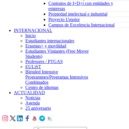
Contratos de I+D+i con entidades y
empresas
Propiedad intelectual e industrial
Proyecto Umotor
Campus de Excelencia Internacional
INTERNACIONAL
Inicio
Estudiantes internacionales
Erasmus+ y movilidad
Estudiantes Visitantes (Free Mover
Students)
Profesores / PTGAS
EULiST
Blended Intensive
Programmes/Programas Intensivos
Combinados
Centro de idiomas
ACTUALIDAD
Noticias
Agenda
25 aniversario