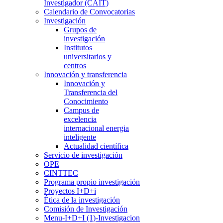
Investigador (CAIT)
Calendario de Convocatorias
Investigación
Grupos de
investigación
Institutos
universitarios y
centros
Innovación y transferencia
Innovación y
Transferencia del
Conocimiento
Campus de
excelencia
internacional energia
inteligente
Actualidad científica
Servicio de investigación
OPE
CINTTEC
Programa propio investigación
Proyectos I+D+i
Ética de la investigación
Comisión de Investigación
Menu-I+D+I (1)-Investigacion