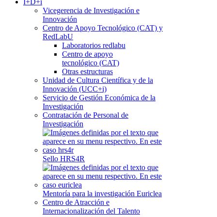
I+D+i
Vicegerencia de Investigación e
Innovación
Centro de Apoyo Tecnológico (CAT) y
RedLabU
Laboratorios redlabu
Centro de apoyo
tecnológico (CAT)
Otras estructuras
Unidad de Cultura Científica y de la
Innovación (UCC+i)
Servicio de Gestión Económica de la
Investigación
Contratación de Personal de
Investigación
Sello HRS4R
Mentoría para la investigación Euriclea
Centro de Atracción e
Internacionalización del Talento