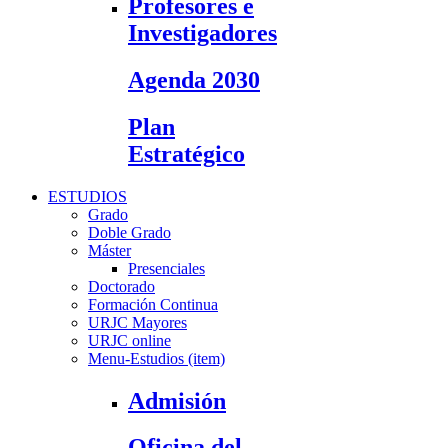
Profesores e
Investigadores
Agenda 2030
Plan
Estratégico
ESTUDIOS
Grado
Doble Grado
Máster
Presenciales
Doctorado
Formación Continua
URJC Mayores
URJC online
Menu-Estudios (item)
Admisión
Oficina del