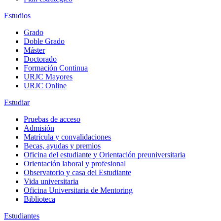
Estudios
Grado
Doble Grado
Máster
Doctorado
Formación Continua
URJC Mayores
URJC Online
Estudiar
Pruebas de acceso
Admisión
Matrícula y convalidaciones
Becas, ayudas y premios
Oficina del estudiante y Orientación preuniversitaria
Orientación laboral y profesional
Observatorio y casa del Estudiante
Vida universitaria
Oficina Universitaria de Mentoring
Biblioteca
Estudiantes