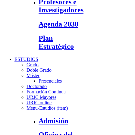
Profesores e
Investigadores
Agenda 2030
Plan
Estratégico
ESTUDIOS
Grado
Doble Grado
Máster
Presenciales
Doctorado
Formación Continua
URJC Mayores
URJC online
Menu-Estudios (item)
Admisión
Oficina del