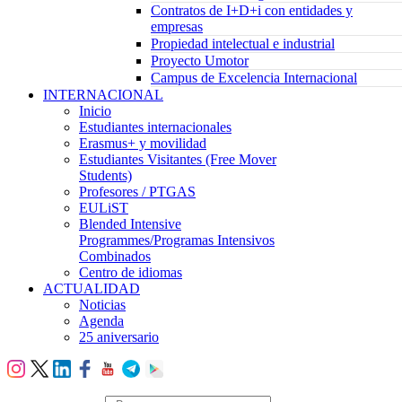
Contratos de I+D+i con entidades y
empresas
Propiedad intelectual e industrial
Proyecto Umotor
Campus de Excelencia Internacional
INTERNACIONAL
Inicio
Estudiantes internacionales
Erasmus+ y movilidad
Estudiantes Visitantes (Free Mover
Students)
Profesores / PTGAS
EULiST
Blended Intensive
Programmes/Programas Intensivos
Combinados
Centro de idiomas
ACTUALIDAD
Noticias
Agenda
25 aniversario