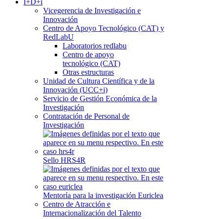
I+D+i
Vicegerencia de Investigación e
Innovación
Centro de Apoyo Tecnológico (CAT) y
RedLabU
Laboratorios redlabu
Centro de apoyo
tecnológico (CAT)
Otras estructuras
Unidad de Cultura Científica y de la
Innovación (UCC+i)
Servicio de Gestión Económica de la
Investigación
Contratación de Personal de
Investigación
Sello HRS4R
Mentoría para la investigación Euriclea
Centro de Atracción e
Internacionalización del Talento