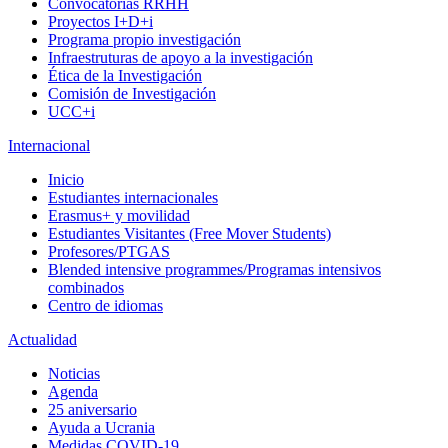
Convocatorias RRHH
Proyectos I+D+i
Programa propio investigación
Infraestruturas de apoyo a la investigación
Ética de la Investigación
Comisión de Investigación
UCC+i
Internacional
Inicio
Estudiantes internacionales
Erasmus+ y movilidad
Estudiantes Visitantes (Free Mover Students)
Profesores/PTGAS
Blended intensive programmes/Programas intensivos
combinados
Centro de idiomas
Actualidad
Noticias
Agenda
25 aniversario
Ayuda a Ucrania
Medidas COVID-19