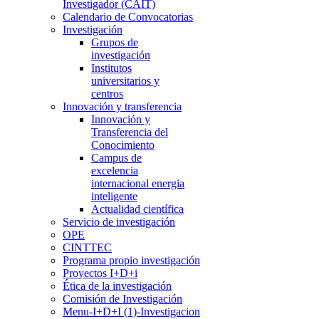
Investigador (CAIT)
Calendario de Convocatorias
Investigación
Grupos de
investigación
Institutos
universitarios y
centros
Innovación y transferencia
Innovación y
Transferencia del
Conocimiento
Campus de
excelencia
internacional energia
inteligente
Actualidad científica
Servicio de investigación
OPE
CINTTEC
Programa propio investigación
Proyectos I+D+i
Ética de la investigación
Comisión de Investigación
Menu-I+D+I (1)-Investigacion