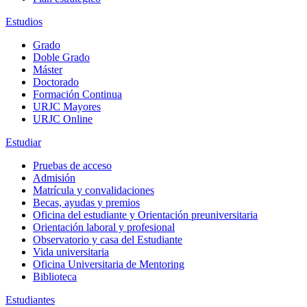
Estudios
Grado
Doble Grado
Máster
Doctorado
Formación Continua
URJC Mayores
URJC Online
Estudiar
Pruebas de acceso
Admisión
Matrícula y convalidaciones
Becas, ayudas y premios
Oficina del estudiante y Orientación preuniversitaria
Orientación laboral y profesional
Observatorio y casa del Estudiante
Vida universitaria
Oficina Universitaria de Mentoring
Biblioteca
Estudiantes