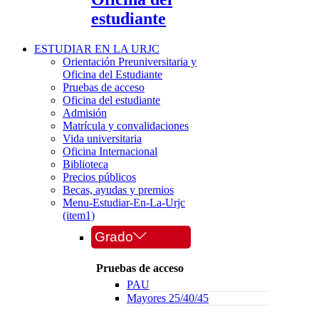
estudiante
ESTUDIAR EN LA URJC
Orientación Preuniversitaria y
Oficina del Estudiante
Pruebas de acceso
Oficina del estudiante
Admisión
Matrícula y convalidaciones
Vida universitaria
Oficina Internacional
Biblioteca
Precios públicos
Becas, ayudas y premios
Menu-Estudiar-En-La-Urjc
(item1)
Grado
Pruebas de acceso
PAU
Mayores 25/40/45