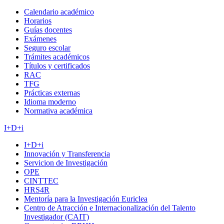
Calendario académico
Horarios
Guías docentes
Exámenes
Seguro escolar
Trámites académicos
Títulos y certificados
RAC
TFG
Prácticas externas
Idioma moderno
Normativa académica
I+D+i
I+D+i
Innovación y Transferencia
Servicion de Investigación
OPE
CINTTEC
HRS4R
Mentoría para la Investigación Euriclea
Centro de Atracción e Internacionalización del Talento
Investigador (CAIT)