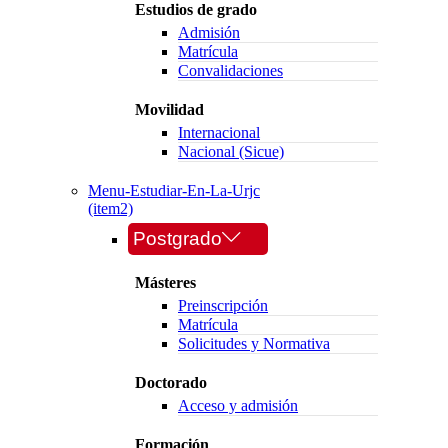
Estudios de grado
Admisión
Matrícula
Convalidaciones
Movilidad
Internacional
Nacional (Sicue)
Menu-Estudiar-En-La-Urjc
(item2)
Postgrado
Másteres
Preinscripción
Matrícula
Solicitudes y Normativa
Doctorado
Acceso y admisión
Formación