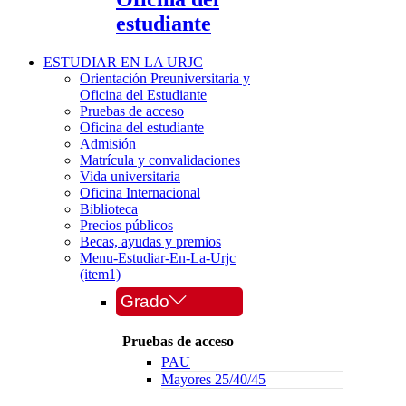
estudiante
ESTUDIAR EN LA URJC
Orientación Preuniversitaria y
Oficina del Estudiante
Pruebas de acceso
Oficina del estudiante
Admisión
Matrícula y convalidaciones
Vida universitaria
Oficina Internacional
Biblioteca
Precios públicos
Becas, ayudas y premios
Menu-Estudiar-En-La-Urjc
(item1)
Grado
Pruebas de acceso
PAU
Mayores 25/40/45