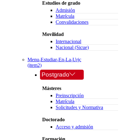
Estudios de grado
Admisión
Matrícula
Convalidaciones
Movilidad
Internacional
Nacional (Sicue)
Menu-Estudiar-En-La-Urjc
(item2)
Postgrado
Másteres
Preinscripción
Matrícula
Solicitudes y Normativa
Doctorado
Acceso y admisión
Formación