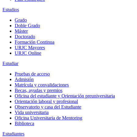
Estudios
Grado
Doble Grado
Máster
Doctorado
Formación Continua
URJC Mayores
URJC Online
Estudiar
Pruebas de acceso
Admisión
Matrícula y convalidaciones
Becas, ayudas y premios
Oficina del estudiante y Orientación preuniversitaria
Orientación laboral y profesional
Observatorio y casa del Estudiante
Vida universitaria
Oficina Universitaria de Mentoring
Biblioteca
Estudiantes