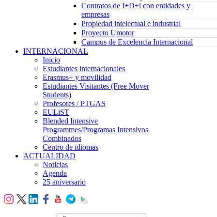
Contratos de I+D+i con entidades y
empresas
Propiedad intelectual e industrial
Proyecto Umotor
Campus de Excelencia Internacional
INTERNACIONAL
Inicio
Estudiantes internacionales
Erasmus+ y movilidad
Estudiantes Visitantes (Free Mover
Students)
Profesores / PTGAS
EULiST
Blended Intensive
Programmes/Programas Intensivos
Combinados
Centro de idiomas
ACTUALIDAD
Noticias
Agenda
25 aniversario