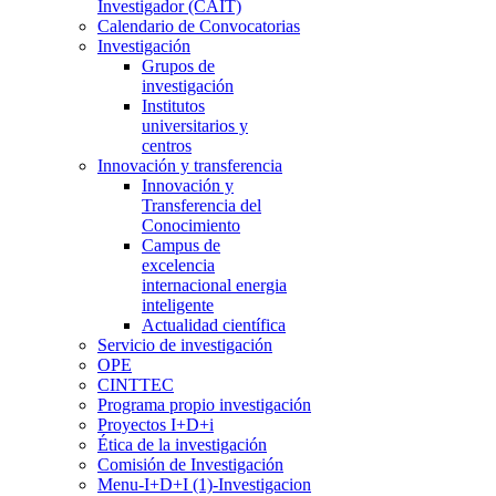
Investigador (CAIT)
Calendario de Convocatorias
Investigación
Grupos de
investigación
Institutos
universitarios y
centros
Innovación y transferencia
Innovación y
Transferencia del
Conocimiento
Campus de
excelencia
internacional energia
inteligente
Actualidad científica
Servicio de investigación
OPE
CINTTEC
Programa propio investigación
Proyectos I+D+i
Ética de la investigación
Comisión de Investigación
Menu-I+D+I (1)-Investigacion