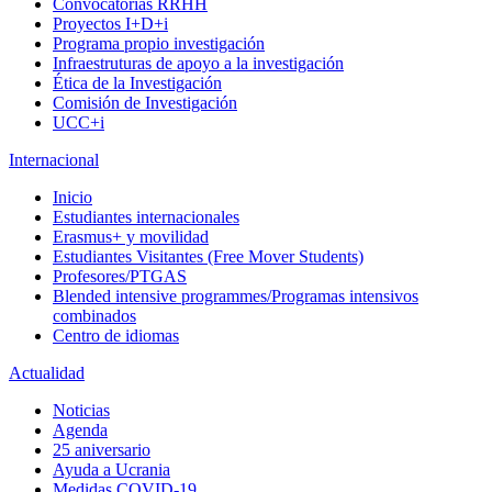
Convocatorias RRHH
Proyectos I+D+i
Programa propio investigación
Infraestruturas de apoyo a la investigación
Ética de la Investigación
Comisión de Investigación
UCC+i
Internacional
Inicio
Estudiantes internacionales
Erasmus+ y movilidad
Estudiantes Visitantes (Free Mover Students)
Profesores/PTGAS
Blended intensive programmes/Programas intensivos
combinados
Centro de idiomas
Actualidad
Noticias
Agenda
25 aniversario
Ayuda a Ucrania
Medidas COVID-19