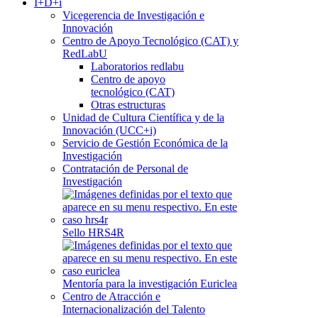
I+D+i
Vicegerencia de Investigación e
Innovación
Centro de Apoyo Tecnológico (CAT) y
RedLabU
Laboratorios redlabu
Centro de apoyo
tecnológico (CAT)
Otras estructuras
Unidad de Cultura Científica y de la
Innovación (UCC+i)
Servicio de Gestión Económica de la
Investigación
Contratación de Personal de
Investigación
Sello HRS4R
Mentoría para la investigación Euriclea
Centro de Atracción e
Internacionalización del Talento