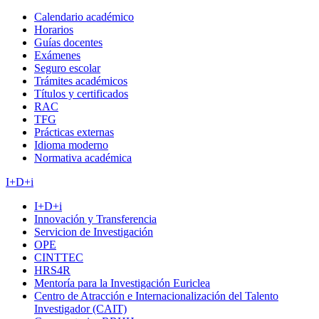
Calendario académico
Horarios
Guías docentes
Exámenes
Seguro escolar
Trámites académicos
Títulos y certificados
RAC
TFG
Prácticas externas
Idioma moderno
Normativa académica
I+D+i
I+D+i
Innovación y Transferencia
Servicion de Investigación
OPE
CINTTEC
HRS4R
Mentoría para la Investigación Euriclea
Centro de Atracción e Internacionalización del Talento
Investigador (CAIT)