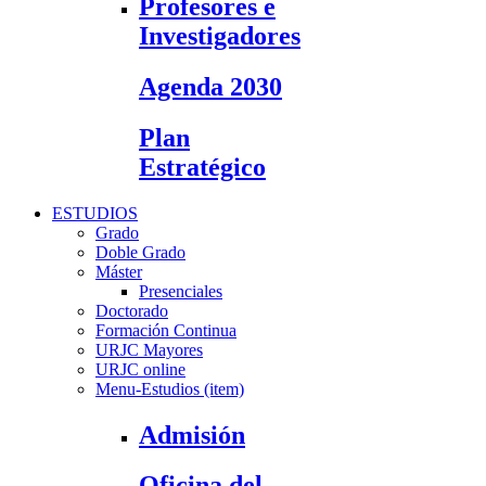
Profesores e
Investigadores
Agenda 2030
Plan
Estratégico
ESTUDIOS
Grado
Doble Grado
Máster
Presenciales
Doctorado
Formación Continua
URJC Mayores
URJC online
Menu-Estudios (item)
Admisión
Oficina del