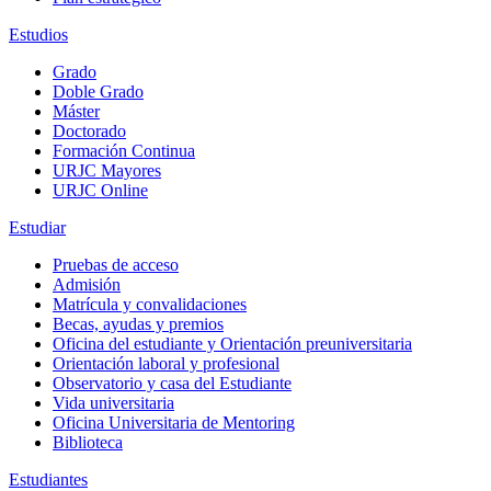
Estudios
Grado
Doble Grado
Máster
Doctorado
Formación Continua
URJC Mayores
URJC Online
Estudiar
Pruebas de acceso
Admisión
Matrícula y convalidaciones
Becas, ayudas y premios
Oficina del estudiante y Orientación preuniversitaria
Orientación laboral y profesional
Observatorio y casa del Estudiante
Vida universitaria
Oficina Universitaria de Mentoring
Biblioteca
Estudiantes