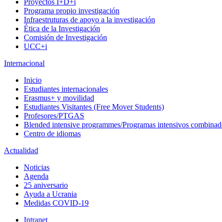
Proyectos I+D+i
Programa propio investigación
Infraestruturas de apoyo a la investigación
Ética de la Investigación
Comisión de Investigación
UCC+i
Internacional
Inicio
Estudiantes internacionales
Erasmus+ y movilidad
Estudiantes Visitantes (Free Mover Students)
Profesores/PTGAS
Blended intensive programmes/Programas intensivos combinad
Centro de idiomas
Actualidad
Noticias
Agenda
25 aniversario
Ayuda a Ucrania
Medidas COVID-19
Intranet