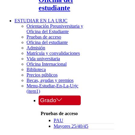
estudiante
ESTUDIAR EN LA URJC
Orientación Preuniversitaria y
Oficina del Estudiante
Pruebas de acceso
Oficina del estudiante
Admisión
Matrícula y convalidaciones
Vida universitaria
Oficina Internacional
Biblioteca
Precios públicos
Becas, ayudas y premios
Menu-Estudiar-En-La-Urjc
(item1)
Grado
Pruebas de acceso
PAU
Mayores 25/40/45