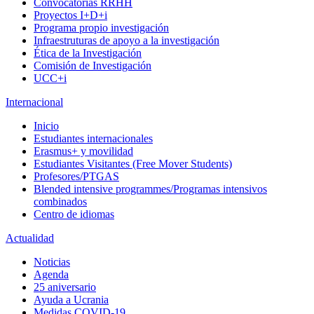
Convocatorias RRHH
Proyectos I+D+i
Programa propio investigación
Infraestruturas de apoyo a la investigación
Ética de la Investigación
Comisión de Investigación
UCC+i
Internacional
Inicio
Estudiantes internacionales
Erasmus+ y movilidad
Estudiantes Visitantes (Free Mover Students)
Profesores/PTGAS
Blended intensive programmes/Programas intensivos
combinados
Centro de idiomas
Actualidad
Noticias
Agenda
25 aniversario
Ayuda a Ucrania
Medidas COVID-19