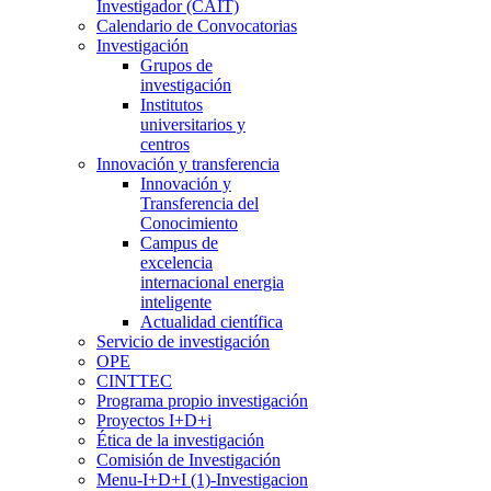
Investigador (CAIT)
Calendario de Convocatorias
Investigación
Grupos de
investigación
Institutos
universitarios y
centros
Innovación y transferencia
Innovación y
Transferencia del
Conocimiento
Campus de
excelencia
internacional energia
inteligente
Actualidad científica
Servicio de investigación
OPE
CINTTEC
Programa propio investigación
Proyectos I+D+i
Ética de la investigación
Comisión de Investigación
Menu-I+D+I (1)-Investigacion