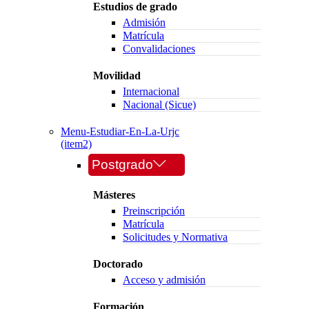
Estudios de grado
Admisión
Matrícula
Convalidaciones
Movilidad
Internacional
Nacional (Sicue)
Menu-Estudiar-En-La-Urjc
(item2)
Postgrado
Másteres
Preinscripción
Matrícula
Solicitudes y Normativa
Doctorado
Acceso y admisión
Formación