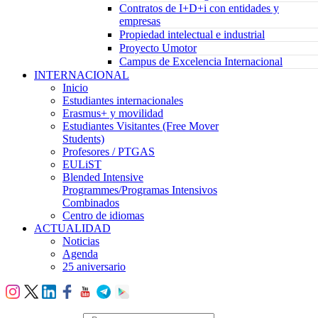
Contratos de I+D+i con entidades y
empresas
Propiedad intelectual e industrial
Proyecto Umotor
Campus de Excelencia Internacional
INTERNACIONAL
Inicio
Estudiantes internacionales
Erasmus+ y movilidad
Estudiantes Visitantes (Free Mover
Students)
Profesores / PTGAS
EULiST
Blended Intensive
Programmes/Programas Intensivos
Combinados
Centro de idiomas
ACTUALIDAD
Noticias
Agenda
25 aniversario