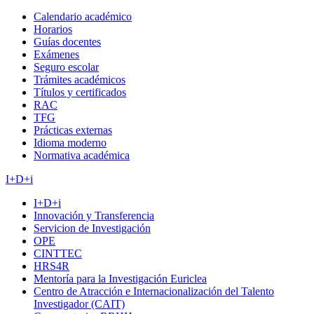
Calendario académico
Horarios
Guías docentes
Exámenes
Seguro escolar
Trámites académicos
Títulos y certificados
RAC
TFG
Prácticas externas
Idioma moderno
Normativa académica
I+D+i
I+D+i
Innovación y Transferencia
Servicion de Investigación
OPE
CINTTEC
HRS4R
Mentoría para la Investigación Euriclea
Centro de Atracción e Internacionalización del Talento
Investigador (CAIT)