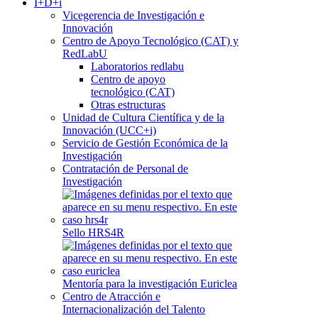
I+D+i
Vicegerencia de Investigación e
Innovación
Centro de Apoyo Tecnológico (CAT) y
RedLabU
Laboratorios redlabu
Centro de apoyo
tecnológico (CAT)
Otras estructuras
Unidad de Cultura Científica y de la
Innovación (UCC+i)
Servicio de Gestión Económica de la
Investigación
Contratación de Personal de
Investigación
Sello HRS4R
Mentoría para la investigación Euriclea
Centro de Atracción e
Internacionalización del Talento