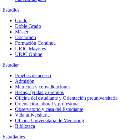
Estudios
Grado
Doble Grado
Máster
Doctorado
Formación Continua
URJC Mayores
URJC Online
Estudiar
Pruebas de acceso
Admisión
Matrícula y convalidaciones
Becas, ayudas y premios
Oficina del estudiante y Orientación preuniversitaria
Orientación laboral y profesional
Observatorio y casa del Estudiante
Vida universitaria
Oficina Universitaria de Mentoring
Biblioteca
Estudiantes