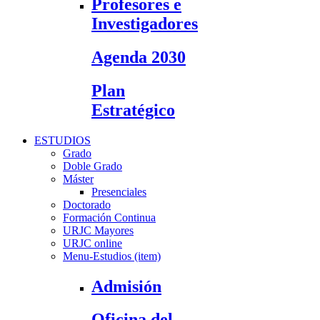
Profesores e
Investigadores
Agenda 2030
Plan
Estratégico
ESTUDIOS
Grado
Doble Grado
Máster
Presenciales
Doctorado
Formación Continua
URJC Mayores
URJC online
Menu-Estudios (item)
Admisión
Oficina del