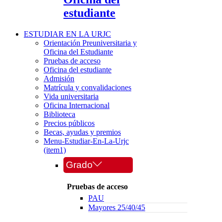
estudiante
ESTUDIAR EN LA URJC
Orientación Preuniversitaria y
Oficina del Estudiante
Pruebas de acceso
Oficina del estudiante
Admisión
Matrícula y convalidaciones
Vida universitaria
Oficina Internacional
Biblioteca
Precios públicos
Becas, ayudas y premios
Menu-Estudiar-En-La-Urjc
(item1)
Grado
Pruebas de acceso
PAU
Mayores 25/40/45