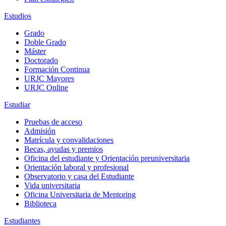
Estudios
Grado
Doble Grado
Máster
Doctorado
Formación Continua
URJC Mayores
URJC Online
Estudiar
Pruebas de acceso
Admisión
Matrícula y convalidaciones
Becas, ayudas y premios
Oficina del estudiante y Orientación preuniversitaria
Orientación laboral y profesional
Observatorio y casa del Estudiante
Vida universitaria
Oficina Universitaria de Mentoring
Biblioteca
Estudiantes