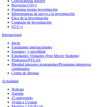
Convocatorias RRHH
Proyectos I+D+i
Programa propio investigación
Infraestruturas de apoyo a la investigación
Ética de la Investigación
Comisión de Investigación
UCC+i
Internacional
Inicio
Estudiantes internacionales
Erasmus+ y movilidad
Estudiantes Visitantes (Free Mover Students)
Profesores/PTGAS
Blended intensive programmes/Programas intensivos
combinados
Centro de idiomas
Actualidad
Noticias
Agenda
25 aniversario
Ayuda a Ucrania
Medidas COVID-19