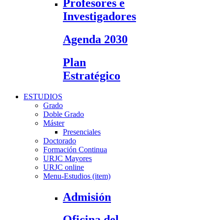
Profesores e
Investigadores
Agenda 2030
Plan
Estratégico
ESTUDIOS
Grado
Doble Grado
Máster
Presenciales
Doctorado
Formación Continua
URJC Mayores
URJC online
Menu-Estudios (item)
Admisión
Oficina del