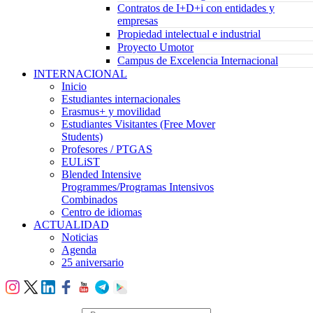
Contratos de I+D+i con entidades y
empresas
Propiedad intelectual e industrial
Proyecto Umotor
Campus de Excelencia Internacional
INTERNACIONAL
Inicio
Estudiantes internacionales
Erasmus+ y movilidad
Estudiantes Visitantes (Free Mover
Students)
Profesores / PTGAS
EULiST
Blended Intensive
Programmes/Programas Intensivos
Combinados
Centro de idiomas
ACTUALIDAD
Noticias
Agenda
25 aniversario