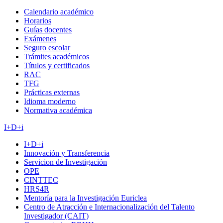
Calendario académico
Horarios
Guías docentes
Exámenes
Seguro escolar
Trámites académicos
Títulos y certificados
RAC
TFG
Prácticas externas
Idioma moderno
Normativa académica
I+D+i
I+D+i
Innovación y Transferencia
Servicion de Investigación
OPE
CINTTEC
HRS4R
Mentoría para la Investigación Euriclea
Centro de Atracción e Internacionalización del Talento
Investigador (CAIT)