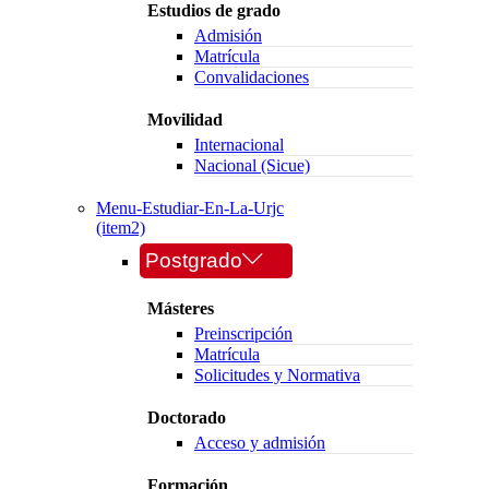
Estudios de grado
Admisión
Matrícula
Convalidaciones
Movilidad
Internacional
Nacional (Sicue)
Menu-Estudiar-En-La-Urjc
(item2)
Postgrado
Másteres
Preinscripción
Matrícula
Solicitudes y Normativa
Doctorado
Acceso y admisión
Formación