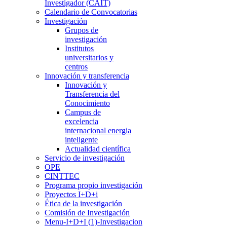
Investigador (CAIT)
Calendario de Convocatorias
Investigación
Grupos de
investigación
Institutos
universitarios y
centros
Innovación y transferencia
Innovación y
Transferencia del
Conocimiento
Campus de
excelencia
internacional energia
inteligente
Actualidad científica
Servicio de investigación
OPE
CINTTEC
Programa propio investigación
Proyectos I+D+i
Ética de la investigación
Comisión de Investigación
Menu-I+D+I (1)-Investigacion