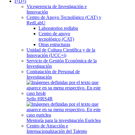
I+D+i
Vicegerencia de Investigación e
Innovación
Centro de Apoyo Tecnológico (CAT) y
RedLabU
Laboratorios redlabu
Centro de apoyo
tecnológico (CAT)
Otras estructuras
Unidad de Cultura Científica y de la
Innovación (UCC+i)
Servicio de Gestión Económica de la
Investigación
Contratación de Personal de
Investigación
Sello HRS4R
Mentoría para la investigación Euriclea
Centro de Atracción e
Internacionalización del Talento