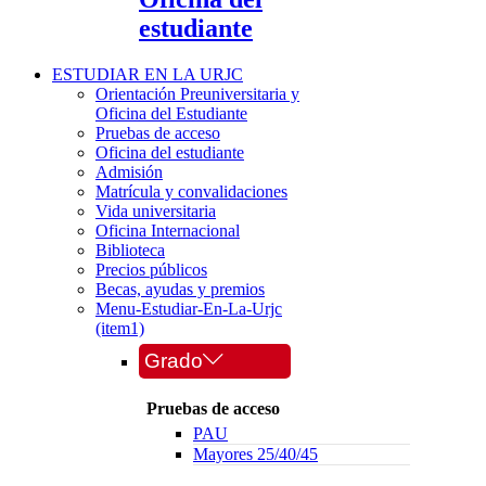
estudiante
ESTUDIAR EN LA URJC
Orientación Preuniversitaria y
Oficina del Estudiante
Pruebas de acceso
Oficina del estudiante
Admisión
Matrícula y convalidaciones
Vida universitaria
Oficina Internacional
Biblioteca
Precios públicos
Becas, ayudas y premios
Menu-Estudiar-En-La-Urjc
(item1)
Grado
Pruebas de acceso
PAU
Mayores 25/40/45