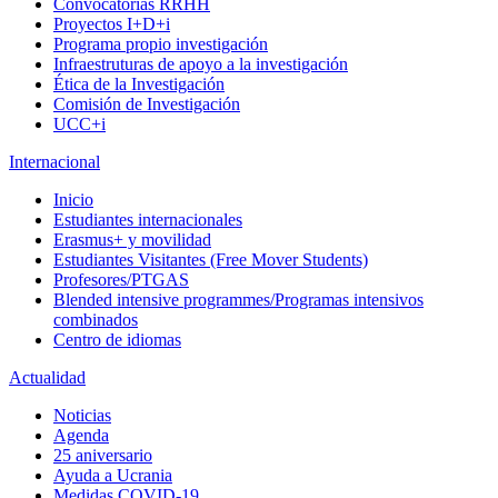
Convocatorias RRHH
Proyectos I+D+i
Programa propio investigación
Infraestruturas de apoyo a la investigación
Ética de la Investigación
Comisión de Investigación
UCC+i
Internacional
Inicio
Estudiantes internacionales
Erasmus+ y movilidad
Estudiantes Visitantes (Free Mover Students)
Profesores/PTGAS
Blended intensive programmes/Programas intensivos
combinados
Centro de idiomas
Actualidad
Noticias
Agenda
25 aniversario
Ayuda a Ucrania
Medidas COVID-19