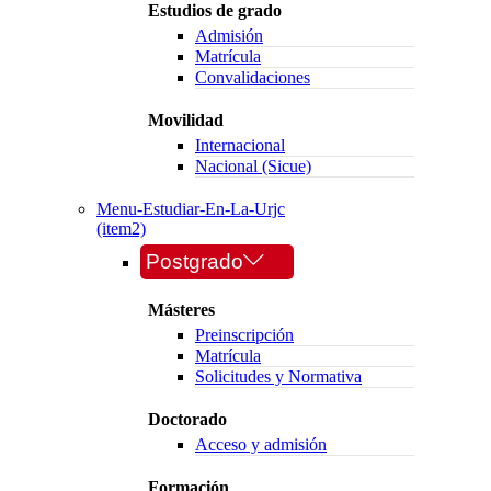
Estudios de grado
Admisión
Matrícula
Convalidaciones
Movilidad
Internacional
Nacional (Sicue)
Menu-Estudiar-En-La-Urjc
(item2)
Postgrado
Másteres
Preinscripción
Matrícula
Solicitudes y Normativa
Doctorado
Acceso y admisión
Formación