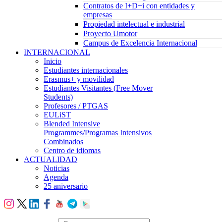
Contratos de I+D+i con entidades y
empresas
Propiedad intelectual e industrial
Proyecto Umotor
Campus de Excelencia Internacional
INTERNACIONAL
Inicio
Estudiantes internacionales
Erasmus+ y movilidad
Estudiantes Visitantes (Free Mover
Students)
Profesores / PTGAS
EULiST
Blended Intensive
Programmes/Programas Intensivos
Combinados
Centro de idiomas
ACTUALIDAD
Noticias
Agenda
25 aniversario