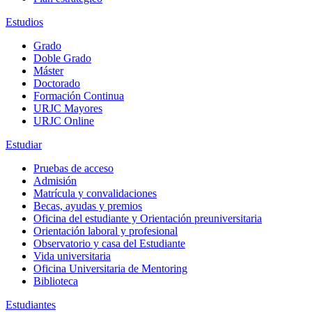
Estudios
Grado
Doble Grado
Máster
Doctorado
Formación Continua
URJC Mayores
URJC Online
Estudiar
Pruebas de acceso
Admisión
Matrícula y convalidaciones
Becas, ayudas y premios
Oficina del estudiante y Orientación preuniversitaria
Orientación laboral y profesional
Observatorio y casa del Estudiante
Vida universitaria
Oficina Universitaria de Mentoring
Biblioteca
Estudiantes