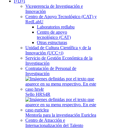
I+D+i
Vicegerencia de Investigación e
Innovación
Centro de Apoyo Tecnológico (CAT) y
RedLabU
Laboratorios redlabu
Centro de apoyo
tecnológico (CAT)
Otras estructuras
Unidad de Cultura Científica y de la
Innovación (UCC+i)
Servicio de Gestión Económica de la
Investigación
Contratación de Personal de
Investigación
Sello HRS4R
Mentoría para la investigación Euriclea
Centro de Atracción e
Internacionalización del Talento