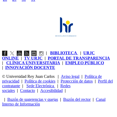
|
BIBLIOTECA
|
URJC
ONLINE
|
TV URJC
|
PORTAL DE TRANSPARENCIA
|
CLÍNICA UNIVERSITARIA
|
EMPLEO PÚBLICO
|
INNOVACIÓN DOCENTE
© Universidad Rey Juan Carlos
|
Aviso legal
|
Política de
privacidad
|
Política de cookies
|
Protección de datos
|
Perfil del
contratante
|
Sede Electrónica
|
Redes
sociales
|
Contacto
|
Accesibilidad
|
|
Buzón de sugerencias y quejas
|
Buzón del rector
|
Canal
Interno de Información