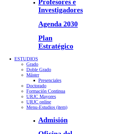
Profesores e
Investigadores
Agenda 2030
Plan
Estratégico
ESTUDIOS
Grado
Doble Grado
Máster
Presenciales
Doctorado
Formación Continua
URJC Mayores
URJC online
Menu-Estudios (item)
Admisión
Oficina del