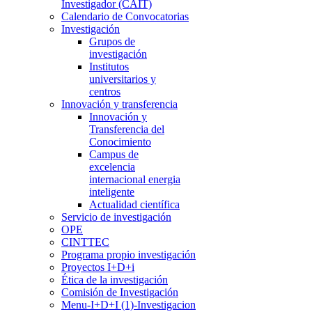
Investigador (CAIT)
Calendario de Convocatorias
Investigación
Grupos de
investigación
Institutos
universitarios y
centros
Innovación y transferencia
Innovación y
Transferencia del
Conocimiento
Campus de
excelencia
internacional energia
inteligente
Actualidad científica
Servicio de investigación
OPE
CINTTEC
Programa propio investigación
Proyectos I+D+i
Ética de la investigación
Comisión de Investigación
Menu-I+D+I (1)-Investigacion