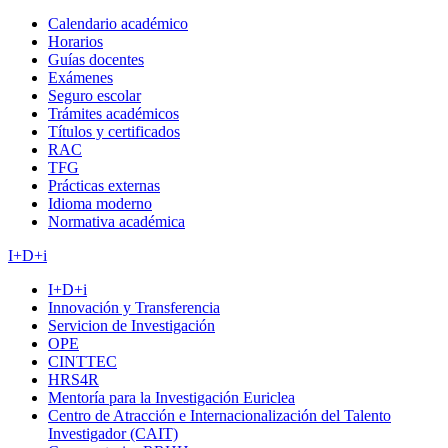
Calendario académico
Horarios
Guías docentes
Exámenes
Seguro escolar
Trámites académicos
Títulos y certificados
RAC
TFG
Prácticas externas
Idioma moderno
Normativa académica
I+D+i
I+D+i
Innovación y Transferencia
Servicion de Investigación
OPE
CINTTEC
HRS4R
Mentoría para la Investigación Euriclea
Centro de Atracción e Internacionalización del Talento
Investigador (CAIT)