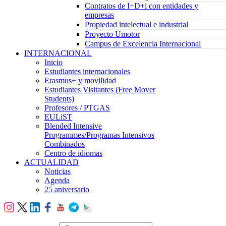
Contratos de I+D+i con entidades y
empresas
Propiedad intelectual e industrial
Proyecto Umotor
Campus de Excelencia Internacional
INTERNACIONAL
Inicio
Estudiantes internacionales
Erasmus+ y movilidad
Estudiantes Visitantes (Free Mover
Students)
Profesores / PTGAS
EULiST
Blended Intensive
Programmes/Programas Intensivos
Combinados
Centro de idiomas
ACTUALIDAD
Noticias
Agenda
25 aniversario