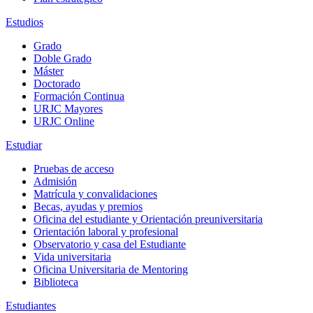
Estudios
Grado
Doble Grado
Máster
Doctorado
Formación Continua
URJC Mayores
URJC Online
Estudiar
Pruebas de acceso
Admisión
Matrícula y convalidaciones
Becas, ayudas y premios
Oficina del estudiante y Orientación preuniversitaria
Orientación laboral y profesional
Observatorio y casa del Estudiante
Vida universitaria
Oficina Universitaria de Mentoring
Biblioteca
Estudiantes