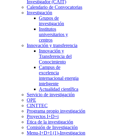
Investigador (CAIT)
Calendario de Convocatorias
Investigación
Grupos de
investigación
Institutos
universitarios y
centros
Innovación y transferencia
Innovación y
Transferencia del
Conocimiento
Campus de
excelencia
internacional energia
inteligente
Actualidad científica
Servicio de investigación
OPE
CINTTEC
Programa propio investigación
Proyectos I+D+i
Ética de la investigación
Comisión de Investigación
Menu-I+D+I (1)-Investigacion