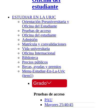
estudiante
ESTUDIAR EN LA URJC
Orientación Preuniversitaria y
Oficina del Estudiante
Pruebas de acceso
Oficina del estudiante
Admisión
Matrícula y convalidaciones
Vida universitaria
Oficina Internacional
Biblioteca
Precios públicos
Becas, ayudas y premios
Menu-Estudiar-En-La-Urjc
(item1)
Grado
Pruebas de acceso
PAU
Mayores 25/40/45