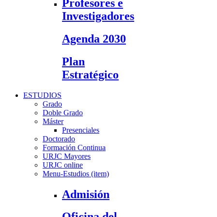
Profesores e
Investigadores
Agenda 2030
Plan
Estratégico
ESTUDIOS
Grado
Doble Grado
Máster
Presenciales
Doctorado
Formación Continua
URJC Mayores
URJC online
Menu-Estudios (item)
Admisión
Oficina del