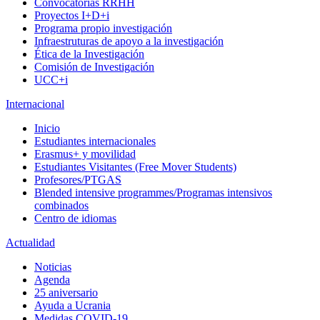
Convocatorias RRHH
Proyectos I+D+i
Programa propio investigación
Infraestruturas de apoyo a la investigación
Ética de la Investigación
Comisión de Investigación
UCC+i
Internacional
Inicio
Estudiantes internacionales
Erasmus+ y movilidad
Estudiantes Visitantes (Free Mover Students)
Profesores/PTGAS
Blended intensive programmes/Programas intensivos
combinados
Centro de idiomas
Actualidad
Noticias
Agenda
25 aniversario
Ayuda a Ucrania
Medidas COVID-19