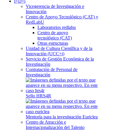
I+D+i
Vicegerencia de Investigación e
Innovación
Centro de Apoyo Tecnológico (CAT) y
RedLabU
Laboratorios redlabu
Centro de apoyo
tecnológico (CAT)
Otras estructuras
Unidad de Cultura Científica y de la
Innovación (UCC+i)
Servicio de Gestión Económica de la
Investigación
Contratación de Personal de
Investigación
Sello HRS4R
Mentoría para la investigación Euriclea
Centro de Atracción e
Internacionalización del Talento