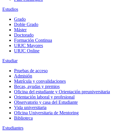
Estudios
Grado
Doble Grado
Máster
Doctorado
Formación Continua
URJC Mayores
URJC Online
Estudiar
Pruebas de acceso
Admisión
Matrícula y convalidaciones
Becas, ayudas y premios
Oficina del estudiante y Orientación preuniversitaria
Orientación laboral y profesional
Observatorio y casa del Estudiante
Vida universitaria
Oficina Universitaria de Mentoring
Biblioteca
Estudiantes