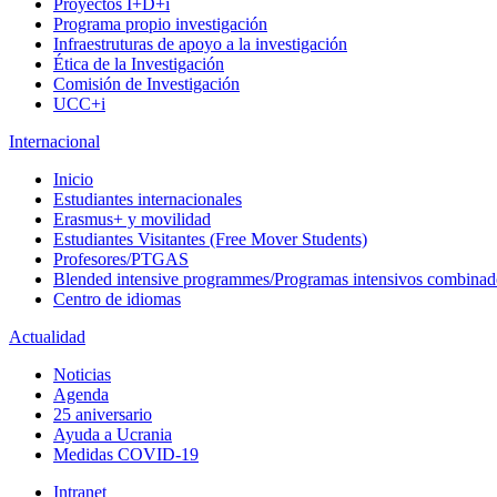
Proyectos I+D+i
Programa propio investigación
Infraestruturas de apoyo a la investigación
Ética de la Investigación
Comisión de Investigación
UCC+i
Internacional
Inicio
Estudiantes internacionales
Erasmus+ y movilidad
Estudiantes Visitantes (Free Mover Students)
Profesores/PTGAS
Blended intensive programmes/Programas intensivos combinad
Centro de idiomas
Actualidad
Noticias
Agenda
25 aniversario
Ayuda a Ucrania
Medidas COVID-19
Intranet