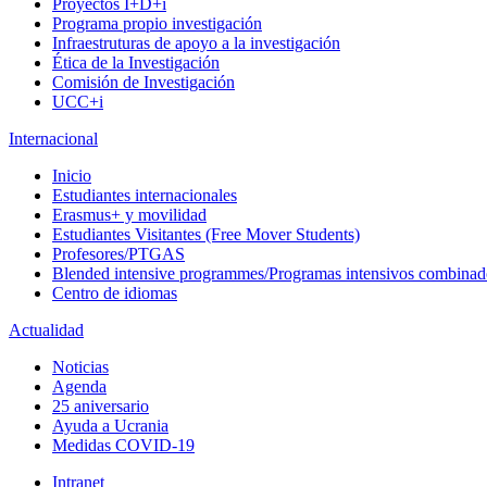
Proyectos I+D+i
Programa propio investigación
Infraestruturas de apoyo a la investigación
Ética de la Investigación
Comisión de Investigación
UCC+i
Internacional
Inicio
Estudiantes internacionales
Erasmus+ y movilidad
Estudiantes Visitantes (Free Mover Students)
Profesores/PTGAS
Blended intensive programmes/Programas intensivos combinad
Centro de idiomas
Actualidad
Noticias
Agenda
25 aniversario
Ayuda a Ucrania
Medidas COVID-19
Intranet