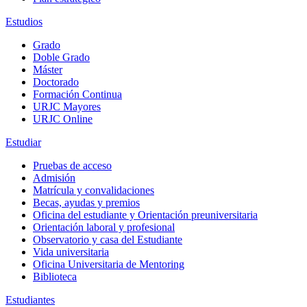
Estudios
Grado
Doble Grado
Máster
Doctorado
Formación Continua
URJC Mayores
URJC Online
Estudiar
Pruebas de acceso
Admisión
Matrícula y convalidaciones
Becas, ayudas y premios
Oficina del estudiante y Orientación preuniversitaria
Orientación laboral y profesional
Observatorio y casa del Estudiante
Vida universitaria
Oficina Universitaria de Mentoring
Biblioteca
Estudiantes