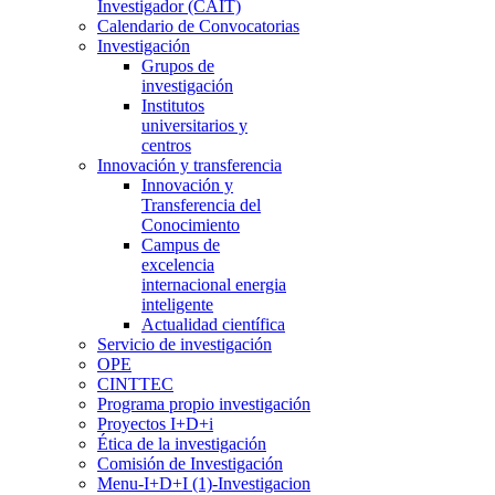
Investigador (CAIT)
Calendario de Convocatorias
Investigación
Grupos de
investigación
Institutos
universitarios y
centros
Innovación y transferencia
Innovación y
Transferencia del
Conocimiento
Campus de
excelencia
internacional energia
inteligente
Actualidad científica
Servicio de investigación
OPE
CINTTEC
Programa propio investigación
Proyectos I+D+i
Ética de la investigación
Comisión de Investigación
Menu-I+D+I (1)-Investigacion