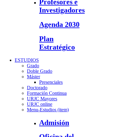
Profesores e
Investigadores
Agenda 2030
Plan
Estratégico
ESTUDIOS
Grado
Doble Grado
Máster
Presenciales
Doctorado
Formación Continua
URJC Mayores
URJC online
Menu-Estudios (item)
Admisión
Oficina del