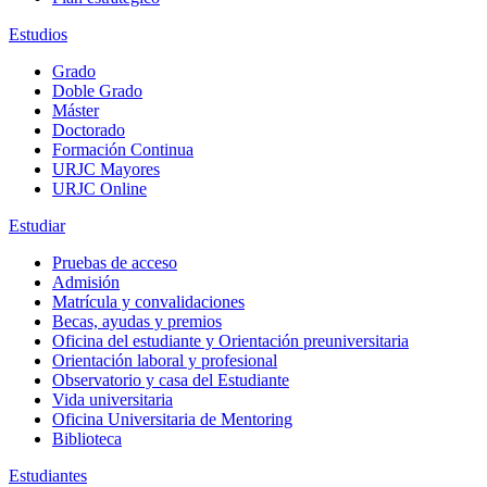
Estudios
Grado
Doble Grado
Máster
Doctorado
Formación Continua
URJC Mayores
URJC Online
Estudiar
Pruebas de acceso
Admisión
Matrícula y convalidaciones
Becas, ayudas y premios
Oficina del estudiante y Orientación preuniversitaria
Orientación laboral y profesional
Observatorio y casa del Estudiante
Vida universitaria
Oficina Universitaria de Mentoring
Biblioteca
Estudiantes