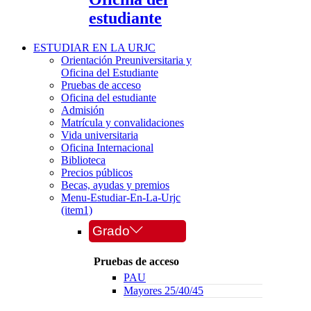
estudiante
ESTUDIAR EN LA URJC
Orientación Preuniversitaria y
Oficina del Estudiante
Pruebas de acceso
Oficina del estudiante
Admisión
Matrícula y convalidaciones
Vida universitaria
Oficina Internacional
Biblioteca
Precios públicos
Becas, ayudas y premios
Menu-Estudiar-En-La-Urjc
(item1)
Grado
Pruebas de acceso
PAU
Mayores 25/40/45