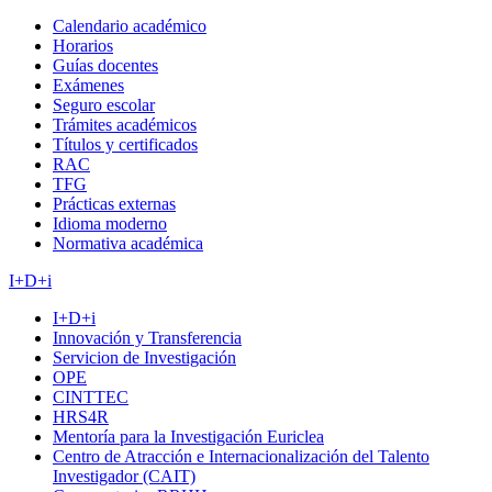
Calendario académico
Horarios
Guías docentes
Exámenes
Seguro escolar
Trámites académicos
Títulos y certificados
RAC
TFG
Prácticas externas
Idioma moderno
Normativa académica
I+D+i
I+D+i
Innovación y Transferencia
Servicion de Investigación
OPE
CINTTEC
HRS4R
Mentoría para la Investigación Euriclea
Centro de Atracción e Internacionalización del Talento
Investigador (CAIT)