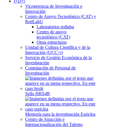
I+D+i
Vicegerencia de Investigación e
Innovación
Centro de Apoyo Tecnológico (CAT) y
RedLabU
Laboratorios redlabu
Centro de apoyo
tecnológico (CAT)
Otras estructuras
Unidad de Cultura Científica y de la
Innovación (UCC+i)
Servicio de Gestión Económica de la
Investigación
Contratación de Personal de
Investigación
Sello HRS4R
Mentoría para la investigación Euriclea
Centro de Atracción e
Internacionalización del Talento