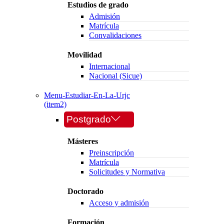
Estudios de grado
Admisión
Matrícula
Convalidaciones
Movilidad
Internacional
Nacional (Sicue)
Menu-Estudiar-En-La-Urjc
(item2)
Postgrado
Másteres
Preinscripción
Matrícula
Solicitudes y Normativa
Doctorado
Acceso y admisión
Formación