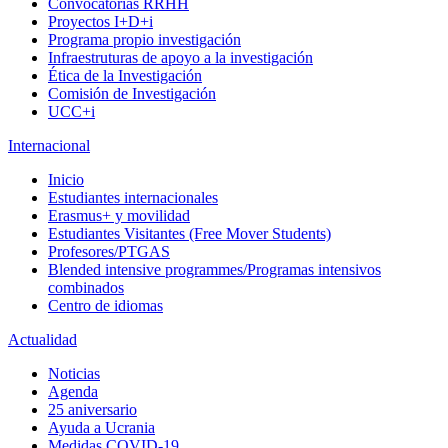
Convocatorias RRHH
Proyectos I+D+i
Programa propio investigación
Infraestruturas de apoyo a la investigación
Ética de la Investigación
Comisión de Investigación
UCC+i
Internacional
Inicio
Estudiantes internacionales
Erasmus+ y movilidad
Estudiantes Visitantes (Free Mover Students)
Profesores/PTGAS
Blended intensive programmes/Programas intensivos
combinados
Centro de idiomas
Actualidad
Noticias
Agenda
25 aniversario
Ayuda a Ucrania
Medidas COVID-19