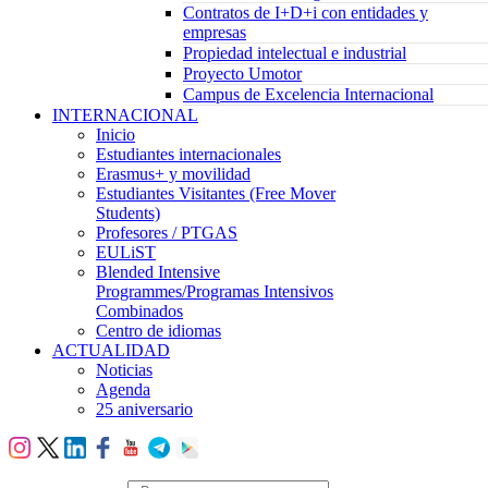
Contratos de I+D+i con entidades y
empresas
Propiedad intelectual e industrial
Proyecto Umotor
Campus de Excelencia Internacional
INTERNACIONAL
Inicio
Estudiantes internacionales
Erasmus+ y movilidad
Estudiantes Visitantes (Free Mover
Students)
Profesores / PTGAS
EULiST
Blended Intensive
Programmes/Programas Intensivos
Combinados
Centro de idiomas
ACTUALIDAD
Noticias
Agenda
25 aniversario