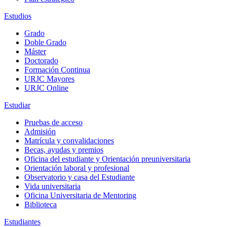
Estudios
Grado
Doble Grado
Máster
Doctorado
Formación Continua
URJC Mayores
URJC Online
Estudiar
Pruebas de acceso
Admisión
Matrícula y convalidaciones
Becas, ayudas y premios
Oficina del estudiante y Orientación preuniversitaria
Orientación laboral y profesional
Observatorio y casa del Estudiante
Vida universitaria
Oficina Universitaria de Mentoring
Biblioteca
Estudiantes