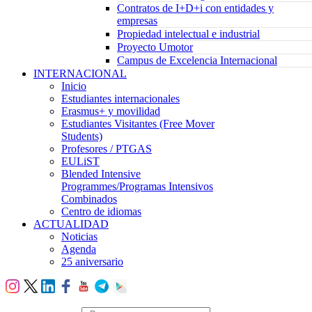
Contratos de I+D+i con entidades y
empresas
Propiedad intelectual e industrial
Proyecto Umotor
Campus de Excelencia Internacional
INTERNACIONAL
Inicio
Estudiantes internacionales
Erasmus+ y movilidad
Estudiantes Visitantes (Free Mover
Students)
Profesores / PTGAS
EULiST
Blended Intensive
Programmes/Programas Intensivos
Combinados
Centro de idiomas
ACTUALIDAD
Noticias
Agenda
25 aniversario