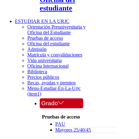
estudiante
ESTUDIAR EN LA URJC
Orientación Preuniversitaria y
Oficina del Estudiante
Pruebas de acceso
Oficina del estudiante
Admisión
Matrícula y convalidaciones
Vida universitaria
Oficina Internacional
Biblioteca
Precios públicos
Becas, ayudas y premios
Menu-Estudiar-En-La-Urjc
(item1)
Grado
Pruebas de acceso
PAU
Mayores 25/40/45