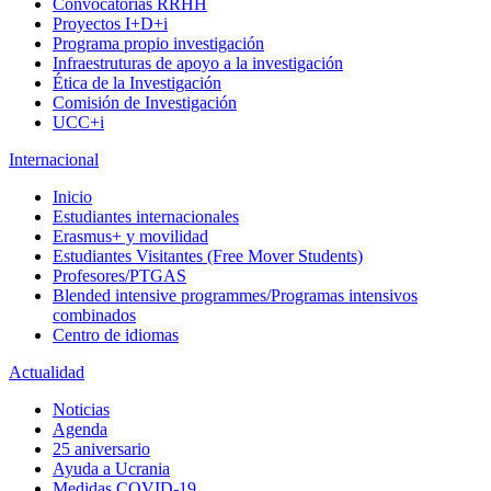
Convocatorias RRHH
Proyectos I+D+i
Programa propio investigación
Infraestruturas de apoyo a la investigación
Ética de la Investigación
Comisión de Investigación
UCC+i
Internacional
Inicio
Estudiantes internacionales
Erasmus+ y movilidad
Estudiantes Visitantes (Free Mover Students)
Profesores/PTGAS
Blended intensive programmes/Programas intensivos
combinados
Centro de idiomas
Actualidad
Noticias
Agenda
25 aniversario
Ayuda a Ucrania
Medidas COVID-19