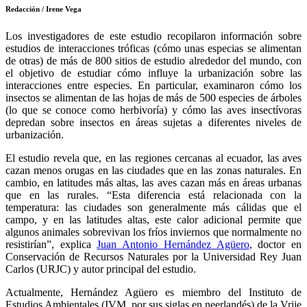
Redacción / Irene Vega
Los investigadores de este estudio recopilaron información sobre
estudios de interacciones tróficas (cómo unas especias se alimentan
de otras) de más de 800 sitios de estudio alrededor del mundo, con
el objetivo de estudiar cómo influye la urbanización sobre las
interacciones entre especies. En particular, examinaron cómo los
insectos se alimentan de las hojas de más de 500 especies de árboles
(lo que se conoce como herbivoría) y cómo las aves insectívoras
depredan sobre insectos en áreas sujetas a diferentes niveles de
urbanización.
El estudio revela que, en las regiones cercanas al ecuador, las aves
cazan menos orugas en las ciudades que en las zonas naturales. En
cambio, en latitudes más altas, las aves cazan más en áreas urbanas
que en las rurales. “Esta diferencia está relacionada con la
temperatura: las ciudades son generalmente más cálidas que el
campo, y en las latitudes altas, este calor adicional permite que
algunos animales sobrevivan los fríos inviernos que normalmente no
resistirían”, explica
Juan Antonio Hernández Agüero
, doctor en
Conservación de Recursos Naturales por la Universidad Rey Juan
Carlos (URJC) y autor principal del estudio.
Actualmente, Hernández Agüero es miembro del Instituto de
Estudios Ambientales (IVM, por sus siglas en neerlandés) de la Vrije