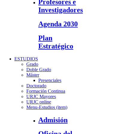
Profesores e
Investigadores
Agenda 2030
Plan
Estratégico
ESTUDIOS
Grado
Doble Grado
Máster
Presenciales
Doctorado
Formación Continua
URJC Mayores
URJC online
Menu-Estudios (item)
Admisión
Oficina del