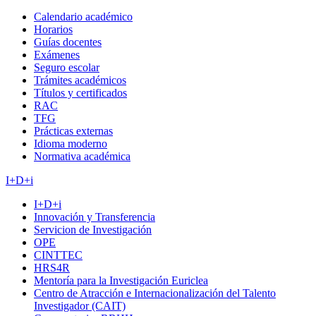
Calendario académico
Horarios
Guías docentes
Exámenes
Seguro escolar
Trámites académicos
Títulos y certificados
RAC
TFG
Prácticas externas
Idioma moderno
Normativa académica
I+D+i
I+D+i
Innovación y Transferencia
Servicion de Investigación
OPE
CINTTEC
HRS4R
Mentoría para la Investigación Euriclea
Centro de Atracción e Internacionalización del Talento
Investigador (CAIT)