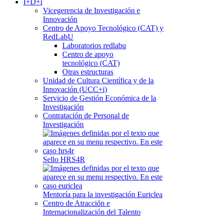
I+D+i
Vicegerencia de Investigación e
Innovación
Centro de Apoyo Tecnológico (CAT) y
RedLabU
Laboratorios redlabu
Centro de apoyo
tecnológico (CAT)
Otras estructuras
Unidad de Cultura Científica y de la
Innovación (UCC+i)
Servicio de Gestión Económica de la
Investigación
Contratación de Personal de
Investigación
Sello HRS4R
Mentoría para la investigación Euriclea
Centro de Atracción e
Internacionalización del Talento