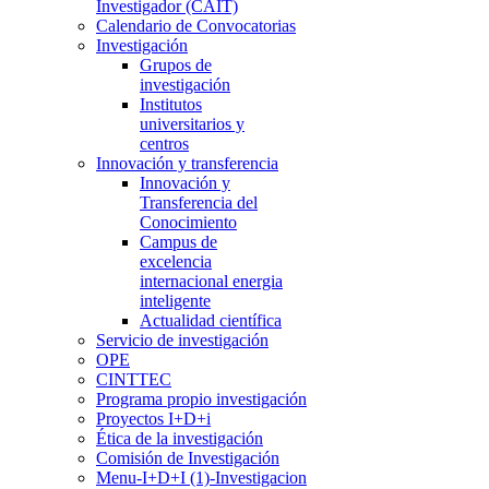
Investigador (CAIT)
Calendario de Convocatorias
Investigación
Grupos de
investigación
Institutos
universitarios y
centros
Innovación y transferencia
Innovación y
Transferencia del
Conocimiento
Campus de
excelencia
internacional energia
inteligente
Actualidad científica
Servicio de investigación
OPE
CINTTEC
Programa propio investigación
Proyectos I+D+i
Ética de la investigación
Comisión de Investigación
Menu-I+D+I (1)-Investigacion