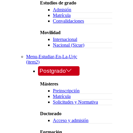
Estudios de grado
Admisión
Matrícula
Convalidaciones
Movilidad
Internacional
Nacional (Sicue)
Menu-Estudiar-En-La-Urjc
(item2)
Postgrado
Másteres
Preinscripción
Matrícula
Solicitudes y Normativa
Doctorado
Acceso y admisión
Formación