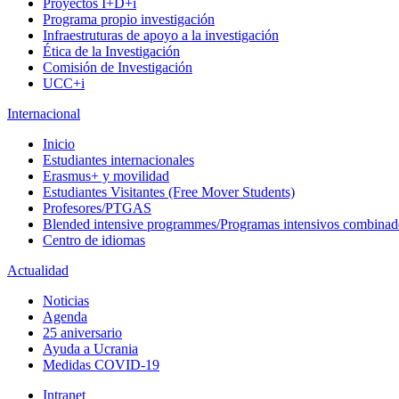
Proyectos I+D+i
Programa propio investigación
Infraestruturas de apoyo a la investigación
Ética de la Investigación
Comisión de Investigación
UCC+i
Internacional
Inicio
Estudiantes internacionales
Erasmus+ y movilidad
Estudiantes Visitantes (Free Mover Students)
Profesores/PTGAS
Blended intensive programmes/Programas intensivos combinad
Centro de idiomas
Actualidad
Noticias
Agenda
25 aniversario
Ayuda a Ucrania
Medidas COVID-19
Intranet