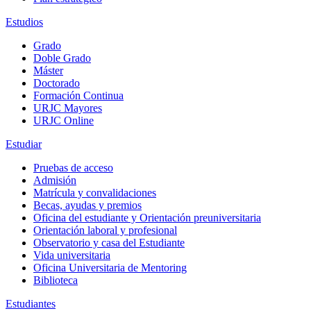
Estudios
Grado
Doble Grado
Máster
Doctorado
Formación Continua
URJC Mayores
URJC Online
Estudiar
Pruebas de acceso
Admisión
Matrícula y convalidaciones
Becas, ayudas y premios
Oficina del estudiante y Orientación preuniversitaria
Orientación laboral y profesional
Observatorio y casa del Estudiante
Vida universitaria
Oficina Universitaria de Mentoring
Biblioteca
Estudiantes