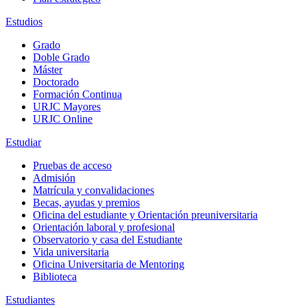
Estudios
Grado
Doble Grado
Máster
Doctorado
Formación Continua
URJC Mayores
URJC Online
Estudiar
Pruebas de acceso
Admisión
Matrícula y convalidaciones
Becas, ayudas y premios
Oficina del estudiante y Orientación preuniversitaria
Orientación laboral y profesional
Observatorio y casa del Estudiante
Vida universitaria
Oficina Universitaria de Mentoring
Biblioteca
Estudiantes