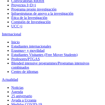
Convocatorias RRHH
Proyectos I+D+i
Programa propio investigación
Infraestruturas de apoyo a la investigación
Ética de la Investigación
Comisión de Investigación
UCC+i
Internacional
Inicio
Estudiantes internacionales
Erasmus+ y movilidad
Estudiantes Visitantes (Free Mover Students)
Profesores/PTGAS
Blended intensive programmes/Programas intensivos
combinados
Centro de idiomas
Actualidad
Noticias
Agenda
25 aniversario
Ayuda a Ucrania
Medidas COVID-19