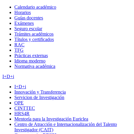
Calendario académico
Horarios
Guías docentes
Exámenes
Seguro escolar
Trámites académicos
Títulos y certificados
RAC
TFG
Prácticas externas
Idioma moderno
Normativa académica
I+D+i
I+D+i
Innovación y Transferencia
Servicion de Investigación
OPE
CINTTEC
HRS4R
Mentoría para la Investigación Euriclea
Centro de Atracción e Internacionalización del Talento
Investigador (CAIT)