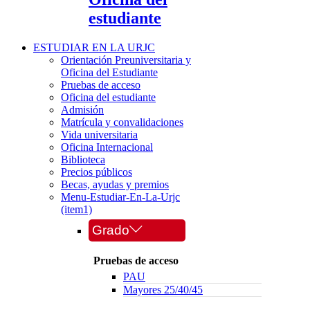
estudiante
ESTUDIAR EN LA URJC
Orientación Preuniversitaria y
Oficina del Estudiante
Pruebas de acceso
Oficina del estudiante
Admisión
Matrícula y convalidaciones
Vida universitaria
Oficina Internacional
Biblioteca
Precios públicos
Becas, ayudas y premios
Menu-Estudiar-En-La-Urjc
(item1)
Grado
Pruebas de acceso
PAU
Mayores 25/40/45