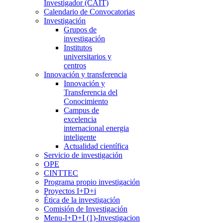
Investigador (CAIT)
Calendario de Convocatorias
Investigación
Grupos de
investigación
Institutos
universitarios y
centros
Innovación y transferencia
Innovación y
Transferencia del
Conocimiento
Campus de
excelencia
internacional energia
inteligente
Actualidad científica
Servicio de investigación
OPE
CINTTEC
Programa propio investigación
Proyectos I+D+i
Ética de la investigación
Comisión de Investigación
Menu-I+D+I (1)-Investigacion