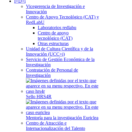
I+D+i
Vicegerencia de Investigación e
Innovación
Centro de Apoyo Tecnológico (CAT) y
RedLabU
Laboratorios redlabu
Centro de apoyo
tecnológico (CAT)
Otras estructuras
Unidad de Cultura Científica y de la
Innovación (UCC+i)
Servicio de Gestión Económica de la
Investigación
Contratación de Personal de
Investigación
Sello HRS4R
Mentoría para la investigación Euriclea
Centro de Atracción e
Internacionalización del Talento