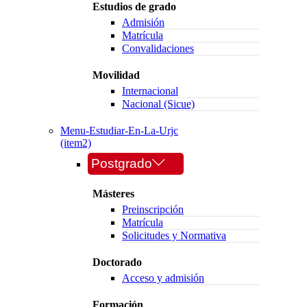
Estudios de grado
Admisión
Matrícula
Convalidaciones
Movilidad
Internacional
Nacional (Sicue)
Menu-Estudiar-En-La-Urjc
(item2)
Postgrado
Másteres
Preinscripción
Matrícula
Solicitudes y Normativa
Doctorado
Acceso y admisión
Formación