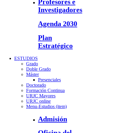
Profesores e
Investigadores
Agenda 2030
Plan
Estratégico
ESTUDIOS
Grado
Doble Grado
Máster
Presenciales
Doctorado
Formación Continua
URJC Mayores
URJC online
Menu-Estudios (item)
Admisión
Oficina del