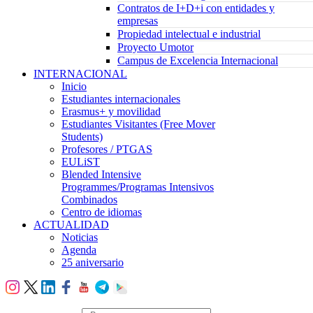
Contratos de I+D+i con entidades y
empresas
Propiedad intelectual e industrial
Proyecto Umotor
Campus de Excelencia Internacional
INTERNACIONAL
Inicio
Estudiantes internacionales
Erasmus+ y movilidad
Estudiantes Visitantes (Free Mover
Students)
Profesores / PTGAS
EULiST
Blended Intensive
Programmes/Programas Intensivos
Combinados
Centro de idiomas
ACTUALIDAD
Noticias
Agenda
25 aniversario