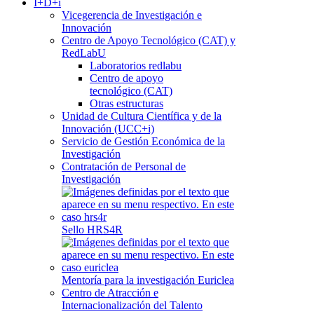
I+D+i
Vicegerencia de Investigación e
Innovación
Centro de Apoyo Tecnológico (CAT) y
RedLabU
Laboratorios redlabu
Centro de apoyo
tecnológico (CAT)
Otras estructuras
Unidad de Cultura Científica y de la
Innovación (UCC+i)
Servicio de Gestión Económica de la
Investigación
Contratación de Personal de
Investigación
Sello HRS4R
Mentoría para la investigación Euriclea
Centro de Atracción e
Internacionalización del Talento