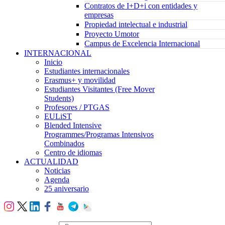
Contratos de I+D+i con entidades y
empresas
Propiedad intelectual e industrial
Proyecto Umotor
Campus de Excelencia Internacional
INTERNACIONAL
Inicio
Estudiantes internacionales
Erasmus+ y movilidad
Estudiantes Visitantes (Free Mover
Students)
Profesores / PTGAS
EULiST
Blended Intensive
Programmes/Programas Intensivos
Combinados
Centro de idiomas
ACTUALIDAD
Noticias
Agenda
25 aniversario