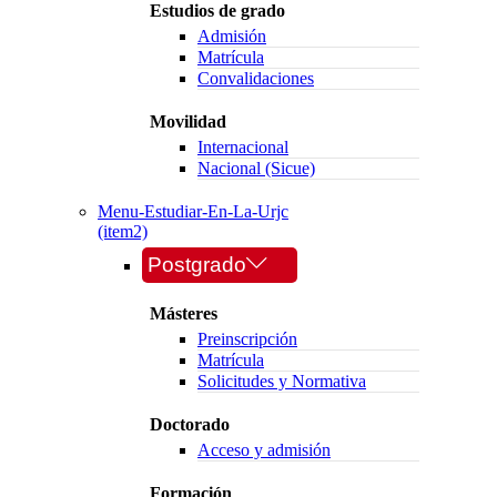
Estudios de grado
Admisión
Matrícula
Convalidaciones
Movilidad
Internacional
Nacional (Sicue)
Menu-Estudiar-En-La-Urjc
(item2)
Postgrado
Másteres
Preinscripción
Matrícula
Solicitudes y Normativa
Doctorado
Acceso y admisión
Formación