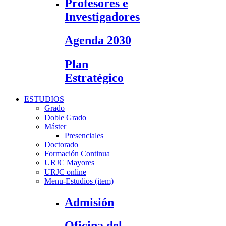
Profesores e
Investigadores
Agenda 2030
Plan
Estratégico
ESTUDIOS
Grado
Doble Grado
Máster
Presenciales
Doctorado
Formación Continua
URJC Mayores
URJC online
Menu-Estudios (item)
Admisión
Oficina del