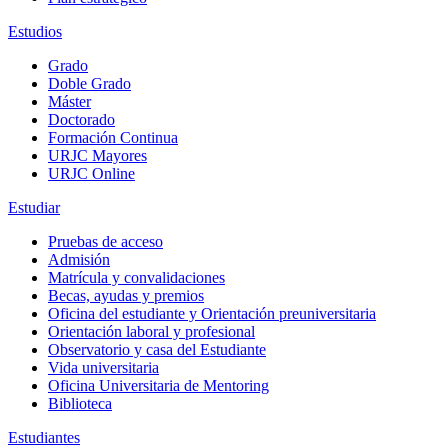
Estudios
Grado
Doble Grado
Máster
Doctorado
Formación Continua
URJC Mayores
URJC Online
Estudiar
Pruebas de acceso
Admisión
Matrícula y convalidaciones
Becas, ayudas y premios
Oficina del estudiante y Orientación preuniversitaria
Orientación laboral y profesional
Observatorio y casa del Estudiante
Vida universitaria
Oficina Universitaria de Mentoring
Biblioteca
Estudiantes