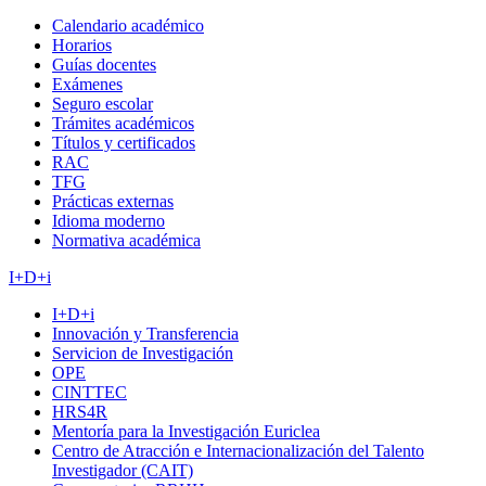
Calendario académico
Horarios
Guías docentes
Exámenes
Seguro escolar
Trámites académicos
Títulos y certificados
RAC
TFG
Prácticas externas
Idioma moderno
Normativa académica
I+D+i
I+D+i
Innovación y Transferencia
Servicion de Investigación
OPE
CINTTEC
HRS4R
Mentoría para la Investigación Euriclea
Centro de Atracción e Internacionalización del Talento
Investigador (CAIT)