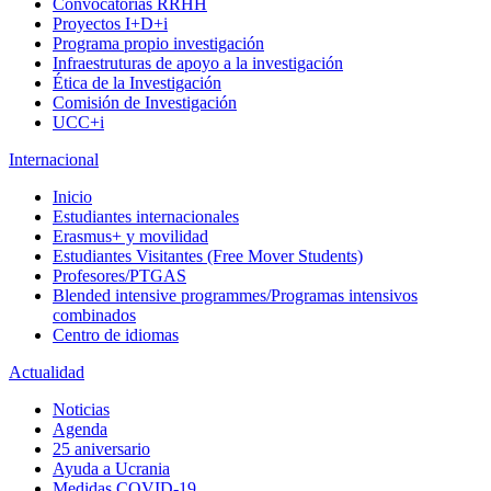
Convocatorias RRHH
Proyectos I+D+i
Programa propio investigación
Infraestruturas de apoyo a la investigación
Ética de la Investigación
Comisión de Investigación
UCC+i
Internacional
Inicio
Estudiantes internacionales
Erasmus+ y movilidad
Estudiantes Visitantes (Free Mover Students)
Profesores/PTGAS
Blended intensive programmes/Programas intensivos
combinados
Centro de idiomas
Actualidad
Noticias
Agenda
25 aniversario
Ayuda a Ucrania
Medidas COVID-19