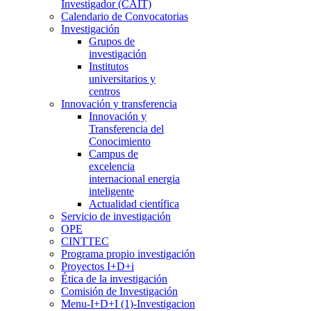
Investigador (CAIT)
Calendario de Convocatorias
Investigación
Grupos de
investigación
Institutos
universitarios y
centros
Innovación y transferencia
Innovación y
Transferencia del
Conocimiento
Campus de
excelencia
internacional energia
inteligente
Actualidad científica
Servicio de investigación
OPE
CINTTEC
Programa propio investigación
Proyectos I+D+i
Ética de la investigación
Comisión de Investigación
Menu-I+D+I (1)-Investigacion