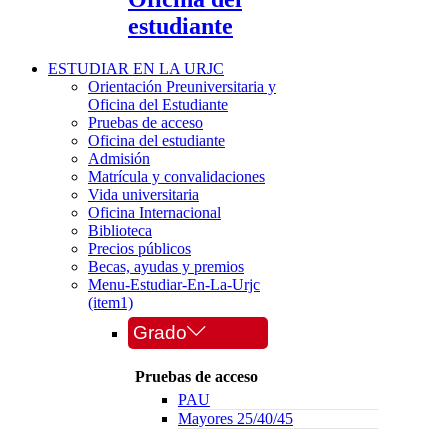
estudiante
ESTUDIAR EN LA URJC
Orientación Preuniversitaria y
Oficina del Estudiante
Pruebas de acceso
Oficina del estudiante
Admisión
Matrícula y convalidaciones
Vida universitaria
Oficina Internacional
Biblioteca
Precios públicos
Becas, ayudas y premios
Menu-Estudiar-En-La-Urjc
(item1)
Grado
Pruebas de acceso
PAU
Mayores 25/40/45