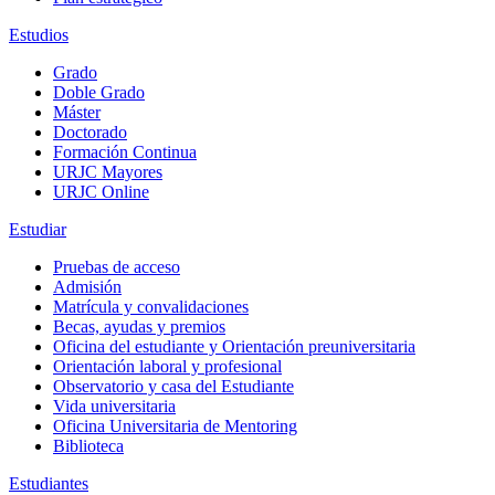
Estudios
Grado
Doble Grado
Máster
Doctorado
Formación Continua
URJC Mayores
URJC Online
Estudiar
Pruebas de acceso
Admisión
Matrícula y convalidaciones
Becas, ayudas y premios
Oficina del estudiante y Orientación preuniversitaria
Orientación laboral y profesional
Observatorio y casa del Estudiante
Vida universitaria
Oficina Universitaria de Mentoring
Biblioteca
Estudiantes