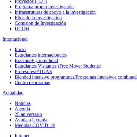
Proyectos I+D+i
Programa propio investigación
Infraestruturas de apoyo a la investigación
Ética de la Investigación
Comisión de Investigación
UCC+i
Internacional
Inicio
Estudiantes internacionales
Erasmus+ y movilidad
Estudiantes Visitantes (Free Mover Students)
Profesores/PTGAS
Blended intensive programmes/Programas intensivos combinad
Centro de idiomas
Actualidad
Noticias
Agenda
25 aniversario
Ayuda a Ucrania
Medidas COVID-19
Intranet