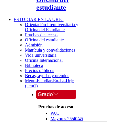
estudiante
ESTUDIAR EN LA URJC
Orientación Preuniversitaria y
Oficina del Estudiante
Pruebas de acceso
Oficina del estudiante
Admisión
Matrícula y convalidaciones
Vida universitaria
Oficina Internacional
Biblioteca
Precios públicos
Becas, ayudas y premios
Menu-Estudiar-En-La-Urjc
(item1)
Grado
Pruebas de acceso
PAU
Mayores 25/40/45