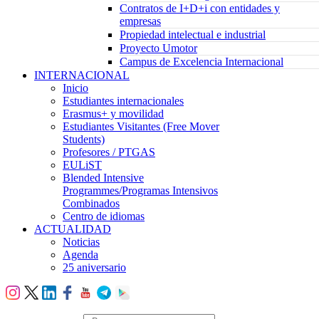
Contratos de I+D+i con entidades y
empresas
Propiedad intelectual e industrial
Proyecto Umotor
Campus de Excelencia Internacional
INTERNACIONAL
Inicio
Estudiantes internacionales
Erasmus+ y movilidad
Estudiantes Visitantes (Free Mover
Students)
Profesores / PTGAS
EULiST
Blended Intensive
Programmes/Programas Intensivos
Combinados
Centro de idiomas
ACTUALIDAD
Noticias
Agenda
25 aniversario