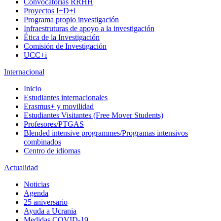
Convocatorias RRHH
Proyectos I+D+i
Programa propio investigación
Infraestruturas de apoyo a la investigación
Ética de la Investigación
Comisión de Investigación
UCC+i
Internacional
Inicio
Estudiantes internacionales
Erasmus+ y movilidad
Estudiantes Visitantes (Free Mover Students)
Profesores/PTGAS
Blended intensive programmes/Programas intensivos
combinados
Centro de idiomas
Actualidad
Noticias
Agenda
25 aniversario
Ayuda a Ucrania
Medidas COVID-19