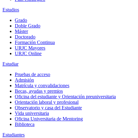
Estudios
Grado
Doble Grado
Máster
Doctorado
Formación Continua
URJC Mayores
URJC Online
Estudiar
Pruebas de acceso
Admisión
Matrícula y convalidaciones
Becas, ayudas y premios
Oficina del estudiante y Orientación preuniversitaria
Orientación laboral y profesional
Observatorio y casa del Estudiante
Vida universitaria
Oficina Universitaria de Mentoring
Biblioteca
Estudiantes