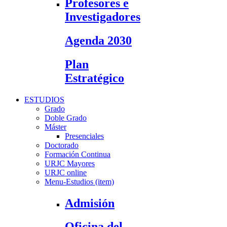
Profesores e
Investigadores
Agenda 2030
Plan
Estratégico
ESTUDIOS
Grado
Doble Grado
Máster
Presenciales
Doctorado
Formación Continua
URJC Mayores
URJC online
Menu-Estudios (item)
Admisión
Oficina del