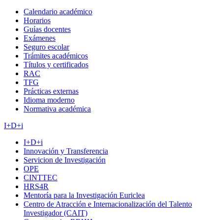
Calendario académico
Horarios
Guías docentes
Exámenes
Seguro escolar
Trámites académicos
Títulos y certificados
RAC
TFG
Prácticas externas
Idioma moderno
Normativa académica
I+D+i
I+D+i
Innovación y Transferencia
Servicion de Investigación
OPE
CINTTEC
HRS4R
Mentoría para la Investigación Euriclea
Centro de Atracción e Internacionalización del Talento
Investigador (CAIT)