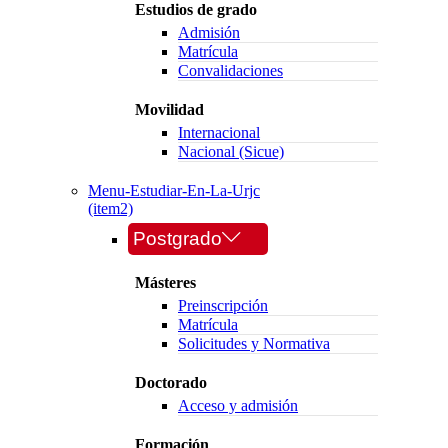
Estudios de grado
Admisión
Matrícula
Convalidaciones
Movilidad
Internacional
Nacional (Sicue)
Menu-Estudiar-En-La-Urjc
(item2)
Postgrado
Másteres
Preinscripción
Matrícula
Solicitudes y Normativa
Doctorado
Acceso y admisión
Formación