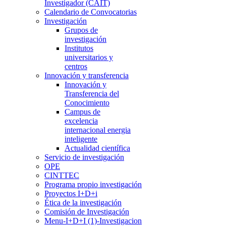
Investigador (CAIT)
Calendario de Convocatorias
Investigación
Grupos de
investigación
Institutos
universitarios y
centros
Innovación y transferencia
Innovación y
Transferencia del
Conocimiento
Campus de
excelencia
internacional energia
inteligente
Actualidad científica
Servicio de investigación
OPE
CINTTEC
Programa propio investigación
Proyectos I+D+i
Ética de la investigación
Comisión de Investigación
Menu-I+D+I (1)-Investigacion