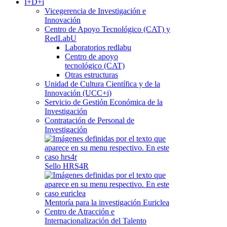
I+D+i
Vicegerencia de Investigación e
Innovación
Centro de Apoyo Tecnológico (CAT) y
RedLabU
Laboratorios redlabu
Centro de apoyo
tecnológico (CAT)
Otras estructuras
Unidad de Cultura Científica y de la
Innovación (UCC+i)
Servicio de Gestión Económica de la
Investigación
Contratación de Personal de
Investigación
Sello HRS4R
Mentoría para la investigación Euriclea
Centro de Atracción e
Internacionalización del Talento