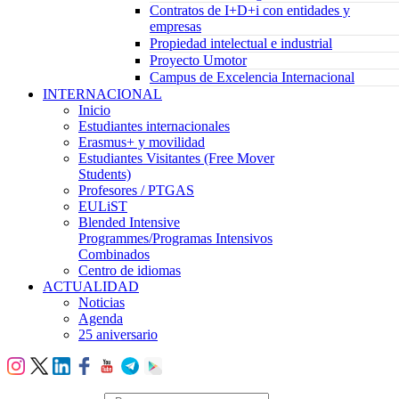
Contratos de I+D+i con entidades y
empresas
Propiedad intelectual e industrial
Proyecto Umotor
Campus de Excelencia Internacional
INTERNACIONAL
Inicio
Estudiantes internacionales
Erasmus+ y movilidad
Estudiantes Visitantes (Free Mover
Students)
Profesores / PTGAS
EULiST
Blended Intensive
Programmes/Programas Intensivos
Combinados
Centro de idiomas
ACTUALIDAD
Noticias
Agenda
25 aniversario