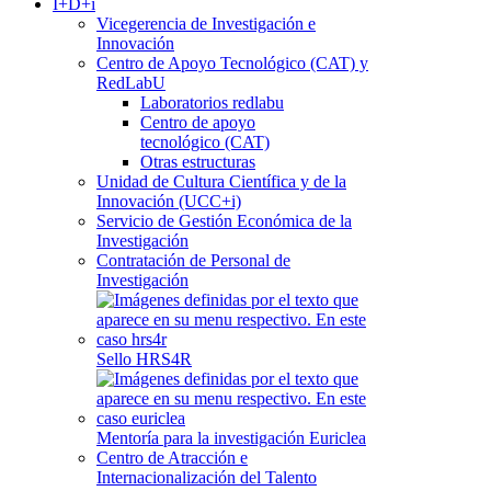
I+D+i
Vicegerencia de Investigación e
Innovación
Centro de Apoyo Tecnológico (CAT) y
RedLabU
Laboratorios redlabu
Centro de apoyo
tecnológico (CAT)
Otras estructuras
Unidad de Cultura Científica y de la
Innovación (UCC+i)
Servicio de Gestión Económica de la
Investigación
Contratación de Personal de
Investigación
Sello HRS4R
Mentoría para la investigación Euriclea
Centro de Atracción e
Internacionalización del Talento