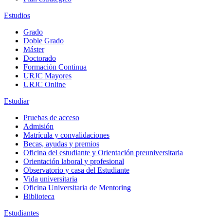
Estudios
Grado
Doble Grado
Máster
Doctorado
Formación Continua
URJC Mayores
URJC Online
Estudiar
Pruebas de acceso
Admisión
Matrícula y convalidaciones
Becas, ayudas y premios
Oficina del estudiante y Orientación preuniversitaria
Orientación laboral y profesional
Observatorio y casa del Estudiante
Vida universitaria
Oficina Universitaria de Mentoring
Biblioteca
Estudiantes