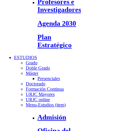
Profesores e
Investigadores
Agenda 2030
Plan
Estratégico
ESTUDIOS
Grado
Doble Grado
Máster
Presenciales
Doctorado
Formación Continua
URJC Mayores
URJC online
Menu-Estudios (item)
Admisión
Oficina del