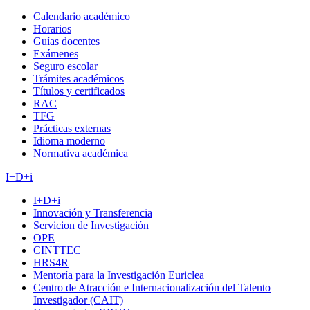
Calendario académico
Horarios
Guías docentes
Exámenes
Seguro escolar
Trámites académicos
Títulos y certificados
RAC
TFG
Prácticas externas
Idioma moderno
Normativa académica
I+D+i
I+D+i
Innovación y Transferencia
Servicion de Investigación
OPE
CINTTEC
HRS4R
Mentoría para la Investigación Euriclea
Centro de Atracción e Internacionalización del Talento
Investigador (CAIT)