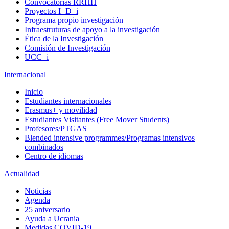
Convocatorias RRHH
Proyectos I+D+i
Programa propio investigación
Infraestruturas de apoyo a la investigación
Ética de la Investigación
Comisión de Investigación
UCC+i
Internacional
Inicio
Estudiantes internacionales
Erasmus+ y movilidad
Estudiantes Visitantes (Free Mover Students)
Profesores/PTGAS
Blended intensive programmes/Programas intensivos
combinados
Centro de idiomas
Actualidad
Noticias
Agenda
25 aniversario
Ayuda a Ucrania
Medidas COVID-19