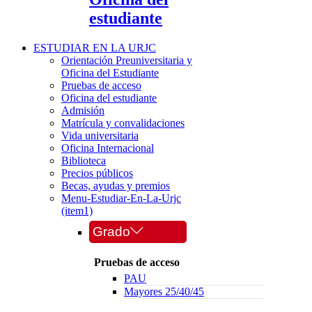
estudiante
ESTUDIAR EN LA URJC
Orientación Preuniversitaria y
Oficina del Estudiante
Pruebas de acceso
Oficina del estudiante
Admisión
Matrícula y convalidaciones
Vida universitaria
Oficina Internacional
Biblioteca
Precios públicos
Becas, ayudas y premios
Menu-Estudiar-En-La-Urjc
(item1)
Grado
Pruebas de acceso
PAU
Mayores 25/40/45