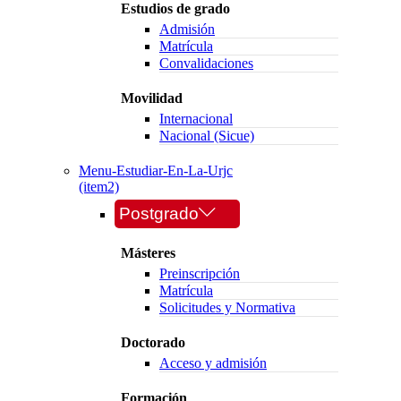
Estudios de grado
Admisión
Matrícula
Convalidaciones
Movilidad
Internacional
Nacional (Sicue)
Menu-Estudiar-En-La-Urjc
(item2)
Postgrado
Másteres
Preinscripción
Matrícula
Solicitudes y Normativa
Doctorado
Acceso y admisión
Formación