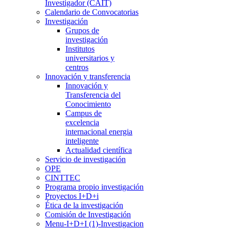
Investigador (CAIT)
Calendario de Convocatorias
Investigación
Grupos de
investigación
Institutos
universitarios y
centros
Innovación y transferencia
Innovación y
Transferencia del
Conocimiento
Campus de
excelencia
internacional energia
inteligente
Actualidad científica
Servicio de investigación
OPE
CINTTEC
Programa propio investigación
Proyectos I+D+i
Ética de la investigación
Comisión de Investigación
Menu-I+D+I (1)-Investigacion