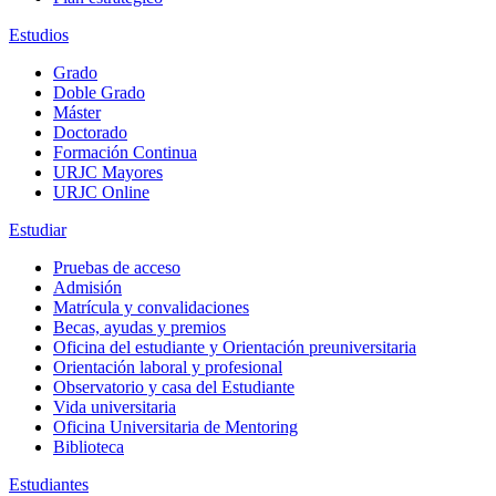
Estudios
Grado
Doble Grado
Máster
Doctorado
Formación Continua
URJC Mayores
URJC Online
Estudiar
Pruebas de acceso
Admisión
Matrícula y convalidaciones
Becas, ayudas y premios
Oficina del estudiante y Orientación preuniversitaria
Orientación laboral y profesional
Observatorio y casa del Estudiante
Vida universitaria
Oficina Universitaria de Mentoring
Biblioteca
Estudiantes