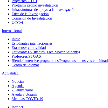
Proyectos I+D+i
Programa propio investigación
Infraestruturas de apoyo a la investigación
Ética de la Investigación
Comisión de Investigación
UCC+i
Internacional
Inicio
Estudiantes internacionales
Erasmus+ y movilidad
Estudiantes Visitantes (Free Mover Students)
Profesores/PTGAS
Blended intensive programmes/Programas intensivos combinad
Centro de idiomas
Actualidad
Noticias
Agenda
25 aniversario
Ayuda a Ucrania
Medidas COVID-19
Intranet