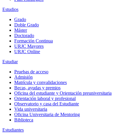
Estudios
Grado
Doble Grado
Máster
Doctorado
Formación Continua
URJC Mayores
URJC Online
Estudiar
Pruebas de acceso
Admisión
Matrícula y convalidaciones
Becas, ayudas y premios
Oficina del estudiante y Orientación preuniversitaria
Orientación laboral y profesional
Observatorio y casa del Estudiante
Vida universitaria
Oficina Universitaria de Mentoring
Biblioteca
Estudiantes