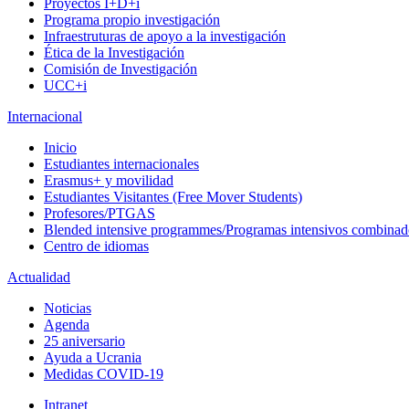
Proyectos I+D+i
Programa propio investigación
Infraestruturas de apoyo a la investigación
Ética de la Investigación
Comisión de Investigación
UCC+i
Internacional
Inicio
Estudiantes internacionales
Erasmus+ y movilidad
Estudiantes Visitantes (Free Mover Students)
Profesores/PTGAS
Blended intensive programmes/Programas intensivos combinad
Centro de idiomas
Actualidad
Noticias
Agenda
25 aniversario
Ayuda a Ucrania
Medidas COVID-19
Intranet