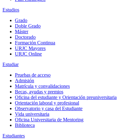
Estudios
Grado
Doble Grado
Máster
Doctorado
Formación Continua
URJC Mayores
URJC Online
Estudiar
Pruebas de acceso
Admisión
Matrícula y convalidaciones
Becas, ayudas y premios
Oficina del estudiante y Orientación preuniversitaria
Orientación laboral y profesional
Observatorio y casa del Estudiante
Vida universitaria
Oficina Universitaria de Mentoring
Biblioteca
Estudiantes