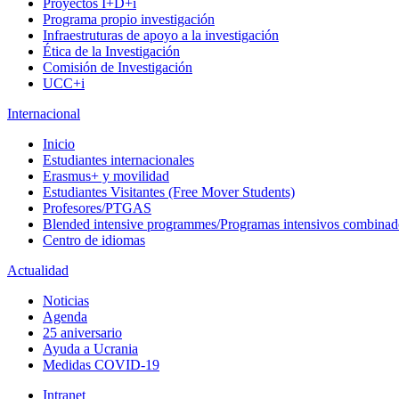
Proyectos I+D+i
Programa propio investigación
Infraestruturas de apoyo a la investigación
Ética de la Investigación
Comisión de Investigación
UCC+i
Internacional
Inicio
Estudiantes internacionales
Erasmus+ y movilidad
Estudiantes Visitantes (Free Mover Students)
Profesores/PTGAS
Blended intensive programmes/Programas intensivos combinad
Centro de idiomas
Actualidad
Noticias
Agenda
25 aniversario
Ayuda a Ucrania
Medidas COVID-19
Intranet