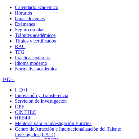
Calendario académico
Horarios
Guías docentes
Exámenes
Seguro escolar
Trámites académicos
Títulos y certificados
RAC
TFG
Prácticas externas
Idioma moderno
Normativa académica
I+D+i
I+D+i
Innovación y Transferencia
Servicion de Investigación
OPE
CINTTEC
HRS4R
Mentoría para la Investigación Euriclea
Centro de Atracción e Internacionalización del Talento
Investigador (CAIT)