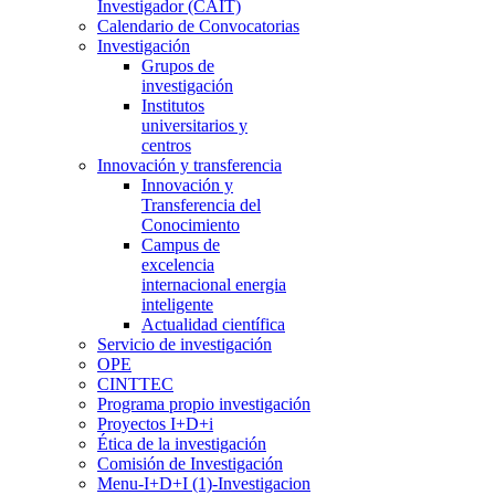
Investigador (CAIT)
Calendario de Convocatorias
Investigación
Grupos de
investigación
Institutos
universitarios y
centros
Innovación y transferencia
Innovación y
Transferencia del
Conocimiento
Campus de
excelencia
internacional energia
inteligente
Actualidad científica
Servicio de investigación
OPE
CINTTEC
Programa propio investigación
Proyectos I+D+i
Ética de la investigación
Comisión de Investigación
Menu-I+D+I (1)-Investigacion