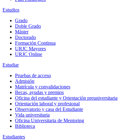
Estudios
Grado
Doble Grado
Máster
Doctorado
Formación Continua
URJC Mayores
URJC Online
Estudiar
Pruebas de acceso
Admisión
Matrícula y convalidaciones
Becas, ayudas y premios
Oficina del estudiante y Orientación preuniversitaria
Orientación laboral y profesional
Observatorio y casa del Estudiante
Vida universitaria
Oficina Universitaria de Mentoring
Biblioteca
Estudiantes