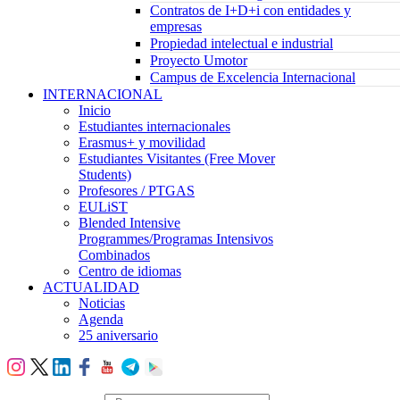
Contratos de I+D+i con entidades y
empresas
Propiedad intelectual e industrial
Proyecto Umotor
Campus de Excelencia Internacional
INTERNACIONAL
Inicio
Estudiantes internacionales
Erasmus+ y movilidad
Estudiantes Visitantes (Free Mover
Students)
Profesores / PTGAS
EULiST
Blended Intensive
Programmes/Programas Intensivos
Combinados
Centro de idiomas
ACTUALIDAD
Noticias
Agenda
25 aniversario