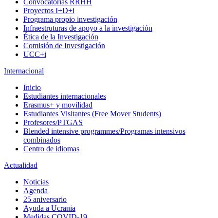
Convocatorias RRHH
Proyectos I+D+i
Programa propio investigación
Infraestruturas de apoyo a la investigación
Ética de la Investigación
Comisión de Investigación
UCC+i
Internacional
Inicio
Estudiantes internacionales
Erasmus+ y movilidad
Estudiantes Visitantes (Free Mover Students)
Profesores/PTGAS
Blended intensive programmes/Programas intensivos
combinados
Centro de idiomas
Actualidad
Noticias
Agenda
25 aniversario
Ayuda a Ucrania
Medidas COVID-19