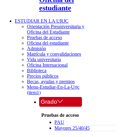
estudiante
ESTUDIAR EN LA URJC
Orientación Preuniversitaria y
Oficina del Estudiante
Pruebas de acceso
Oficina del estudiante
Admisión
Matrícula y convalidaciones
Vida universitaria
Oficina Internacional
Biblioteca
Precios públicos
Becas, ayudas y premios
Menu-Estudiar-En-La-Urjc
(item1)
Grado
Pruebas de acceso
PAU
Mayores 25/40/45