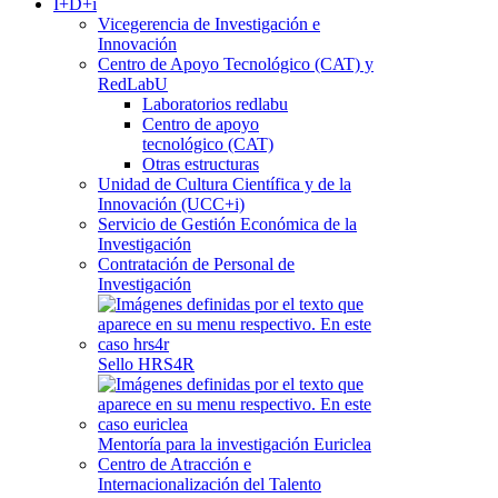
I+D+i
Vicegerencia de Investigación e
Innovación
Centro de Apoyo Tecnológico (CAT) y
RedLabU
Laboratorios redlabu
Centro de apoyo
tecnológico (CAT)
Otras estructuras
Unidad de Cultura Científica y de la
Innovación (UCC+i)
Servicio de Gestión Económica de la
Investigación
Contratación de Personal de
Investigación
Sello HRS4R
Mentoría para la investigación Euriclea
Centro de Atracción e
Internacionalización del Talento