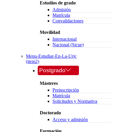
Estudios de grado
Admisión
Matrícula
Convalidaciones
Movilidad
Internacional
Nacional (Sicue)
Menu-Estudiar-En-La-Urjc
(item2)
Postgrado
Másteres
Preinscripción
Matrícula
Solicitudes y Normativa
Doctorado
Acceso y admisión
Formación