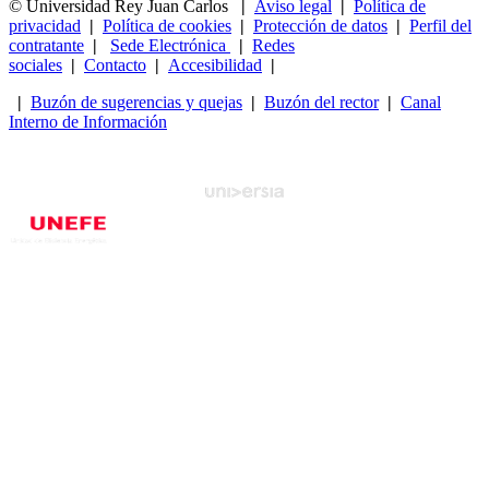
© Universidad Rey Juan Carlos
|
Aviso legal
|
Política de
privacidad
|
Política de cookies
|
Protección de datos
|
Perfil del
contratante
|
Sede Electrónica
|
Redes
sociales
|
Contacto
|
Accesibilidad
|
|
Buzón de sugerencias y quejas
|
Buzón del rector
|
Canal
Interno de Información