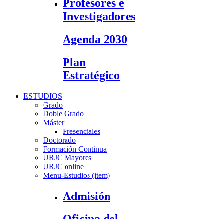
Profesores e
Investigadores
Agenda 2030
Plan
Estratégico
ESTUDIOS
Grado
Doble Grado
Máster
Presenciales
Doctorado
Formación Continua
URJC Mayores
URJC online
Menu-Estudios (item)
Admisión
Oficina del